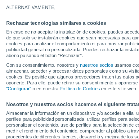
ALTERNATIVAMENTE,
Rechazar tecnologías similares a cookies
En caso de no aceptar la instalación de cookies, puedes acced
21°
14°
de que solo se instalarán cookies que sean necesarias para garan
Iitti
cookies para analizar el comportamiento ni para mostrar publici
publicidad general no personalizada. Puedes rechazar la instala
abono pulsando el botón "Rechazar".
Con su consentimiento, nosotros y
nuestros socios
usamos cooki
Kouvol
almacenar, acceder y procesar datos personales como su visita e
cookies. Es posible que algunos proveedores traten tus datos pe
oponerte. Para ello, puede retirar su consentimiento u oponerse
"Configurar"
o en nuestra
Política de Cookies
en este sitio web.
22°
14°
Nosotros y nuestros socios hacemos el siguiente trata
Elimäki
Almacenar la información en un dispositivo y/o acceder a ella, 
perfiles para publicidad personalizada, utilizar perfiles para sele
personalizar el contenido, uso de perfiles para la selección de c
medir el rendimiento del contenido, comprender al público a tra
procedentes de diferentes fuentes, desarrollo y mejora de los se