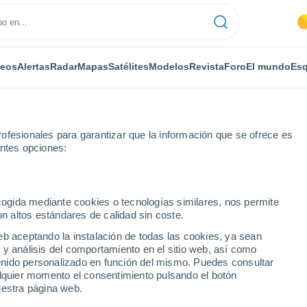
deos
Alertas
Radar
Mapas
Satélites
Modelos
Revista
Foro
El mundo
Esq
ofesionales para garantizar que la información que se ofrece es
entes opciones:
ecogida mediante cookies o tecnologías similares, nos permite
on altos estándares de calidad sin coste.
akso
eb aceptando la instalación de todas las cookies, ya sean
 y análisis del comportamiento en el sitio web, así como
20°
ntenido personalizado en función del mismo. Puedes consultar
14°
20°
Valkeala
alquier momento el consentimiento pulsando el botón
14°
uestra página web.