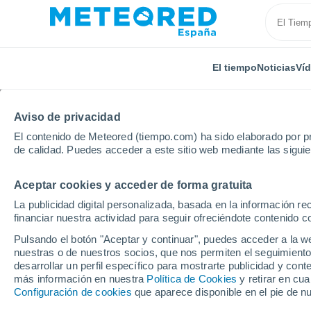
El tiempo
Noticias
Ví
Aviso de privacidad
El contenido de Meteored (tiempo.com) ha sido elaborado por pr
de calidad. Puedes acceder a este sitio web mediante las sigui
Aceptar cookies y acceder de forma gratuita
Inicio
Finlandia
Kymenlaakso
La publicidad digital personalizada, basada en la información r
financiar nuestra actividad para seguir ofreciéndote contenido c
El Tiempo en Kymenla
Pulsando el botón "Aceptar y continuar", puedes acceder a la w
nuestras o de nuestros socios, que nos permiten el seguimiento
desarrollar un perfil específico para mostrarte publicidad y co
Hoy, 7 agosto
Todo el día
Símbolo
más información en nuestra
Política de Cookies
y retirar en cu
Configuración de cookies
que aparece disponible en el pie de n
Jaala