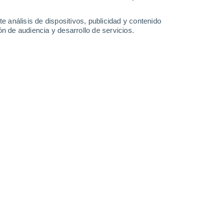
21°
15°
14°
Hamina
Kotka
e análisis de dispositivos, publicidad y contenido
n de audiencia y desarrollo de servicios.
Leaflet
|
©
OpenStreetMap
|
ECMWF
by © Meteored