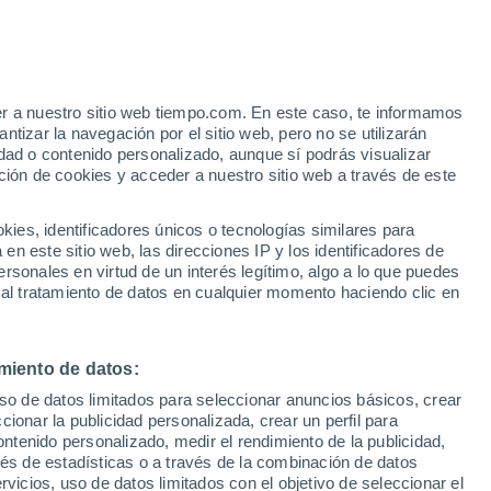
er a nuestro sitio web tiempo.com. En este caso, te informamos
tizar la navegación por el sitio web, pero no se utilizarán
dad o contenido personalizado, aunque sí podrás visualizar
ción de cookies y acceder a nuestro sitio web a través de este
22°
21°
14°
14°
es, identificadores únicos o tecnologías similares para
Utti
a
n este sitio web, las direcciones IP y los identificadores de
rsonales en virtud de un interés legítimo, algo a lo que puedes
 al tratamiento de datos en cualquier momento haciendo clic en
22°
14°
Miehikkälä
miento de datos:
uso de datos limitados para seleccionar anuncios básicos, crear
ccionar la publicidad personalizada, crear un perfil para
ontenido personalizado, medir el rendimiento de la publicidad,
vés de estadísticas o a través de la combinación de datos
rvicios, uso de datos limitados con el objetivo de seleccionar el
21°