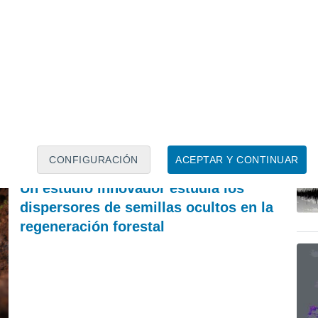
PREDICCIÓN
A
Se acerca rápidamente una vaguada que entre
El
mañana y el domingo dejará tormentas con
po
lluvias fuertes y granizo en España
Francisco Martín León
CONFIGURACIÓN
ACEPTAR Y CONTINUAR
REVISTA
Un estudio innovador estudia los
dispersores de semillas ocultos en la
regeneración forestal