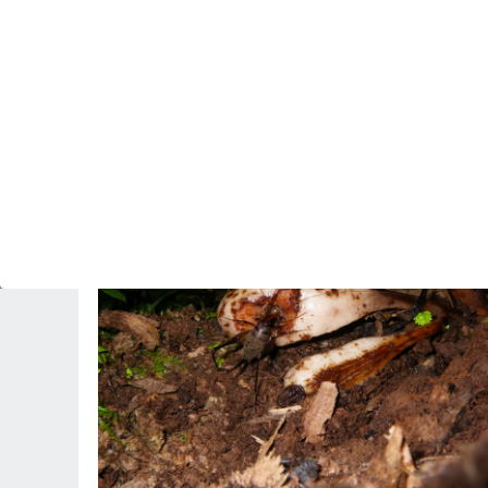
PREDICCIÓN
Confirmado el domo de calor: el miércoles 12
de agosto ocho capitales españolas podrían
alcanzar los 40 ºC
Revista