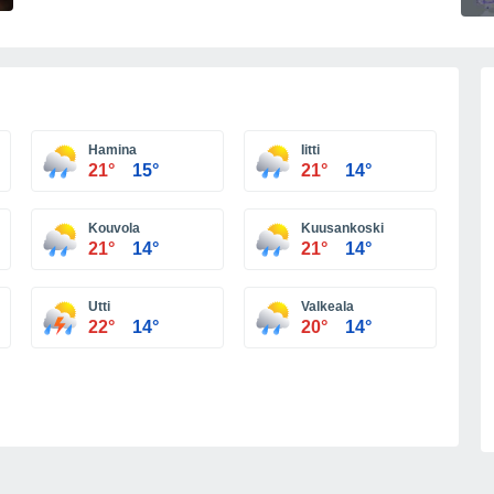
Hamina
Iitti
21°
15°
21°
14°
Kouvola
Kuusankoski
21°
14°
21°
14°
Utti
Valkeala
22°
14°
20°
14°