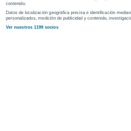
contenido.
Datos de localización geográfica precisa e identificación mediant
personalizados, medición de publicidad y contenido, investigació
21°
14°
Ver nuestros 1199 socios
Pyhtää