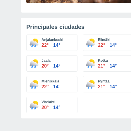
Principales ciudades
Anjalankoski
Elimäki
22°
14°
22°
14°
Jaala
Kotka
20°
14°
21°
14°
Miehikkälä
Pyhtää
22°
14°
21°
14°
Virolahti
20°
14°