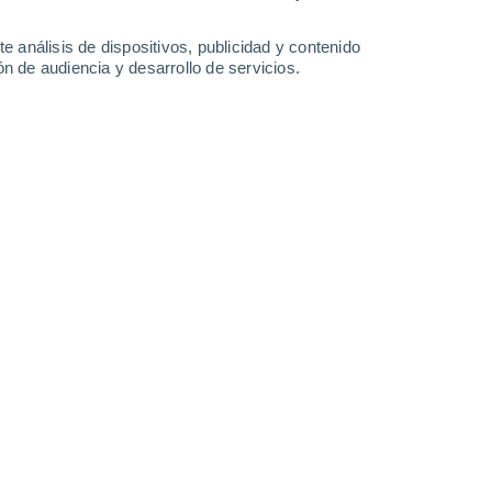
Sábado
8
e análisis de dispositivos, publicidad y contenido
n de audiencia y desarrollo de servicios.
n Yerkinkala
28°
Nubes y claros
02:00
Sensación T.
27°
26°
Nubes y claros
05:00
Sensación T.
26°
26°
Nubes y claros
08:00
Sensación T.
26°
31°
Nubes y claros
11:00
Sensación T.
30°