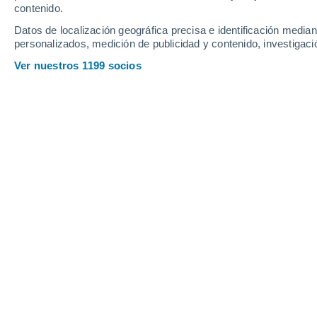
Jueves
6
Viernes
7
contenido.
Datos de localización geográfica precisa e identificación mediant
personalizados, medición de publicidad y contenido, investigació
Ver nuestros 1199 socios
La previsión del tiempo por horas e
JUEVES, 06 DE AGOSTO
1 Alerta ahora
Riesgo Extremo
La mayor parte del día
Nubes y claros
Salida del sol a las
06:18
Puesta del sol a las
20:58
Primera luz a las
05:43
Última luz a las
21:33