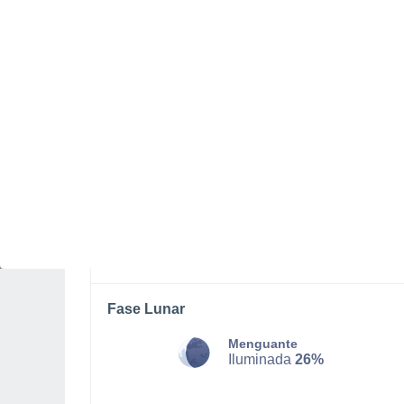
SÁBADO, 08 DE AGOSTO
La mayor parte del día
Soleado
Salida del sol a las
06:20
Puesta del sol a las
20:55
Primera luz a las
05:46
Última luz a las
21:29
Fase Lunar
Menguante
Iluminada
26%