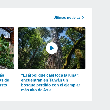
Últimas noticias
más
"El árbol que casi toca la luna":
as de
encuentran en Taiwán un
usto
bosque perdido con el ejemplar
más alto de Asia