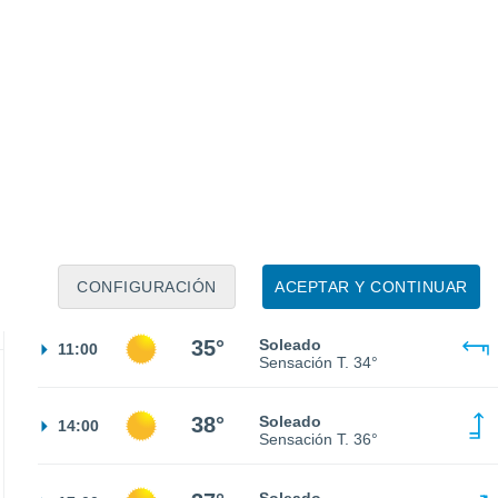
26°
Cielo despejado
02:00
Sensación T.
27°
25°
Cielo despejado
05:00
Sensación T.
26°
27°
Soleado
08:00
Sensación T.
27°
CONFIGURACIÓN
ACEPTAR Y CONTINUAR
35°
Soleado
11:00
Sensación T.
34°
38°
Soleado
14:00
Sensación T.
36°