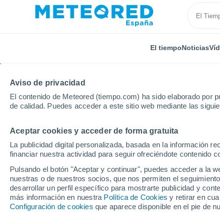
El tiempo
Noticias
Ví
Aviso de privacidad
El contenido de Meteored (tiempo.com) ha sido elaborado por pr
de calidad. Puedes acceder a este sitio web mediante las sigui
Aceptar cookies y acceder de forma gratuita
Inicio
Kazakhstan
Provincia de Atyrau
Yerkinkal
La publicidad digital personalizada, basada en la información r
financiar nuestra actividad para seguir ofreciéndote contenido c
El tiempo en Yerkinkal
Pulsando el botón "Aceptar y continuar", puedes acceder a la w
nuestras o de nuestros socios, que nos permiten el seguimiento
desarrollar un perfil específico para mostrarte publicidad y co
El Tiempo 1 - 7 días
Por horas
más información en nuestra
Política de Cookies
y retirar en cu
Configuración de cookies
que aparece disponible en el pie de n