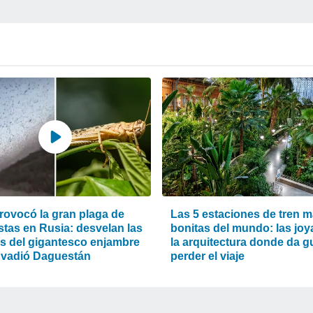
rovocó la gran plaga de
Las 5 estaciones de tren 
stas en Rusia: desvelan las
bonitas del mundo: las joy
s del gigantesco enjambre
la arquitectura donde da g
nvadió Daguestán
perder el viaje