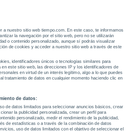
erkinkala
VIENTO
PRECIPITACIÓN
er a nuestro sitio web tiempo.com. En este caso, te informamos
12
15
18
21
00
03
06
09
12
15
18
21
00
tizar la navegación por el sitio web, pero no se utilizarán
dad o contenido personalizado, aunque sí podrás visualizar
ción de cookies y acceder a nuestro sitio web a través de este
38°
es, identificadores únicos o tecnologías similares para
37°
36°
n este sitio web, las direcciones IP y los identificadores de
35°
34°
rsonales en virtud de un interés legítimo, algo a lo que puedes
34°
 al tratamiento de datos en cualquier momento haciendo clic en
32°
31°
29°
27°
27°
26°
25°
miento de datos:
uso de datos limitados para seleccionar anuncios básicos, crear
ccionar la publicidad personalizada, crear un perfil para
ontenido personalizado, medir el rendimiento de la publicidad,
vés de estadísticas o a través de la combinación de datos
rvicios, uso de datos limitados con el objetivo de seleccionar el