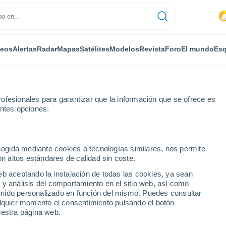
deos
Alertas
Radar
Mapas
Satélites
Modelos
Revista
Foro
El mundo
Esq
ofesionales para garantizar que la información que se ofrece es
entes opciones:
a
Por horas
ecogida mediante cookies o tecnologías similares, nos permite
on altos estándares de calidad sin coste.
a por horas
eb aceptando la instalación de todas las cookies, ya sean
 y análisis del comportamiento en el sitio web, así como
ntenido personalizado en función del mismo. Puedes consultar
alquier momento el consentimiento pulsando el botón
uestra página web.