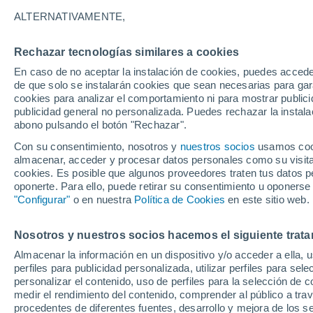
Gráfica del tiempo por horas en Y
ALTERNATIVAMENTE,
SÍMBOLO
TEMPERATURA
Rechazar tecnologías similares a cookies
En caso de no aceptar la instalación de cookies, puedes acced
00
03
06
09
12
15
18
21
00
03
06
09
de que solo se instalarán cookies que sean necesarias para garan
cookies para analizar el comportamiento ni para mostrar publici
publicidad general no personalizada. Puedes rechazar la instala
abono pulsando el botón "Rechazar".
Con su consentimiento, nosotros y
nuestros socios
usamos cooki
almacenar, acceder y procesar datos personales como su visita e
35°
34°
cookies. Es posible que algunos proveedores traten tus datos pe
33°
oponerte. Para ello, puede retirar su consentimiento u oponerse
31°
"Configurar"
o en nuestra
Política de Cookies
en este sitio web.
30°
28°
27°
26°
26°
Nosotros y nuestros socios hacemos el siguiente trata
25°
24°
Almacenar la información en un dispositivo y/o acceder a ella, 
perfiles para publicidad personalizada, utilizar perfiles para sele
personalizar el contenido, uso de perfiles para la selección de c
medir el rendimiento del contenido, comprender al público a tra
procedentes de diferentes fuentes, desarrollo y mejora de los se