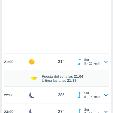
sultar más
 en nuestra
 Cookies
y
ualquier
ento
 botón
ación de
kies
 disponible
e nuestra
.
Sur
31°
21:00
8
-
26
km/h
IVAMENTE,
Puesta del sol a las
21:04
as
Última luz a las
21:38
 a cookies
 no aceptar
Sur
28°
22:00
ón de
8
-
14
km/h
uedes
uestro sitio
.com. En
Sur
27°
23:00