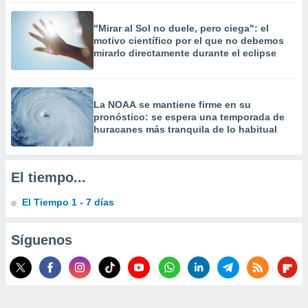
 la
"Mirar al Sol no duele, pero ciega": el
da, crear un
motivo científico por el que no debemos
personalizar
mirarlo directamente durante el eclipse
o, uso de
a la
e contenido
do, medir el
La NOAA se mantiene firme en su
 de la
pronóstico: se espera una temporada de
medir el
huracanes más tranquila de lo habitual
 del
 comprender
 través de
El tiempo...
s o a través
nación de
El Tiempo 1 - 7 días
edentes de
fuentes,
y mejora de
Síguenos
os, uso de
ados con el
 seleccionar
o.
calización