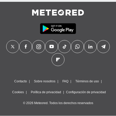
precisa e
ión mediante
, publicidad
dos,
 publicidad
,
ón de
 desarrollo
s.
tros 1199
ios
Contacto
Sobre nosotros
FAQ
Términos de uso
Cookies
Política de privacidad
Configuración de privacidad
© 2026 Meteored. Todos los derechos reservados