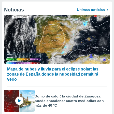
er momento
ic en
Noticias
Últimas noticias
o en
 Cookies
en
eb.
y
socios
el
to de
la
Mapa de nubes y lluvia para el eclipse solar: las
 en un
zonas de España donde la nubosidad permitirá
 y/o acceder
verlo
 de datos
ara
 anuncios
Domo de calor: la ciudad de Zaragoza
ar perfiles
puede encadenar cuatro mediodías con
idad
más de 40 ºC
a, utilizar
a