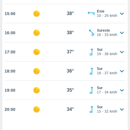
estra
ara seguir
Este
e contenido
38°
15:00
10
-
26
km/h
stándares
ACEPTAR
sin coste.
Y
Sureste
CONTINUAR
38°
16:00
 botón
16
-
33
km/h
continuar",
der a la
CONFIGURACIÓN
ndo la
Sur
37°
17:00
19
-
38
km/h
 de todas
, ya sean
de nuestros
Sur
36°
18:00
 nos
18
-
37
km/h
 y análisis
tamiento en
Sur
35°
19:00
17
-
34
km/h
b, así como
un perfil
para
Sur
34°
20:00
ublicidad y
15
-
32
km/h
do en
 mismo.