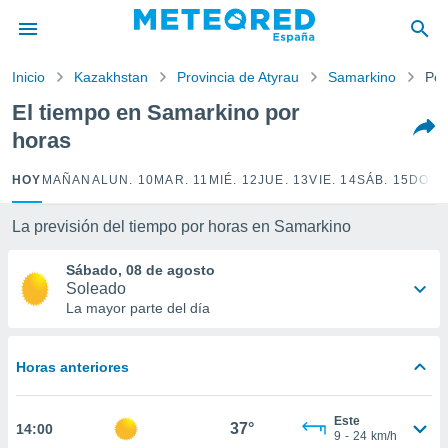
privacidad
o de
Inicio
Kazakhstan
Provincia de Atyrau
Samarkino
Por
tiempo.com)
borado por
El tiempo en Samarkino por
es para
horas
ue la
 que se
e calidad.
HOY
MAÑANA
LUN. 10
MAR. 11
MIÉ. 12
JUE. 13
VIE. 14
SÁB. 15
DOM.
eder a este
ediante las
La previsión del tiempo por horas en Samarkino
opciones:
Sábado, 08 de agosto
ookies y
Soleado
e forma
La mayor parte del día
d digital
ada, basada
Horas anteriores
mación
ediante
ecnologías
Este
37°
14:00
nos permite
9
-
24
km/h