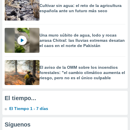
precisa e
Cultivar sin agua: el reto de la agricultura
ión mediante
española ante un futuro más seco
, publicidad
dos,
Una muro súbito de agua, lodo y rocas
 publicidad
arrasa Chitral: las lluvias extremas desatan
,
el caos en el norte de Pakistán
ón de
 desarrollo
s.
El aviso de la OMM sobre los incendios
tros 1199
forestales: "el cambio climático aumenta el
ios
riesgo, pero no es el único culpable
El tiempo...
El Tiempo 1 - 7 días
Síguenos