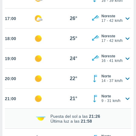
16
-
39
km/h
te
 de que
talarán
Noreste
26°
17:00
e sean
17
-
42
km/h
para
a
Noreste
por el sitio
25°
18:00
17
-
42
km/h
o se
cookies para
Noreste
24°
19:00
nto ni para
16
-
41
km/h
licidad o
Norte
ado, aunque
22°
20:00
14
-
37
km/h
sualizar
general no
ada. Puedes
Norte
21°
21:00
 instalación
9
-
31
km/h
y acceder a
io web a
Puesta del sol a las
21:26
ste abono
Última luz a las
21:58
 botón
.