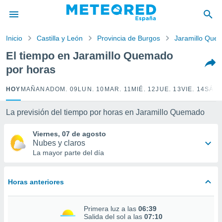
privacidad
o de
Inicio
Castilla y León
Provincia de Burgos
Jaramillo Que
tiempo.com)
borado por
El tiempo en Jaramillo Quemado
es para
por horas
ue la
 que se
e calidad.
HOY
MAÑANA
DOM. 09
LUN. 10
MAR. 11
MIÉ. 12
JUE. 13
VIE. 14
SÁB.
eder a este
ediante las
La previsión del tiempo por horas en Jaramillo Quemado
opciones:
Viernes, 07 de agosto
ookies y
Nubes y claros
e forma
La mayor parte del día
d digital
ada, basada
Horas anteriores
mación
ediante
ecnologías
Primera luz a las
06:39
nos permite
Salida del sol a las
07:10