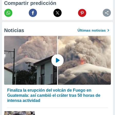
Compartir predicción
 la
da, crear un
personalizar
o, uso de
a la
Noticias
Últimas noticias
e contenido
do, medir el
 de la
medir el
 del
 comprender
 través de
s o a través
nación de
edentes de
fuentes,
y mejora de
Finaliza la erupción del volcán de Fuego en
os, uso de
Guatemala: así cambió el cráter tras 50 horas de
ados con el
intensa actividad
 seleccionar
o.
calización