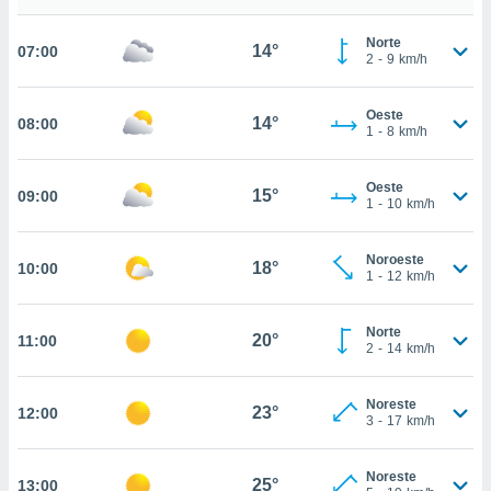
estra
ara seguir
Norte
e contenido
14°
07:00
2
-
9
km/h
stándares
ACEPTAR
sin coste.
Y
Oeste
CONTINUAR
14°
08:00
 botón
1
-
8
km/h
continuar",
der a la
CONFIGURACIÓN
ndo la
Oeste
15°
09:00
1
-
10
km/h
 de todas
, ya sean
de nuestros
Noroeste
18°
10:00
 nos
1
-
12
km/h
 y análisis
tamiento en
Norte
20°
11:00
2
-
14
km/h
b, así como
un perfil
para
Noreste
23°
12:00
ublicidad y
3
-
17
km/h
do en
Noreste
 mismo.
25°
13:00