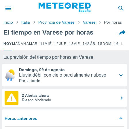
privacidad
o de
Inicio
Italia
Provincia de Varese
Varese
Por horas
tiempo.com)
borado por
El tiempo en Varese por horas
es para
ue la
HOY
MAÑANA
MAR. 11
MIÉ. 12
JUE. 13
VIE. 14
SÁB. 15
DOM. 16
LUN.
 que se
e calidad.
eder a este
La previsión del tiempo por horas en Varese
ediante las
opciones:
Domingo, 09 de agosto
Lluvia débil con cielo parcialmente nuboso
ookies y
Por la tarde
e forma
2 Alertas ahora
d digital
Riesgo Moderado
ada, basada
mación
ediante
Horas anteriores
ecnologías
nos permite