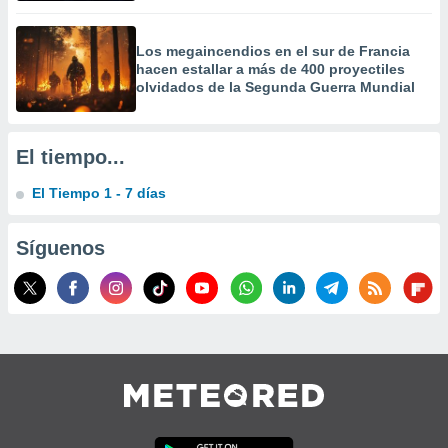
precisa e
ión mediante
Los megaincendios en el sur de Francia
hacen estallar a más de 400 proyectiles
, publicidad
olvidados de la Segunda Guerra Mundial
dos,
 publicidad
,
El tiempo...
ón de
 desarrollo
El Tiempo 1 - 7 días
s.
tros 1199
Síguenos
ios