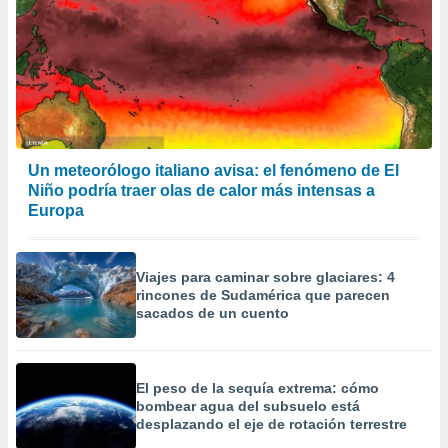
 la
da, crear un
personalizar
o, uso de
a la
e contenido
do, medir el
 de la
Un meteorólogo italiano avisa: el fenómeno de El
medir el
Niño podría traer olas de calor más intensas a
 del
Europa
 comprender
 través de
s o a través
Viajes para caminar sobre glaciares: 4
nación de
rincones de Sudamérica que parecen
edentes de
sacados de un cuento
fuentes,
y mejora de
os, uso de
ados con el
El peso de la sequía extrema: cómo
 seleccionar
bombear agua del subsuelo está
o.
desplazando el eje de rotación terrestre
calización