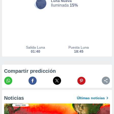
Luna Nueva
er momento
Iluminada
15%
ic en
o en
 Cookies
en
eb.
y
socios
Salida Luna
Puesta Luna
el
01:40
18:45
to de
la
Compartir predicción
 en un
 y/o acceder
 de datos
ara
 anuncios
Noticias
ar perfiles
Últimas noticias
idad
a, utilizar
a