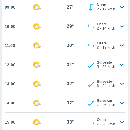
estra
Norte
27°
09:00
ara seguir
2
-
12
km/h
e contenido
stándares
ACEPTAR
sin coste.
Oeste
29°
10:00
Y
2
-
14
km/h
CONTINUAR
 botón
continuar",
Oeste
der a la
30°
11:00
CONFIGURACIÓN
3
-
18
km/h
ndo la
 de todas
, ya sean
Suroeste
31°
12:00
de nuestros
5
-
22
km/h
 nos
Suroeste
 y análisis
32°
13:00
6
-
24
km/h
tamiento en
b, así como
un perfil
Suroeste
32°
14:00
para
7
-
26
km/h
ublicidad y
Oeste
do en
33°
15:00
7
-
26
km/h
 mismo.