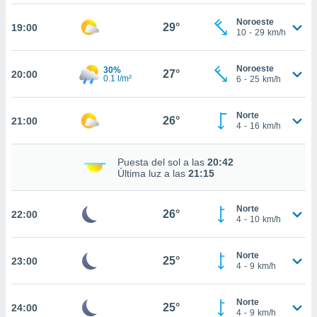
te
 de que
Noroeste
29°
19:00
talarán
10
-
29
km/h
e sean
para
Noroeste
30%
a
27°
20:00
0.1 l/m²
6
-
25
km/h
por el sitio
o se
cookies para
Norte
26°
21:00
4
-
16
km/h
nto ni para
licidad o
Puesta del sol a las
20:42
Última luz a las
21:15
ado, aunque
sualizar
general no
Norte
26°
22:00
ada. Puedes
4
-
10
km/h
 instalación
y acceder a
Norte
io web a
25°
23:00
4
-
9
km/h
ste abono
 botón
.
Norte
25°
24:00
4
-
9
km/h