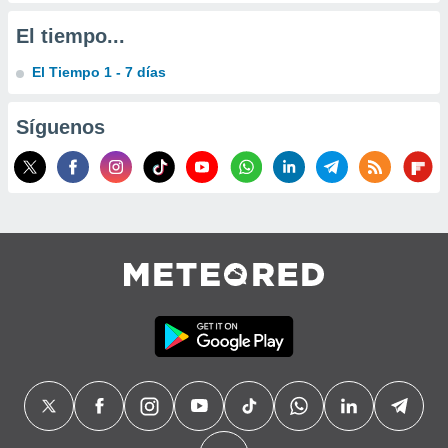
precisa e
ión mediante
El tiempo...
, publicidad
El Tiempo 1 - 7 días
dos,
Síguenos
 publicidad
,
ón de
 desarrollo
s.
tros 1199
ios