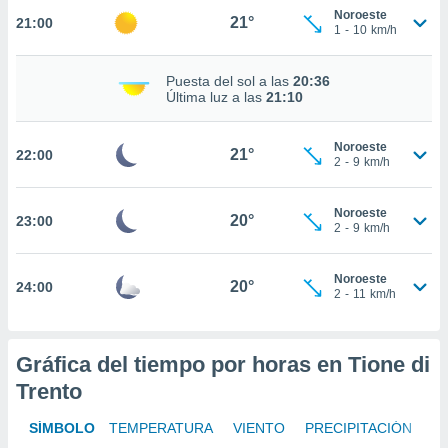
te
Noroeste
21°
21:00
 de que
1
-
10
km/h
talarán
e sean
Puesta del sol a las
20:36
para
Última luz a las
21:10
a
por el sitio
o se
Noroeste
21°
22:00
cookies para
2
-
9
km/h
nto ni para
Noroeste
licidad o
20°
23:00
2
-
9
km/h
ado, aunque
sualizar
Noroeste
20°
24:00
general no
2
-
11
km/h
ada. Puedes
 instalación
y acceder a
Gráfica del tiempo por horas en Tione di
io web a
ste abono
Trento
 botón
.
SÍMBOLO
TEMPERATURA
VIENTO
PRECIPITACIÓN