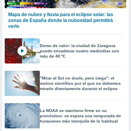
 la
Mapa de nubes y lluvia para el eclipse solar: las
da, crear un
zonas de España donde la nubosidad permitirá
personalizar
o, uso de
verlo
a la
e contenido
do, medir el
Domo de calor: la ciudad de Zaragoza
 de la
puede encadenar cuatro mediodías con
medir el
más de 40 ºC
 del
 comprender
 través de
s o a través
"Mirar al Sol no duele, pero ciega": el
nación de
motivo científico por el que no debemos
edentes de
mirarlo directamente durante el eclipse
fuentes,
y mejora de
os, uso de
ados con el
La NOAA se mantiene firme en su
 seleccionar
pronóstico: se espera una temporada de
o.
huracanes más tranquila de lo habitual
calización