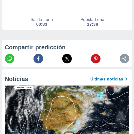
er momento
ic en
o en
Salida Luna
Puesta Luna
00:33
17:36
 Cookies
en
eb.
y
Compartir predicción
socios
el
to de
Noticias
Últimas noticias
la
 en un
 y/o acceder
 de datos
ara
 anuncios
ar perfiles
idad
a, utilizar
a