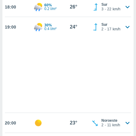
sultar más
Sur
60%
26°
18:00
 en nuestra
0.2 l/m²
3
-
22
km/h
 Cookies
y
ualquier
Sur
30%
24°
19:00
0.4 l/m²
2
-
17
km/h
ento
 botón
ación de
kies
 disponible
e nuestra
.
IVAMENTE,
as
 a cookies
 no aceptar
ón de
uedes
Noroeste
23°
20:00
2
-
11
km/h
uestro sitio
.com. En