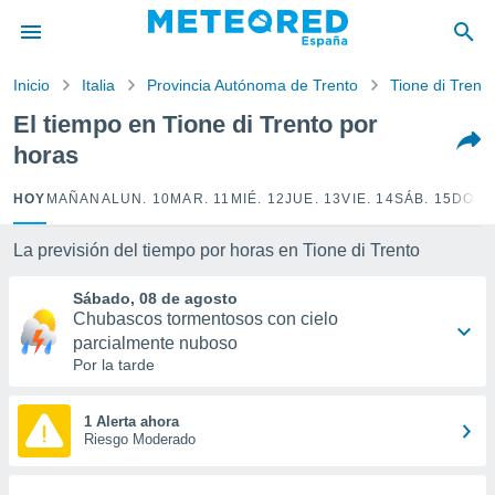
privacidad
o de
Inicio
Italia
Provincia Autónoma de Trento
Tione di Trento
tiempo.com)
borado por
El tiempo en Tione di Trento por
es para
horas
ue la
 que se
e calidad.
HOY
MAÑANA
LUN. 10
MAR. 11
MIÉ. 12
JUE. 13
VIE. 14
SÁB. 15
DOM.
eder a este
ediante las
La previsión del tiempo por horas en Tione di Trento
opciones:
Sábado, 08 de agosto
ookies y
Chubascos tormentosos con cielo
e forma
parcialmente nuboso
Por la tarde
d digital
ada, basada
mación
1 Alerta ahora
ediante
Riesgo Moderado
ecnologías
nos permite