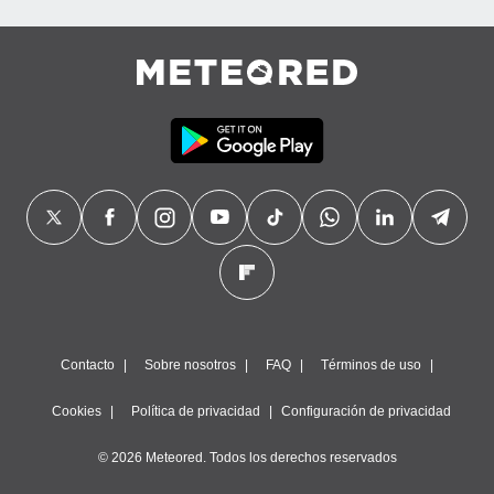
precisa e
ión mediante
, publicidad
dos,
 publicidad
,
ón de
 desarrollo
s.
tros 1199
ios
Contacto
Sobre nosotros
FAQ
Términos de uso
Cookies
Política de privacidad
Configuración de privacidad
© 2026 Meteored. Todos los derechos reservados