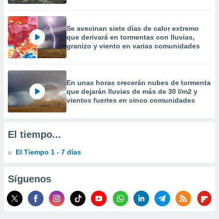
 la
da, crear un
Se avecinan siete días de calor extremo
personalizar
que derivará en tormentas con lluvias,
o, uso de
granizo y viento en varias comunidades
a la
e contenido
do, medir el
 de la
En unas horas crecerán nubes de tormenta
medir el
que dejarán lluvias de más de 30 l/m2 y
 del
vientos fuertes en cinco comunidades
 comprender
 través de
s o a través
El tiempo...
nación de
edentes de
El Tiempo 1 - 7 días
fuentes,
y mejora de
os, uso de
Síguenos
ados con el
 seleccionar
o.
calización