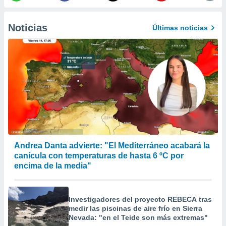
er momento
ic en
Noticias
o en
Últimas noticias
 Cookies
en
eb.
y
socios
el
to de
la
Andrea Danta advierte: "El Mediterráneo acabará la
 en un
canícula con temperaturas de hasta 6 ºC por
 y/o acceder
 de datos
encima de la media"
ara
 anuncios
ar perfiles
Investigadores del proyecto REBECA tras
idad
medir las piscinas de aire frío en Sierra
a, utilizar
Nevada: "en el Teide son más extremas"
a