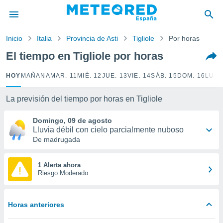
privacidad
o de
Inicio
Italia
Provincia de Asti
Tigliole
Por horas
tiempo.com)
borado por
El tiempo en Tigliole por horas
es para
ue la
HOY
MAÑANA
MAR. 11
MIÉ. 12
JUE. 13
VIE. 14
SÁB. 15
DOM. 16
LUN.
 que se
e calidad.
eder a este
La previsión del tiempo por horas en Tigliole
ediante las
opciones:
Domingo, 09 de agosto
Lluvia débil con cielo parcialmente nuboso
ookies y
De madrugada
e forma
1 Alerta ahora
d digital
Riesgo Moderado
ada, basada
mación
ediante
Horas anteriores
ecnologías
nos permite