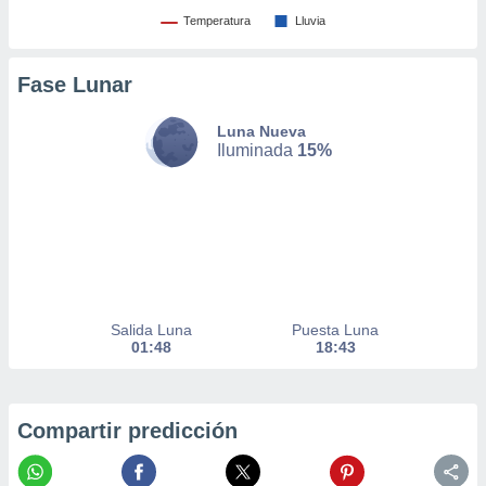
Temperatura
Lluvia
nto,
cios
Fase Lunar
kies,
ores únicos
as similares
Luna Nueva
Iluminada
15%
nar,
rocesar
onales como
 este sitio
recciones IP
ficadores de
 posible
s
 traten tus
Salida Luna
Puesta Luna
nales en
01:48
18:43
 interés
go a lo que
nerte. Para
retirar su
Compartir predicción
ento u
 de datos