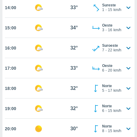
estra
Sureste
33°
14:00
ara seguir
1
-
15
km/h
e contenido
stándares
ACEPTAR
sin coste.
Oeste
34°
15:00
Y
3
-
16
km/h
CONTINUAR
 botón
continuar",
Suroeste
der a la
32°
16:00
CONFIGURACIÓN
7
-
22
km/h
ndo la
 de todas
, ya sean
Oeste
33°
17:00
de nuestros
6
-
20
km/h
 nos
Norte
 y análisis
32°
18:00
5
-
17
km/h
tamiento en
b, así como
un perfil
Norte
32°
19:00
para
6
-
15
km/h
ublicidad y
Norte
do en
30°
20:00
8
-
15
km/h
 mismo.