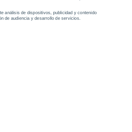
e análisis de dispositivos, publicidad y contenido
Sábado
8
n de audiencia y desarrollo de servicios.
n Tavazzano con Villavesco
28°
Cielo despejado
02:00
Sensación T.
27°
26°
Cielo despejado
05:00
Sensación T.
26°
28°
Soleado
08:00
Sensación T.
28°
33°
Soleado
11:00
Sensación T.
33°