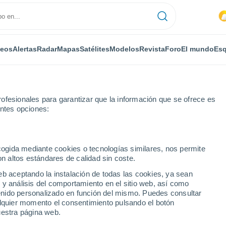
deos
Alertas
Radar
Mapas
Satélites
Modelos
Revista
Foro
El mundo
Esq
ofesionales para garantizar que la información que se ofrece es
entes opciones:
lavesco
Por horas
ecogida mediante cookies o tecnologías similares, nos permite
on altos estándares de calidad sin coste.
o con Villavesco por
eb aceptando la instalación de todas las cookies, ya sean
 y análisis del comportamiento en el sitio web, así como
ntenido personalizado en función del mismo. Puedes consultar
alquier momento el consentimiento pulsando el botón
uestra página web.