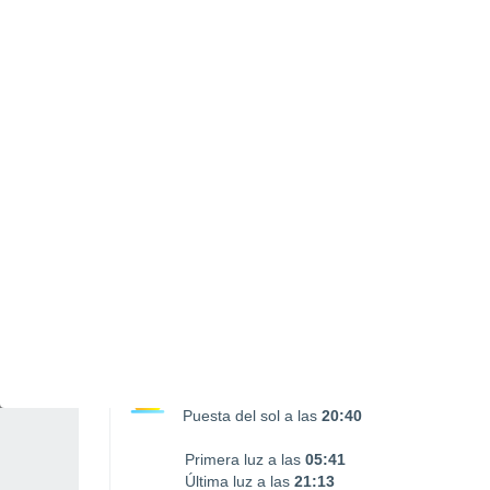
Puesta Luna
16:24
SÁBADO, 08 DE AGOSTO
1 Alerta pasado mañana
Riesgo Importante
La mayor parte del día
Nubes y claros
Salida del sol a las
06:14
Puesta del sol a las
20:40
Primera luz a las
05:41
Última luz a las
21:13