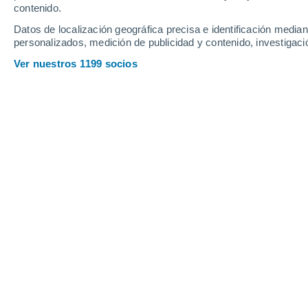
contenido.
Datos de localización geográfica precisa e identificación mediant
Jueves
6
Viernes
7
personalizados, medición de publicidad y contenido, investigació
Ver nuestros 1199 socios
La previsión del tiempo por horas e
JUEVES, 06 DE AGOSTO
2 Alertas ahora
Riesgo Extremo
La mayor parte del día
Soleado
Salida del sol a las
06:12
Puesta del sol a las
20:43
Primera luz a las
05:39