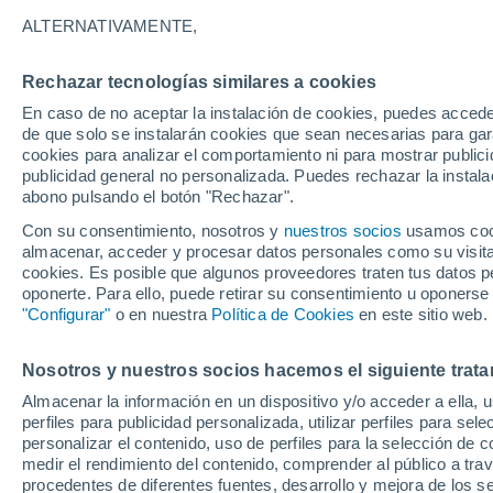
ALTERNATIVAMENTE,
Gráfica del tiempo por horas en 
Rechazar tecnologías similares a cookies
En caso de no aceptar la instalación de cookies, puedes acced
SÍMBOLO
TEMPERATURA
de que solo se instalarán cookies que sean necesarias para garan
cookies para analizar el comportamiento ni para mostrar publici
00
03
06
09
12
15
18
21
00
03
06
09
publicidad general no personalizada. Puedes rechazar la instala
abono pulsando el botón "Rechazar".
Con su consentimiento, nosotros y
nuestros socios
usamos cooki
almacenar, acceder y procesar datos personales como su visita e
cookies. Es posible que algunos proveedores traten tus datos pe
37°
36°
oponerte. Para ello, puede retirar su consentimiento u oponerse
34°
"Configurar"
o en nuestra
Política de Cookies
en este sitio web.
33°
30°
Nosotros y nuestros socios hacemos el siguiente trata
28°
28°
27°
26°
Almacenar la información en un dispositivo y/o acceder a ella, 
26°
25°
perfiles para publicidad personalizada, utilizar perfiles para sele
personalizar el contenido, uso de perfiles para la selección de c
medir el rendimiento del contenido, comprender al público a tra
procedentes de diferentes fuentes, desarrollo y mejora de los se