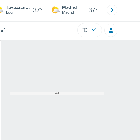
Tavazzano con Villavesco
Madrid
Barcelona
37°
37°
Lodi
Madrid
Barcelona
°C
uí