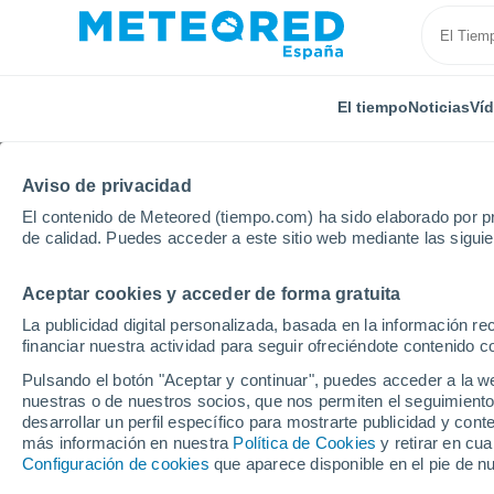
El tiempo
Noticias
Ví
Aviso de privacidad
El contenido de Meteored (tiempo.com) ha sido elaborado por pr
de calidad. Puedes acceder a este sitio web mediante las sigui
Aceptar cookies y acceder de forma gratuita
Inicio
Italia
Provincia de Lodi
Tavazzano con Vil
La publicidad digital personalizada, basada en la información r
financiar nuestra actividad para seguir ofreciéndote contenido c
El tiempo en Tavazzan
Pulsando el botón "Aceptar y continuar", puedes acceder a la w
horas
nuestras o de nuestros socios, que nos permiten el seguimiento
desarrollar un perfil específico para mostrarte publicidad y co
más información en nuestra
Política de Cookies
y retirar en cu
Configuración de cookies
que aparece disponible en el pie de n
El Tiempo 1 - 7 días
Por horas