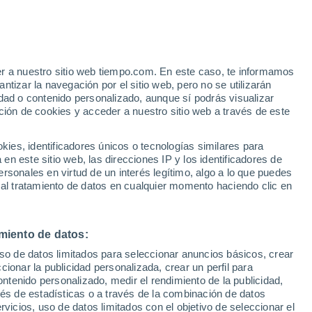
Tavazzano con Villavesco
er a nuestro sitio web tiempo.com. En este caso, te informamos
VIENTO
PRECIPITACIÓN
tizar la navegación por el sitio web, pero no se utilizarán
dad o contenido personalizado, aunque sí podrás visualizar
12
15
18
21
00
03
06
09
12
15
18
21
00
ción de cookies y acceder a nuestro sitio web a través de este
es, identificadores únicos o tecnologías similares para
n este sitio web, las direcciones IP y los identificadores de
rsonales en virtud de un interés legítimo, algo a lo que puedes
 al tratamiento de datos en cualquier momento haciendo clic en
35°
34°
34°
33°
33°
32°
31°
31°
29°
miento de datos:
28°
uso de datos limitados para seleccionar anuncios básicos, crear
25°
26°
24°
ccionar la publicidad personalizada, crear un perfil para
ontenido personalizado, medir el rendimiento de la publicidad,
vés de estadísticas o a través de la combinación de datos
rvicios, uso de datos limitados con el objetivo de seleccionar el