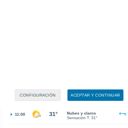
28°
Cielo despejado
23:00
Sensación T.
28°
25°
Nubes y claros
02:00
Sensación T.
26°
24°
Cielo despejado
05:00
Sensación T.
25°
26°
Soleado
08:00
CONFIGURACIÓN
ACEPTAR Y CONTINUAR
Sensación T.
27°
31°
Nubes y claros
11:00
Sensación T.
31°