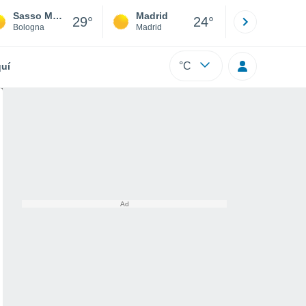
Sasso Marconi
Madrid
Barcelona
29°
24°
Bologna
Madrid
Barcelona
°C
uí