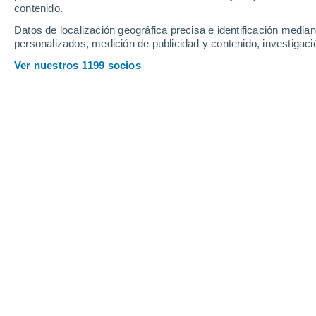
Viernes
7
Sábado
8
contenido.
Datos de localización geográfica precisa e identificación mediant
personalizados, medición de publicidad y contenido, investigació
Ver nuestros 1199 socios
La previsión del tiempo por horas 
VIERNES, 07 DE AGOSTO
2 Alertas ahora
Riesgo Moderado
La mayor parte del día
Nubes y claros
Salida del sol a las
06:08
Puesta del sol a las
20:32
Primera luz a las
05:36
Última luz a las
21:04