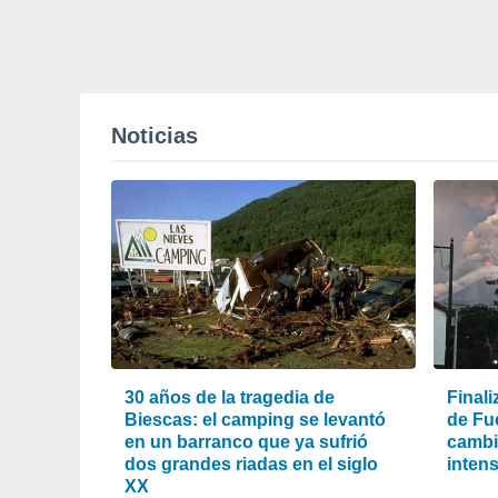
Noticias
30 años de la tragedia de
Finali
Biescas: el camping se levantó
de Fu
en un barranco que ya sufrió
cambió
dos grandes riadas en el siglo
intens
XX