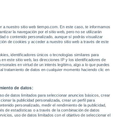
Sasso Marconi
VIENTO
PRECIPITACIÓN
er a nuestro sitio web tiempo.com. En este caso, te informamos
12
15
18
21
00
03
06
09
12
15
18
21
00
tizar la navegación por el sitio web, pero no se utilizarán
dad o contenido personalizado, aunque sí podrás visualizar
ción de cookies y acceder a nuestro sitio web a través de este
34°
es, identificadores únicos o tecnologías similares para
34°
33°
32°
n este sitio web, las direcciones IP y los identificadores de
31°
31°
rsonales en virtud de un interés legítimo, algo a lo que puedes
30°
29°
 al tratamiento de datos en cualquier momento haciendo clic en
27°
26°
26°
24°
miento de datos:
23°
uso de datos limitados para seleccionar anuncios básicos, crear
ccionar la publicidad personalizada, crear un perfil para
ontenido personalizado, medir el rendimiento de la publicidad,
vés de estadísticas o a través de la combinación de datos
rvicios, uso de datos limitados con el objetivo de seleccionar el