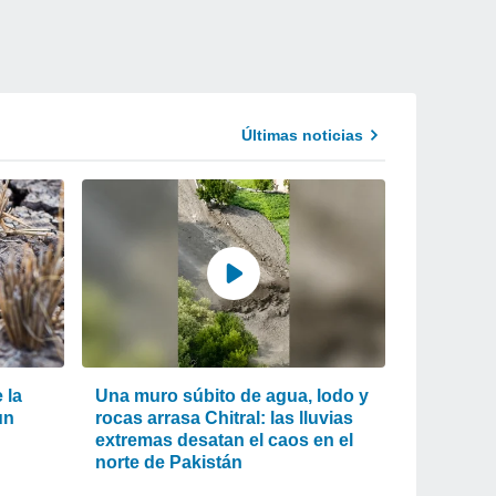
Últimas noticias
 la
Una muro súbito de agua, lodo y
un
rocas arrasa Chitral: las lluvias
extremas desatan el caos en el
norte de Pakistán