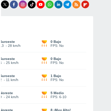
Suroeste
0 Bajo
13
-
28 km/h
FPS:
No
Suroeste
0 Bajo
6
-
25 km/h
FPS:
No
Suroeste
1 Bajo
2
-
11 km/h
FPS:
No
Noreste
5 Medio
9
-
24 km/h
FPS:
6-10
Noreste
8 ¡Muy Alto!