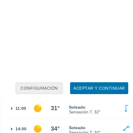
24°
Cielo despejado
02:00
Sensación T.
24°
23°
Cielo despejado
05:00
Sensación T.
23°
26°
Soleado
08:00
CONFIGURACIÓN
ACEPTAR Y CONTINUAR
Sensación T.
28°
31°
Soleado
11:00
Sensación T.
32°
34°
Soleado
14:00
Sensación T.
34°