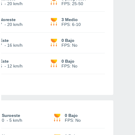
5
-
20 km/h
FPS:
25-50
Noreste
3 Medio
7
-
20 km/h
FPS:
6-10
Este
0 Bajo
7
-
16 km/h
FPS:
No
Este
0 Bajo
5
-
12 km/h
FPS:
No
Suroeste
0 Bajo
0
-
5 km/h
FPS:
No