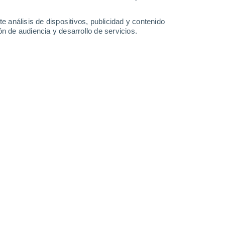
Domingo
9
e análisis de dispositivos, publicidad y contenido
n de audiencia y desarrollo de servicios.
en Sasso Marconi
26°
Cielo despejado
02:00
Sensación T.
28°
24°
Cielo despejado
05:00
Sensación T.
24°
26°
Soleado
08:00
Sensación T.
28°
32°
Soleado
11:00
Sensación T.
33°