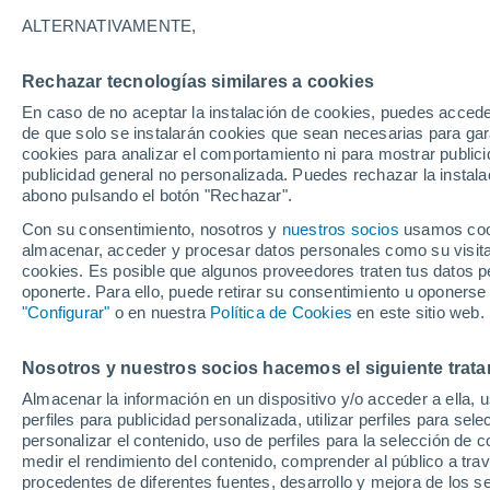
Gráfica del tiempo por horas en 
ALTERNATIVAMENTE,
SÍMBOLO
TEMPERATURA
Rechazar tecnologías similares a cookies
En caso de no aceptar la instalación de cookies, puedes acced
00
03
06
09
12
15
18
21
00
03
06
09
de que solo se instalarán cookies que sean necesarias para garan
cookies para analizar el comportamiento ni para mostrar publici
publicidad general no personalizada. Puedes rechazar la instala
abono pulsando el botón "Rechazar".
34°
34°
Con su consentimiento, nosotros y
nuestros socios
usamos cooki
almacenar, acceder y procesar datos personales como su visita e
32°
31°
cookies. Es posible que algunos proveedores traten tus datos pe
oponerte. Para ello, puede retirar su consentimiento u oponerse
"Configurar"
o en nuestra
Política de Cookies
en este sitio web.
27°
26°
26°
26°
26°
24°
24°
Nosotros y nuestros socios hacemos el siguiente trata
Almacenar la información en un dispositivo y/o acceder a ella, 
perfiles para publicidad personalizada, utilizar perfiles para sele
personalizar el contenido, uso de perfiles para la selección de c
medir el rendimiento del contenido, comprender al público a tra
procedentes de diferentes fuentes, desarrollo y mejora de los se