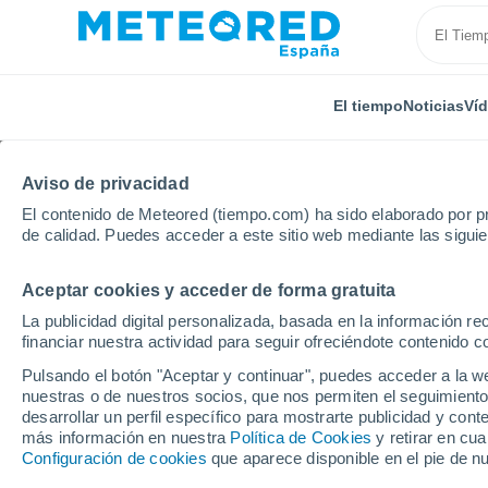
El tiempo
Noticias
Ví
Aviso de privacidad
El contenido de Meteored (tiempo.com) ha sido elaborado por pr
de calidad. Puedes acceder a este sitio web mediante las sigui
Aceptar cookies y acceder de forma gratuita
Inicio
Italia
Bolonia
Sasso Marconi
Por hora
La publicidad digital personalizada, basada en la información r
financiar nuestra actividad para seguir ofreciéndote contenido c
El tiempo en Sasso Ma
Pulsando el botón "Aceptar y continuar", puedes acceder a la w
nuestras o de nuestros socios, que nos permiten el seguimiento
desarrollar un perfil específico para mostrarte publicidad y co
El Tiempo 1 - 7 días
Por horas
más información en nuestra
Política de Cookies
y retirar en cu
Configuración de cookies
que aparece disponible en el pie de n