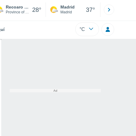
Recoaro Terme
Madrid
Barcelona
28°
37°
Province of Vicenza
Madrid
Barcelona
°C
uí