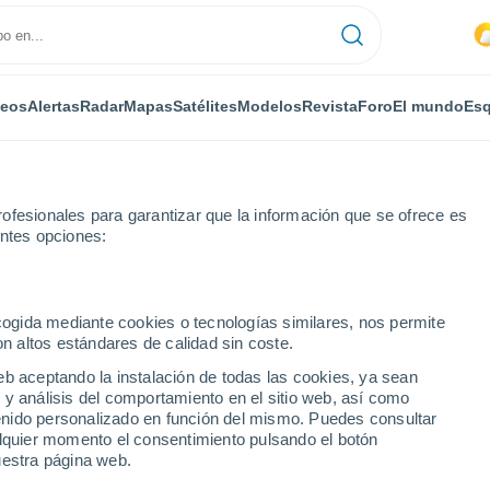
deos
Alertas
Radar
Mapas
Satélites
Modelos
Revista
Foro
El mundo
Esq
ofesionales para garantizar que la información que se ofrece es
entes opciones:
e
Por horas
ecogida mediante cookies o tecnologías similares, nos permite
on altos estándares de calidad sin coste.
Terme por horas
eb aceptando la instalación de todas las cookies, ya sean
 y análisis del comportamiento en el sitio web, así como
ntenido personalizado en función del mismo. Puedes consultar
alquier momento el consentimiento pulsando el botón
uestra página web.