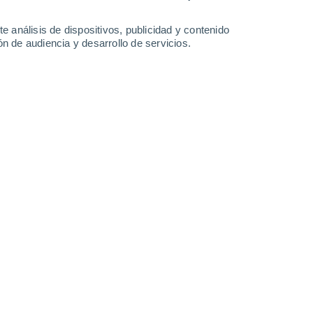
Sábado
8
e análisis de dispositivos, publicidad y contenido
n de audiencia y desarrollo de servicios.
en Recoaro Terme
24°
Cielo despejado
02:00
Sensación T.
25°
24°
Cielo despejado
05:00
Sensación T.
25°
27°
Soleado
08:00
Sensación T.
29°
31°
Soleado
11:00
Sensación T.
33°
50%