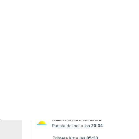
Puesta Luna
16:18
SÁBADO, 08 DE AGOSTO
1 Alerta pasado mañana
Riesgo Moderado
De madrugada
Chubascos tormentosos con
cielo parcialmente nuboso
Salida del sol a las
06:06
Puesta del sol a las
20:34
Primera luz a las
05:33