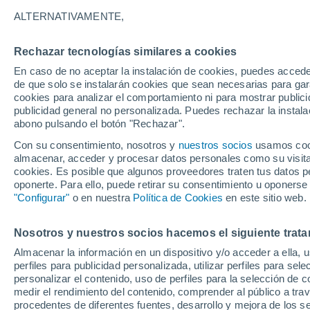
Gráfica del tiempo por horas en 
ALTERNATIVAMENTE,
SÍMBOLO
TEMPERATURA
Rechazar tecnologías similares a cookies
En caso de no aceptar la instalación de cookies, puedes acced
00
03
06
09
12
15
18
21
00
03
06
09
de que solo se instalarán cookies que sean necesarias para garan
cookies para analizar el comportamiento ni para mostrar publici
publicidad general no personalizada. Puedes rechazar la instala
abono pulsando el botón "Rechazar".
Con su consentimiento, nosotros y
nuestros socios
usamos cooki
31°
almacenar, acceder y procesar datos personales como su visita e
30°
29°
cookies. Es posible que algunos proveedores traten tus datos pe
27°
oponerte. Para ello, puede retirar su consentimiento u oponerse
27°
"Configurar"
o en nuestra
Política de Cookies
en este sitio web.
25°
24°
24°
24°
23°
22°
Nosotros y nuestros socios hacemos el siguiente trata
Almacenar la información en un dispositivo y/o acceder a ella, 
perfiles para publicidad personalizada, utilizar perfiles para sele
personalizar el contenido, uso de perfiles para la selección de c
2.3
1.5
medir el rendimiento del contenido, comprender al público a tra
procedentes de diferentes fuentes, desarrollo y mejora de los se