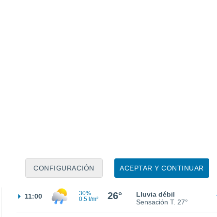
0.1 l/m²
Sensación T.
20°
40%
19°
Tormenta
02:00
2 l/m²
Sensación T.
19°
30%
19°
Lluvia débil
05:00
0.2 l/m²
Sensación T.
19°
22°
Nubes y claros
08:00
CONFIGURACIÓN
ACEPTAR Y CONTINUAR
Sensación T.
21°
30%
26°
Lluvia débil
11:00
0.5 l/m²
Sensación T.
27°