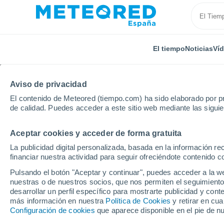
El tiempo
Noticias
Ví
Aviso de privacidad
El contenido de Meteored (tiempo.com) ha sido elaborado por pr
de calidad. Puedes acceder a este sitio web mediante las sigui
Aceptar cookies y acceder de forma gratuita
Inicio
Italia
Provincia de Vicenza
Recoaro Term
La publicidad digital personalizada, basada en la información r
financiar nuestra actividad para seguir ofreciéndote contenido c
El tiempo en Recoaro 
Pulsando el botón "Aceptar y continuar", puedes acceder a la w
nuestras o de nuestros socios, que nos permiten el seguimiento
desarrollar un perfil específico para mostrarte publicidad y co
El Tiempo 1 - 7 días
Por horas
más información en nuestra
Política de Cookies
y retirar en cu
Configuración de cookies
que aparece disponible en el pie de n