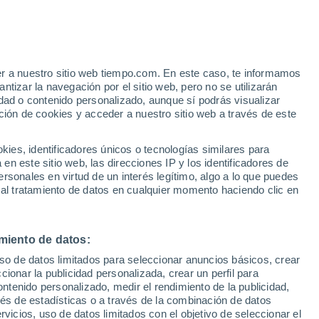
Recoaro Terme
VIENTO
PRECIPITACIÓN
er a nuestro sitio web tiempo.com. En este caso, te informamos
12
15
18
21
00
03
06
09
12
15
18
21
00
tizar la navegación por el sitio web, pero no se utilizarán
dad o contenido personalizado, aunque sí podrás visualizar
ción de cookies y acceder a nuestro sitio web a través de este
es, identificadores únicos o tecnologías similares para
n este sitio web, las direcciones IP y los identificadores de
29°
rsonales en virtud de un interés legítimo, algo a lo que puedes
28°
 al tratamiento de datos en cualquier momento haciendo clic en
26°
26°
25°
25°
24°
22°
21°
21°
miento de datos:
20°
19°
19°
uso de datos limitados para seleccionar anuncios básicos, crear
ccionar la publicidad personalizada, crear un perfil para
3.6
ontenido personalizado, medir el rendimiento de la publicidad,
2
1.7
vés de estadísticas o a través de la combinación de datos
1.1
0.7
0.5
0.5
0.4
rvicios, uso de datos limitados con el objetivo de seleccionar el
0.2
0.1