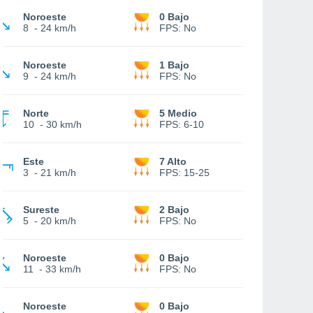
Noroeste
0 Bajo
8
-
24 km/h
FPS:
No
Noroeste
1 Bajo
9
-
24 km/h
FPS:
No
Norte
5 Medio
10
-
30 km/h
FPS:
6-10
Este
7 Alto
3
-
21 km/h
FPS:
15-25
Sureste
2 Bajo
5
-
20 km/h
FPS:
No
Noroeste
0 Bajo
11
-
33 km/h
FPS:
No
Noroeste
0 Bajo