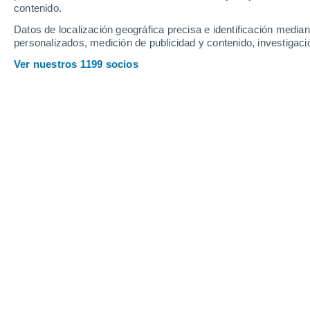
Jueves
6
Viernes
7
contenido.
Datos de localización geográfica precisa e identificación mediant
personalizados, medición de publicidad y contenido, investigació
Ver nuestros 1199 socios
La previsión del tiempo por horas 
JUEVES, 06 DE AGOSTO
3 Alertas ahora
Riesgo Extremo
Por la tarde
Chubascos tormentosos con
cielo parcialmente nuboso
Salida del sol a las
06:04
Puesta del sol a las
20:37
Primera luz a las
05:30
Última luz a las
21:10