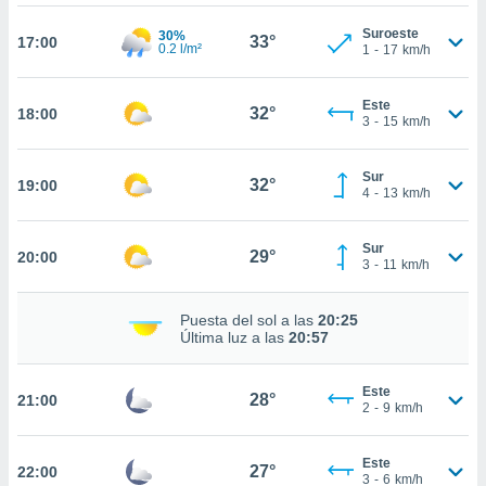
te
 de que
Suroeste
30%
33°
17:00
talarán
0.2 l/m²
1
-
17
km/h
e sean
para
Este
a
32°
18:00
3
-
15
km/h
por el sitio
o se
cookies para
Sur
32°
19:00
4
-
13
km/h
nto ni para
licidad o
Sur
29°
20:00
3
-
11
km/h
ado, aunque
sualizar
general no
Puesta del sol a las
20:25
ada. Puedes
Última luz a las
20:57
 instalación
y acceder a
Este
io web a
28°
21:00
2
-
9
km/h
ste abono
 botón
.
Este
27°
22:00
3
-
6
km/h