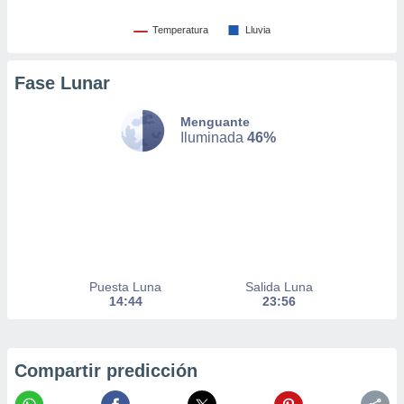
er momento
ic en
Temperatura
Lluvia
o en
Fase Lunar
 Cookies
en
eb.
Menguante
y
Iluminada
46%
socios
el
to de
la
 en un
 y/o acceder
Puesta Luna
Salida Luna
 de datos
14:44
23:56
ara
 anuncios
ar perfiles
idad
Compartir predicción
a, utilizar
a