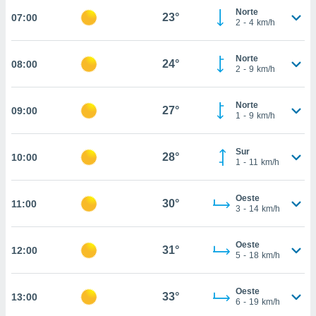
estra
Norte
23°
07:00
ara seguir
2
-
4
km/h
e contenido
stándares
ACEPTAR
sin coste.
Norte
24°
08:00
Y
2
-
9
km/h
CONTINUAR
 botón
continuar",
Norte
der a la
27°
09:00
CONFIGURACIÓN
1
-
9
km/h
ndo la
 de todas
, ya sean
Sur
28°
10:00
de nuestros
1
-
11
km/h
 nos
Oeste
 y análisis
30°
11:00
3
-
14
km/h
tamiento en
b, así como
un perfil
Oeste
31°
12:00
para
5
-
18
km/h
ublicidad y
Oeste
do en
33°
13:00
6
-
19
km/h
 mismo.