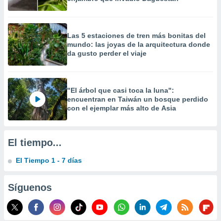
precisa e
ión mediante
, publicidad
Las 5 estaciones de tren más bonitas del
mundo: las joyas de la arquitectura donde
da gusto perder el viaje
dos,
 publicidad
,
ón de
"El árbol que casi toca la luna":
 desarrollo
encuentran en Taiwán un bosque perdido
s.
con el ejemplar más alto de Asia
tros 1199
ios
El tiempo...
El Tiempo 1 - 7 días
Síguenos