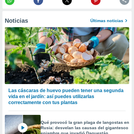
 la
da, crear un
Noticias
Últimas noticias
personalizar
o, uso de
a la
e contenido
do, medir el
 de la
medir el
 del
 comprender
 través de
s o a través
nación de
edentes de
Las cáscaras de huevo pueden tener una segunda
fuentes,
vida en el jardín: así puedes utilizarlas
y mejora de
correctamente con tus plantas
os, uso de
ados con el
 seleccionar
Qué provocó la gran plaga de langostas en
o.
Rusia: desvelan las causas del gigantesco
calización
enjambre que invadió Daguestán