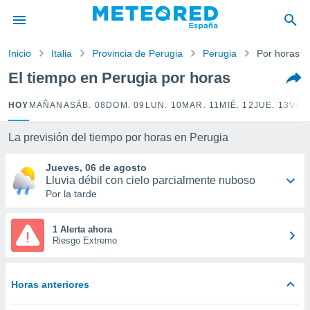
privacidad
o de
Inicio
Italia
Provincia de Perugia
Perugia
Por horas
tiempo.com)
borado por
El tiempo en Perugia por horas
es para
ue la
HOY
MAÑANA
SÁB. 08
DOM. 09
LUN. 10
MAR. 11
MIÉ. 12
JUE. 13
VIE.
 que se
e calidad.
eder a este
La previsión del tiempo por horas en Perugia
ediante las
opciones:
Jueves, 06 de agosto
Lluvia débil con cielo parcialmente nuboso
ookies y
Por la tarde
e forma
1 Alerta ahora
d digital
Riesgo Extremo
ada, basada
mación
ediante
Horas anteriores
ecnologías
nos permite