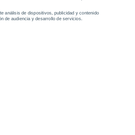
Sábado
8
e análisis de dispositivos, publicidad y contenido
n de audiencia y desarrollo de servicios.
n Paola
26°
Cielo despejado
02:00
Sensación T.
29°
26°
Cielo despejado
05:00
Sensación T.
27°
28°
Nubes y claros
08:00
Sensación T.
32°
30°
Nubes y claros
11:00
Sensación T.
35°
30%