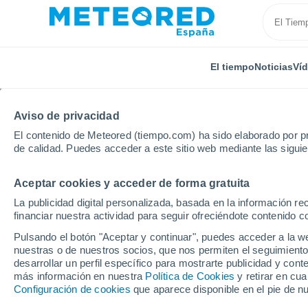
El tiempo
Noticias
Ví
Aviso de privacidad
El contenido de Meteored (tiempo.com) ha sido elaborado por pr
de calidad. Puedes acceder a este sitio web mediante las sigui
Aceptar cookies y acceder de forma gratuita
Inicio
Italia
Provincia de Cosenza
Paola
Por
La publicidad digital personalizada, basada en la información r
financiar nuestra actividad para seguir ofreciéndote contenido c
El tiempo en Paola po
Pulsando el botón "Aceptar y continuar", puedes acceder a la w
nuestras o de nuestros socios, que nos permiten el seguimiento
desarrollar un perfil específico para mostrarte publicidad y co
El Tiempo 1 - 7 días
Por horas
más información en nuestra
Política de Cookies
y retirar en cu
Configuración de cookies
que aparece disponible en el pie de n