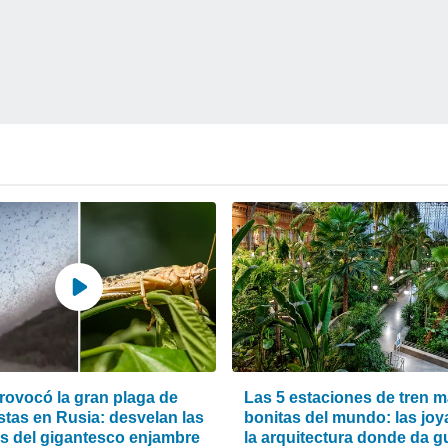
rovocó la gran plaga de
Las 5 estaciones de tren 
stas en Rusia: desvelan las
bonitas del mundo: las joy
s del gigantesco enjambre
la arquitectura donde da g