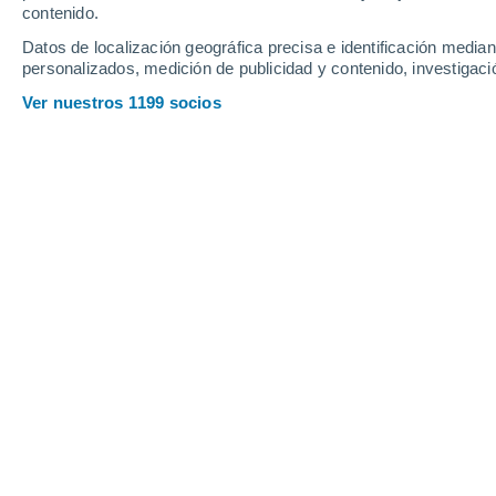
Jueves
6
Viernes
7
contenido.
Datos de localización geográfica precisa e identificación mediant
personalizados, medición de publicidad y contenido, investigació
Ver nuestros 1199 socios
La previsión del tiempo por horas e
JUEVES, 06 DE AGOSTO
2 Alertas ahora
Riesgo Moderado
Por la tarde
Lluvia débil con cielo
parcialmente nuboso
Salida del sol a las
06:00
Puesta del sol a las
20:02
Primera luz a las
05:30
Última luz a las
20:32