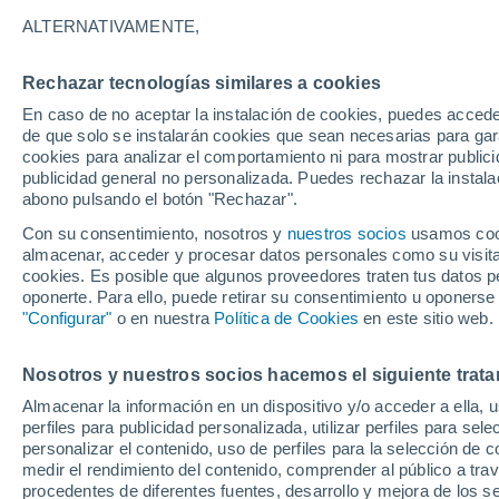
Gráfica del tiempo por horas en P
ALTERNATIVAMENTE,
SÍMBOLO
TEMPERATURA
Rechazar tecnologías similares a cookies
En caso de no aceptar la instalación de cookies, puedes acced
00
03
06
09
12
15
18
21
00
03
06
09
de que solo se instalarán cookies que sean necesarias para garan
cookies para analizar el comportamiento ni para mostrar publici
publicidad general no personalizada. Puedes rechazar la instala
abono pulsando el botón "Rechazar".
Con su consentimiento, nosotros y
nuestros socios
usamos cooki
almacenar, acceder y procesar datos personales como su visita e
30°
cookies. Es posible que algunos proveedores traten tus datos pe
29°
oponerte. Para ello, puede retirar su consentimiento u oponerse
28°
28°
"Configurar"
o en nuestra
Política de Cookies
en este sitio web.
27°
27°
26°
26°
26°
26°
25°
Nosotros y nuestros socios hacemos el siguiente trata
Almacenar la información en un dispositivo y/o acceder a ella, 
perfiles para publicidad personalizada, utilizar perfiles para sele
personalizar el contenido, uso de perfiles para la selección de c
medir el rendimiento del contenido, comprender al público a tra
0.1
procedentes de diferentes fuentes, desarrollo y mejora de los se