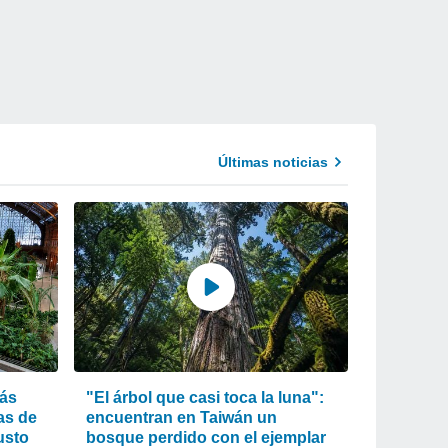
Últimas noticias
más
"El árbol que casi toca la luna":
as de
encuentran en Taiwán un
usto
bosque perdido con el ejemplar