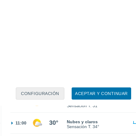
Sensación T.
30°
27°
Parcialmente nuboso
02:00
Sensación T.
30°
26°
Parcialmente nuboso
05:00
Sensación T.
29°
CONFIGURACIÓN
ACEPTAR Y CONTINUAR
27°
Nubes y claros
08:00
Sensación T.
31°
30°
Nubes y claros
11:00
Sensación T.
34°