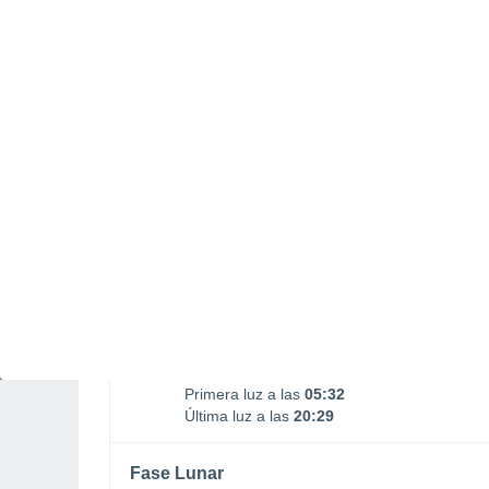
Puesta Luna
15:31
SÁBADO, 08 DE AGOSTO
La mayor parte del día
Nubes y claros
Salida del sol a las
06:02
Puesta del sol a las
20:00
Primera luz a las
05:32
Última luz a las
20:29
Fase Lunar