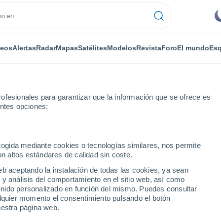
deos
Alertas
Radar
Mapas
Satélites
Modelos
Revista
Foro
El mundo
Esq
ofesionales para garantizar que la información que se ofrece es
entes opciones:
 horas
ecogida mediante cookies o tecnologías similares, nos permite
on altos estándares de calidad sin coste.
r horas
eb aceptando la instalación de todas las cookies, ya sean
 y análisis del comportamiento en el sitio web, así como
ntenido personalizado en función del mismo. Puedes consultar
alquier momento el consentimiento pulsando el botón
uestra página web.