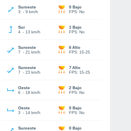
Suroeste
0 Bajo
3
-
9 km/h
FPS:
No
Sur
1 Bajo
4
-
13 km/h
FPS:
No
Suroeste
6 Alto
7
-
21 km/h
FPS:
15-25
Suroeste
7 Alto
7
-
23 km/h
FPS:
15-25
Oeste
2 Bajo
6
-
18 km/h
FPS:
No
Oeste
0 Bajo
3
-
14 km/h
FPS:
No
Suroeste
0 Bajo