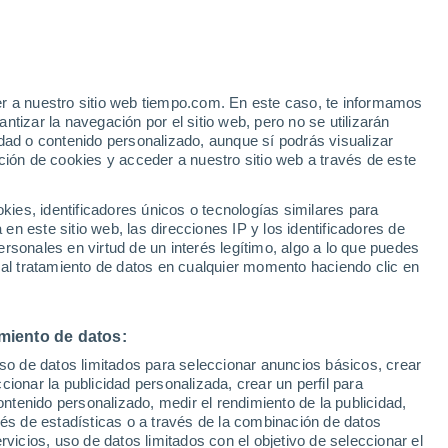
aola
VIENTO
PRECIPITACIÓN
er a nuestro sitio web tiempo.com. En este caso, te informamos
12
15
18
21
00
03
06
09
12
15
18
21
00
tizar la navegación por el sitio web, pero no se utilizarán
dad o contenido personalizado, aunque sí podrás visualizar
ción de cookies y acceder a nuestro sitio web a través de este
es, identificadores únicos o tecnologías similares para
n este sitio web, las direcciones IP y los identificadores de
30°
30°
rsonales en virtud de un interés legítimo, algo a lo que puedes
29°
29°
29°
29°
 al tratamiento de datos en cualquier momento haciendo clic en
27°
27°
27°
27°
27°
26°
26°
miento de datos:
uso de datos limitados para seleccionar anuncios básicos, crear
ccionar la publicidad personalizada, crear un perfil para
ontenido personalizado, medir el rendimiento de la publicidad,
0.6
vés de estadísticas o a través de la combinación de datos
0.3
rvicios, uso de datos limitados con el objetivo de seleccionar el