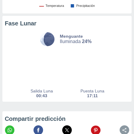
Temperatura
Precipitación
nto,
cios
Fase Lunar
kies,
ores únicos
as similares
Menguante
Iluminada
24%
nar,
rocesar
onales como
 este sitio
recciones IP
ficadores de
 posible
s
 traten tus
Salida Luna
Puesta Luna
nales en
00:43
17:11
 interés
go a lo que
nerte. Para
retirar su
Compartir predicción
ento u
 de datos