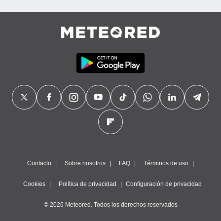
precisa e
ión mediante
, publicidad
dos,
 publicidad
,
ón de
 desarrollo
s.
tros 1199
ios
Contacto
Sobre nosotros
FAQ
Términos de uso
Cookies
Política de privacidad
Configuración de privacidad
© 2026 Meteored. Todos los derechos reservados