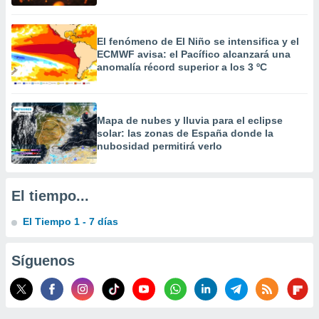
 la
da, crear un
El fenómeno de El Niño se intensifica y el
personalizar
ECMWF avisa: el Pacífico alcanzará una
o, uso de
anomalía récord superior a los 3 ºC
a la
e contenido
do, medir el
 de la
Mapa de nubes y lluvia para el eclipse
medir el
solar: las zonas de España donde la
 del
nubosidad permitirá verlo
 comprender
 través de
s o a través
El tiempo...
nación de
edentes de
El Tiempo 1 - 7 días
fuentes,
y mejora de
os, uso de
Síguenos
ados con el
 seleccionar
o.
calización