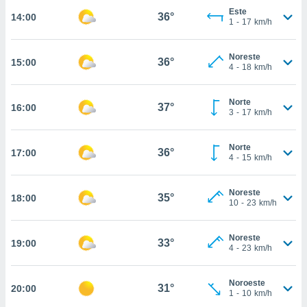
estra
Este
36°
14:00
ara seguir
1
-
17
km/h
e contenido
stándares
ACEPTAR
sin coste.
Noreste
36°
15:00
Y
4
-
18
km/h
CONTINUAR
 botón
continuar",
Norte
der a la
37°
16:00
CONFIGURACIÓN
3
-
17
km/h
ndo la
 de todas
, ya sean
Norte
36°
17:00
de nuestros
4
-
15
km/h
 nos
Noreste
 y análisis
35°
18:00
10
-
23
km/h
tamiento en
b, así como
un perfil
Noreste
33°
19:00
para
4
-
23
km/h
ublicidad y
Noroeste
do en
31°
20:00
1
-
10
km/h
 mismo.