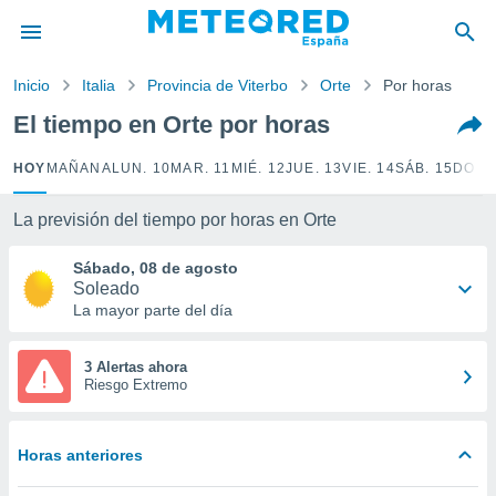
privacidad
o de
Inicio
Italia
Provincia de Viterbo
Orte
Por horas
tiempo.com)
borado por
El tiempo en Orte por horas
es para
ue la
HOY
MAÑANA
LUN. 10
MAR. 11
MIÉ. 12
JUE. 13
VIE. 14
SÁB. 15
DOM.
 que se
e calidad.
eder a este
La previsión del tiempo por horas en Orte
ediante las
opciones:
Sábado, 08 de agosto
Soleado
ookies y
La mayor parte del día
e forma
3 Alertas ahora
d digital
Riesgo Extremo
ada, basada
mación
ediante
Horas anteriores
ecnologías
nos permite