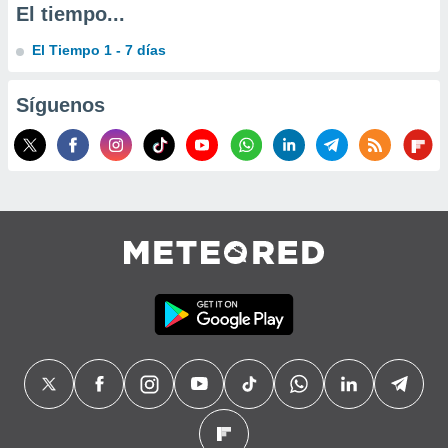
El tiempo...
precisa e
ión mediante
El Tiempo 1 - 7 días
, publicidad
Síguenos
dos,
 publicidad
,
ón de
 desarrollo
s.
tros 1199
ios