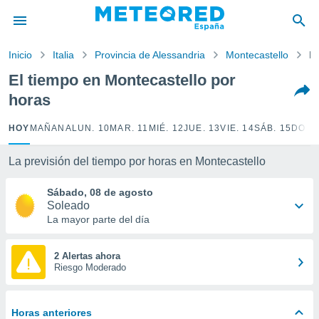
privacidad
o de
Inicio
Italia
Provincia de Alessandria
Montecastello
Po
tiempo.com)
borado por
El tiempo en Montecastello por
es para
horas
ue la
 que se
e calidad.
HOY
MAÑANA
LUN. 10
MAR. 11
MIÉ. 12
JUE. 13
VIE. 14
SÁB. 15
DOM.
eder a este
ediante las
La previsión del tiempo por horas en Montecastello
opciones:
Sábado, 08 de agosto
ookies y
Soleado
e forma
La mayor parte del día
d digital
ada, basada
2 Alertas ahora
Riesgo Moderado
mación
ediante
ecnologías
nos permite
Horas anteriores