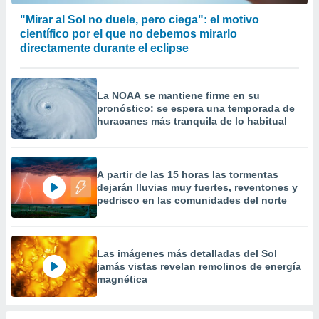
 la
"Mirar al Sol no duele, pero ciega": el motivo
científico por el que no debemos mirarlo
da, crear un
directamente durante el eclipse
personalizar
o, uso de
a la
e contenido
La NOAA se mantiene firme en su
do, medir el
pronóstico: se espera una temporada de
 de la
huracanes más tranquila de lo habitual
medir el
 del
 comprender
 través de
A partir de las 15 horas las tormentas
s o a través
dejarán lluvias muy fuertes, reventones y
nación de
pedrisco en las comunidades del norte
edentes de
fuentes,
y mejora de
os, uso de
Las imágenes más detalladas del Sol
ados con el
jamás vistas revelan remolinos de energía
magnética
 seleccionar
o.
calización