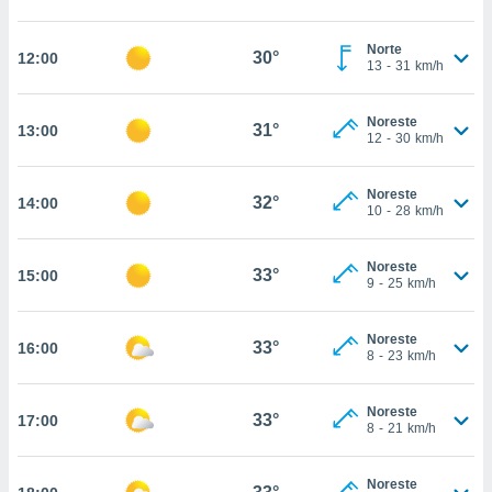
estra
ara seguir
e contenido
Norte
30°
12:00
13
-
31
km/h
stándares
ACEPTAR
sin coste.
Y
CONTINUAR
Noreste
 botón
31°
13:00
12
-
30
km/h
continuar",
der a la
CONFIGURACIÓN
ndo la
Noreste
32°
14:00
 de todas
10
-
28
km/h
, ya sean
de nuestros
Noreste
 nos
33°
15:00
9
-
25
km/h
 y análisis
tamiento en
Noreste
33°
16:00
b, así como
8
-
23
km/h
un perfil
para
Noreste
ublicidad y
33°
17:00
8
-
21
km/h
do en
 mismo.
Noreste