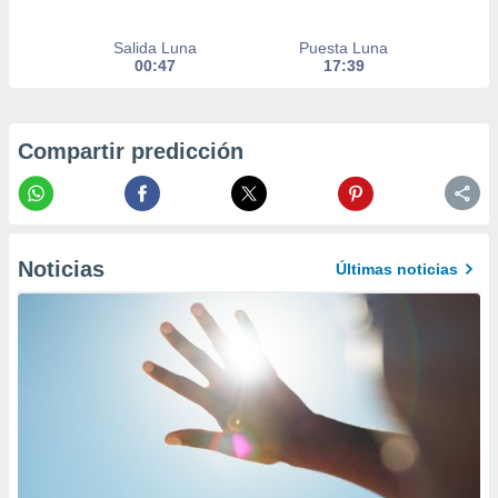
er momento
ic en
Salida Luna
Puesta Luna
o en
00:47
17:39
 Cookies
en
eb.
Compartir predicción
y
socios
el
to de
Noticias
Últimas noticias
la
 en un
 y/o acceder
 de datos
ara
 anuncios
ar perfiles
idad
a, utilizar
a