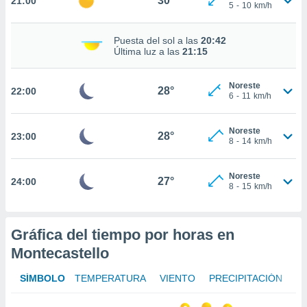
30°
21:00
te
5
-
10
km/h
 de que
talarán
Puesta del sol a las
20:42
e sean
Última luz a las
21:15
para
a
por el sitio
Noreste
28°
22:00
o se
6
-
11
km/h
cookies para
Noreste
nto ni para
28°
23:00
8
-
14
km/h
licidad o
ado, aunque
Noreste
27°
24:00
sualizar
8
-
15
km/h
general no
ada. Puedes
 instalación
Gráfica del tiempo por horas en
y acceder a
Montecastello
io web a
ste abono
 botón
SÍMBOLO
TEMPERATURA
VIENTO
PRECIPITACIÓN
.