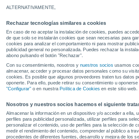
Gráfica del tiempo por horas en 
ALTERNATIVAMENTE,
SÍMBOLO
TEMPERATURA
Rechazar tecnologías similares a cookies
En caso de no aceptar la instalación de cookies, puedes acced
00
03
06
09
12
15
18
21
00
03
06
09
de que solo se instalarán cookies que sean necesarias para garan
cookies para analizar el comportamiento ni para mostrar publici
publicidad general no personalizada. Puedes rechazar la instala
abono pulsando el botón "Rechazar".
Con su consentimiento, nosotros y
nuestros socios
usamos cooki
33°
33°
almacenar, acceder y procesar datos personales como su visita e
31°
cookies. Es posible que algunos proveedores traten tus datos pe
oponerte. Para ello, puede retirar su consentimiento u oponerse
28°
"Configurar"
o en nuestra
Política de Cookies
en este sitio web.
26°
25°
25°
24°
Nosotros y nuestros socios hacemos el siguiente trata
23°
22°
Almacenar la información en un dispositivo y/o acceder a ella, 
21°
perfiles para publicidad personalizada, utilizar perfiles para sele
personalizar el contenido, uso de perfiles para la selección de c
medir el rendimiento del contenido, comprender al público a tra
procedentes de diferentes fuentes, desarrollo y mejora de los se