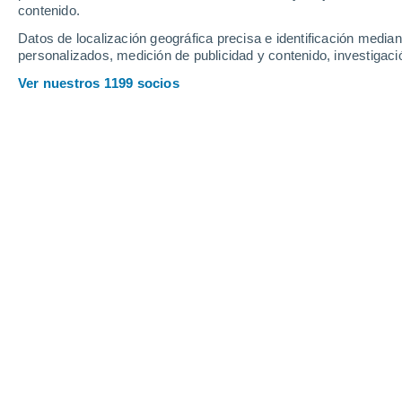
Jueves
6
Viernes
7
contenido.
Datos de localización geográfica precisa e identificación mediant
personalizados, medición de publicidad y contenido, investigació
Ver nuestros 1199 socios
La previsión del tiempo por horas e
JUEVES, 06 DE AGOSTO
2 Alertas ahora
Riesgo Extremo
La mayor parte del día
Soleado
Salida del sol a las
06:07
Puesta del sol a las
20:32
Primera luz a las
05:35
Última luz a las
21:05