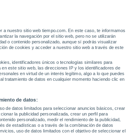
Loiano
VIENTO
PRECIPITACIÓN
er a nuestro sitio web tiempo.com. En este caso, te informamos
12
15
18
21
00
03
06
09
12
15
18
21
00
tizar la navegación por el sitio web, pero no se utilizarán
dad o contenido personalizado, aunque sí podrás visualizar
ción de cookies y acceder a nuestro sitio web a través de este
es, identificadores únicos o tecnologías similares para
n este sitio web, las direcciones IP y los identificadores de
31°
rsonales en virtud de un interés legítimo, algo a lo que puedes
29°
29°
 al tratamiento de datos en cualquier momento haciendo clic en
28°
28°
27°
26°
26°
miento de datos:
23°
23°
22°
22°
uso de datos limitados para seleccionar anuncios básicos, crear
20°
ccionar la publicidad personalizada, crear un perfil para
ontenido personalizado, medir el rendimiento de la publicidad,
vés de estadísticas o a través de la combinación de datos
0.2
rvicios, uso de datos limitados con el objetivo de seleccionar el
0.1