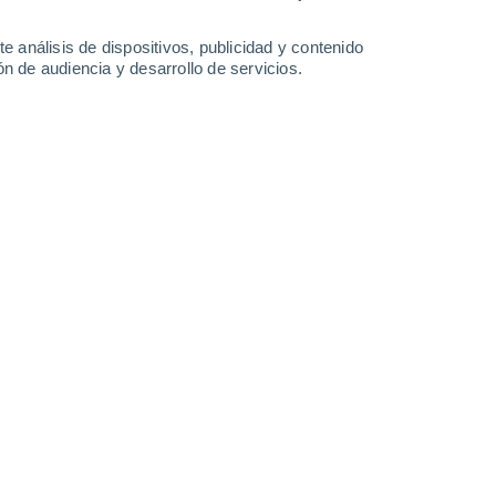
Sábado
8
e análisis de dispositivos, publicidad y contenido
n de audiencia y desarrollo de servicios.
n Loiano
24°
Cielo despejado
02:00
Sensación T.
25°
22°
Cielo despejado
05:00
Sensación T.
25°
25°
Soleado
08:00
Sensación T.
26°
31°
Nubes y claros
11:00
Sensación T.
30°