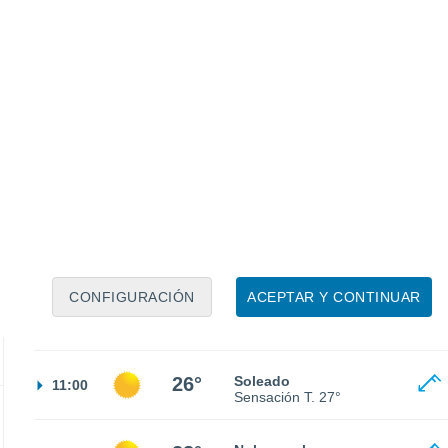
22°
Cielo despejado
02:00
Sensación T.
23°
20°
Cielo despejado
05:00
Sensación T.
20°
CONFIGURACIÓN
ACEPTAR Y CONTINUAR
22°
Nubes y claros
08:00
Sensación T.
23°
26°
Soleado
11:00
Sensación T.
27°