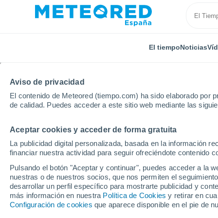
El tiempo
Noticias
Ví
Aviso de privacidad
El contenido de Meteored (tiempo.com) ha sido elaborado por pr
de calidad. Puedes acceder a este sitio web mediante las sigui
Aceptar cookies y acceder de forma gratuita
Inicio
Italia
Bolonia
Loiano
Por horas
La publicidad digital personalizada, basada en la información r
financiar nuestra actividad para seguir ofreciéndote contenido c
El tiempo en Loiano p
Pulsando el botón "Aceptar y continuar", puedes acceder a la w
nuestras o de nuestros socios, que nos permiten el seguimiento
desarrollar un perfil específico para mostrarte publicidad y co
El Tiempo 1 - 7 días
Por horas
más información en nuestra
Política de Cookies
y retirar en cu
Configuración de cookies
que aparece disponible en el pie de n