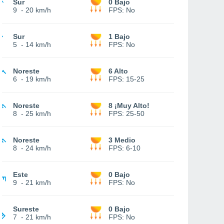
Sur
0 Bajo
9
-
20 km/h
FPS:
No
Sur
1 Bajo
5
-
14 km/h
FPS:
No
Noreste
6 Alto
6
-
19 km/h
FPS:
15-25
Noreste
8 ¡Muy Alto!
8
-
25 km/h
FPS:
25-50
Noreste
3 Medio
8
-
24 km/h
FPS:
6-10
Este
0 Bajo
9
-
21 km/h
FPS:
No
Sureste
0 Bajo
7
-
21 km/h
FPS:
No