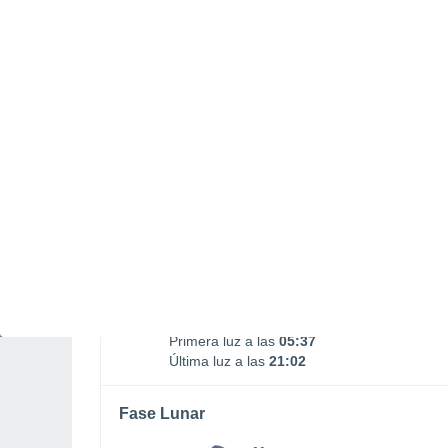
Puesta Luna
16:11
SÁBADO, 08 DE AGOSTO
La mayor parte del día
Nubes y claros
Salida del sol a las
06:09
Puesta del sol a las
20:30
Primera luz a las
05:37
Última luz a las
21:02
Fase Lunar