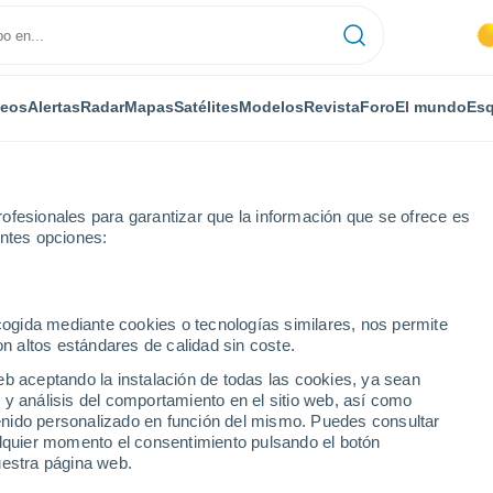
deos
Alertas
Radar
Mapas
Satélites
Modelos
Revista
Foro
El mundo
Esq
ofesionales para garantizar que la información que se ofrece es
entes opciones:
ecogida mediante cookies o tecnologías similares, nos permite
on altos estándares de calidad sin coste.
or horas
eb aceptando la instalación de todas las cookies, ya sean
 y análisis del comportamiento en el sitio web, así como
ntenido personalizado en función del mismo. Puedes consultar
alquier momento el consentimiento pulsando el botón
uestra página web.