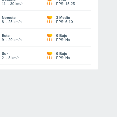
11
-
30 km/h
FPS:
15-25
Noreste
3 Medio
8
-
25 km/h
FPS:
6-10
Este
0 Bajo
9
-
20 km/h
FPS:
No
Sur
0 Bajo
2
-
8 km/h
FPS:
No