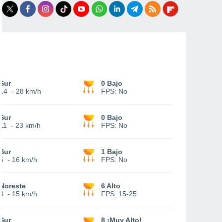
Sur
0 Bajo
14
-
28 km/h
FPS:
No
Sur
0 Bajo
11
-
23 km/h
FPS:
No
Sur
1 Bajo
6
-
16 km/h
FPS:
No
Noreste
6 Alto
3
-
15 km/h
FPS:
15-25
Sur
8 ¡Muy Alto!