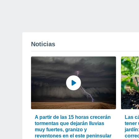
Noticias
A partir de las 15 horas crecerán
Las c
tormentas que dejarán lluvias
tener
muy fuertes, granizo y
jardín
reventones en el este peninsular
corre