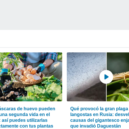
áscaras de huevo pueden
Qué provocó la gran plaga
 una segunda vida en el
langostas en Rusia: desvel
: así puedes utilizarlas
causas del gigantesco en
ctamente con tus plantas
que invadió Daguestán