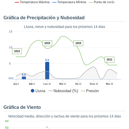
 mediante
Temperatura Máxima
Temperatura Mínima
Punto de rocío
tecnologías
nos permite
Gráfica de Precipitación y Nubosidad
r nuestra
para seguir
Lluvia, nieve y nubosidad para los próximos 14 días
e contenido
1
15
estándares
ACEPTAR
 sin coste.
Y
1015
1015
10
CONTINUAR
 el botón
1013
continuar",
5
ceder a la
1011
5.5
CONFIGURACIÓN
5
tando la
n de todas
0.9
s, ya sean
l/m²
de nuestros
Jue
6
Sáb
8
Lun
10
Mié
12
Vie
14
Dom
16
Mar
18
 que nos
Lluvia
Nubosidad (%)
Presión
ten el
 y análisis
tamiento en
Gráfica de Viento
b, así como
r un perfil
Velocidad media, dirección y rachas de viento para los próximos 14 días
ico para
60
ublicidad y
50