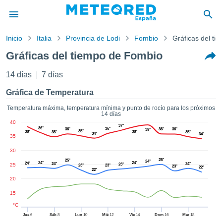
Inicio
Italia
Provincia de Lodi
Fombio
Gráficas del ti
privacidad
Gráficas del tiempo de Fombio
enido de
tiempo.com)
14 días
7 días
aborado por
ales para
Gráfica de Temperatura
ar que la
ón que se
Temperatura máxima, temperatura mínima y punto de rocío para los próximos
14 días
de calidad.
40
eder a este
37°
36°
36°
36°
36°
36°
39°
35°
38°
38°
35°
35°
34°
ediante las
34°
35
 opciones:
30
25°
25°
24°
cookies y
24°
24°
24°
24°
24°
25
23°
23°
23°
23°
22°
22°
de forma
20
uita
15
dad digital
ada, basada
°C
formación
Jue
6
Sáb
8
Lun
10
Mié
12
Vie
14
Dom
16
Mar
18