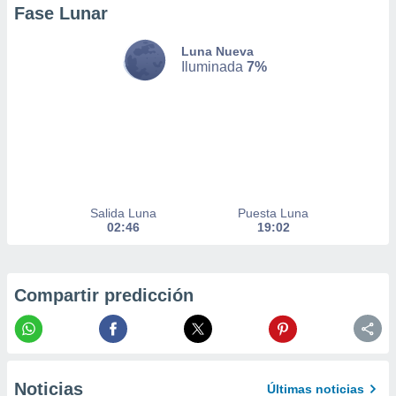
Fase Lunar
er momento
ic en
o en
Luna Nueva
Iluminada
7%
 Cookies
en
eb.
y
socios
el
to de
Salida Luna
Puesta Luna
02:46
19:02
la
 en un
 y/o acceder
 de datos
Compartir predicción
ara
 anuncios
ar perfiles
idad
a, utilizar
Noticias
Últimas noticias
a