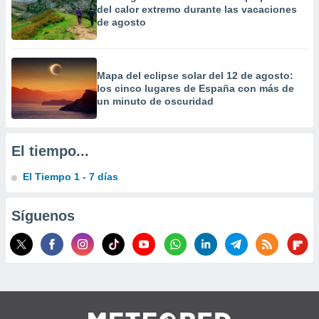
del calor extremo durante las vacaciones
precisa e
de agosto
ión mediante
, publicidad
Mapa del eclipse solar del 12 de agosto:
dos,
los cinco lugares de España con más de
 publicidad
un minuto de oscuridad
,
ón de
 desarrollo
s.
El tiempo...
tros 1199
El Tiempo 1 - 7 días
ios
Síguenos