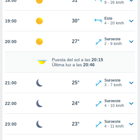
31°
18:00
te
9
-
26
km/h
 de que
talarán
Este
e sean
30°
19:00
4
-
20
km/h
para
a
por el sitio
Suroeste
27°
20:00
o se
2
-
9
km/h
cookies para
Puesta del sol a las
20:15
nto ni para
Última luz a las
20:46
licidad o
ado, aunque
Suroeste
25°
21:00
sualizar
3
-
7
km/h
general no
ada. Puedes
Suroeste
 instalación
24°
22:00
4
-
10
km/h
y acceder a
io web a
ste abono
Suroeste
23°
23:00
4
-
11
km/h
 botón
.