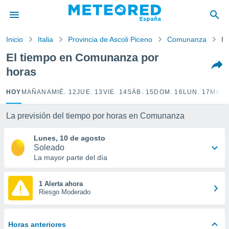
privacidad
o de
Inicio
Italia
Provincia de Ascoli Piceno
Comunanza
Po
tiempo.com)
borado por
El tiempo en Comunanza por
es para
horas
ue la
 que se
e calidad.
HOY
MAÑANA
MIÉ. 12
JUE. 13
VIE. 14
SÁB. 15
DOM. 16
LUN. 17
MAR.
eder a este
ediante las
La previsión del tiempo por horas en Comunanza
opciones:
Lunes, 10 de agosto
ookies y
Soleado
e forma
La mayor parte del día
d digital
ada, basada
1 Alerta ahora
Riesgo Moderado
mación
ediante
ecnologías
nos permite
Horas anteriores