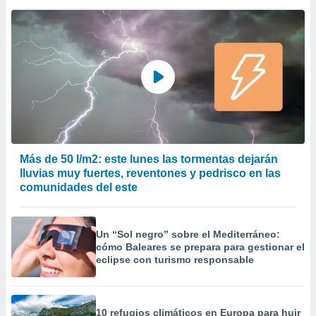
 la
da, crear un
personalizar
o, uso de
a la
e contenido
do, medir el
 de la
medir el
 del
 comprender
Más de 50 l/m2: este lunes las tormentas dejarán
 través de
lluvias muy fuertes, reventones y pedrisco en las
s o a través
comunidades del este
nación de
edentes de
fuentes,
Un “Sol negro” sobre el Mediterráneo:
y mejora de
cómo Baleares se prepara para gestionar el
os, uso de
eclipse con turismo responsable
ados con el
 seleccionar
o.
calización
10 refugios climáticos en Europa para huir