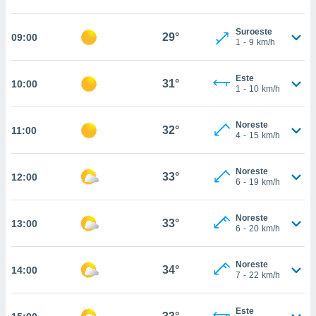
estra
ara seguir
e contenido
Suroeste
29°
09:00
1
-
9
km/h
stándares
ACEPTAR
sin coste.
Y
CONTINUAR
Este
 botón
31°
10:00
1
-
10
km/h
continuar",
der a la
CONFIGURACIÓN
ndo la
Noreste
32°
11:00
 de todas
4
-
15
km/h
, ya sean
de nuestros
Noreste
 nos
33°
12:00
6
-
19
km/h
 y análisis
tamiento en
Noreste
33°
13:00
b, así como
6
-
20
km/h
un perfil
para
Noreste
ublicidad y
34°
14:00
7
-
22
km/h
do en
 mismo.
Este