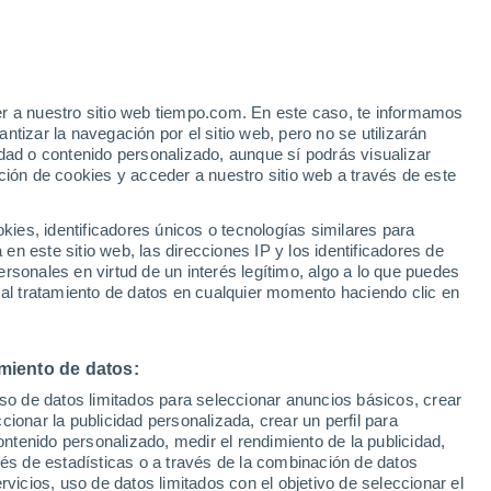
 Cessapalombo
VIENTO
PRECIPITACIÓN
er a nuestro sitio web tiempo.com. En este caso, te informamos
12
15
18
21
00
03
06
09
12
15
18
21
00
tizar la navegación por el sitio web, pero no se utilizarán
dad o contenido personalizado, aunque sí podrás visualizar
ción de cookies y acceder a nuestro sitio web a través de este
35°
es, identificadores únicos o tecnologías similares para
33°
33°
n este sitio web, las direcciones IP y los identificadores de
32°
32°
rsonales en virtud de un interés legítimo, algo a lo que puedes
30°
 al tratamiento de datos en cualquier momento haciendo clic en
28°
28°
26°
25°
24°
miento de datos:
22°
22°
uso de datos limitados para seleccionar anuncios básicos, crear
ccionar la publicidad personalizada, crear un perfil para
ontenido personalizado, medir el rendimiento de la publicidad,
vés de estadísticas o a través de la combinación de datos
rvicios, uso de datos limitados con el objetivo de seleccionar el