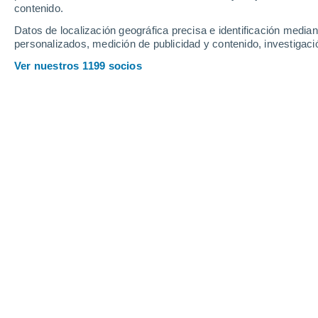
Sábado
8
Domingo
9
contenido.
Datos de localización geográfica precisa e identificación mediant
personalizados, medición de publicidad y contenido, investigació
Ver nuestros 1199 socios
La previsión del tiempo por horas 
SÁBADO, 08 DE AGOSTO
1 Alerta ahora
Riesgo Moderado
Por la tarde
Chubascos tormentosos con
cielo parcialmente nuboso
Salida del sol a las
06:04
Puesta del sol a las
20:19
Primera luz a las
05:33
Última luz a las
20:51