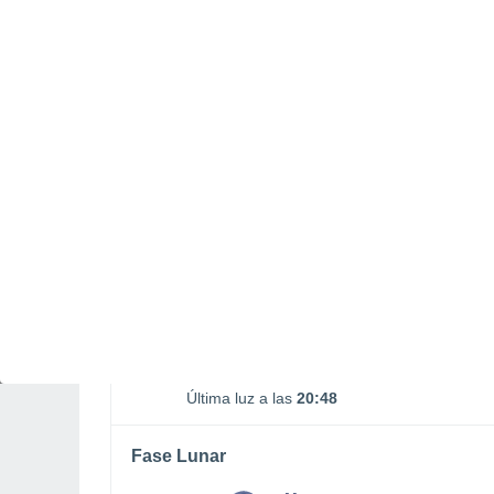
Salida Luna
Puesta Luna
01:35
18:13
LUNES, 10 DE AGOSTO
La mayor parte del día
Nubes y claros
Salida del sol a las
06:07
Puesta del sol a las
20:16
Primera luz a las
05:35
Última luz a las
20:48
Fase Lunar