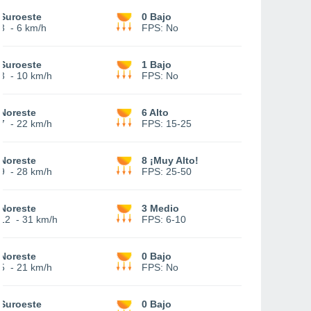
Suroeste
0 Bajo
3
-
6 km/h
FPS:
No
Suroeste
1 Bajo
3
-
10 km/h
FPS:
No
Noreste
6 Alto
7
-
22 km/h
FPS:
15-25
Noreste
8 ¡Muy Alto!
9
-
28 km/h
FPS:
25-50
Noreste
3 Medio
12
-
31 km/h
FPS:
6-10
Noreste
0 Bajo
5
-
21 km/h
FPS:
No
Suroeste
0 Bajo