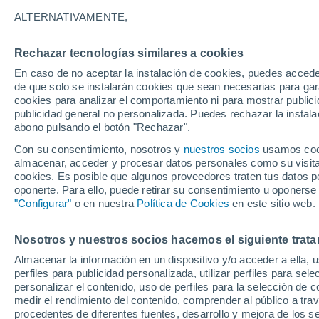
Gráfica del tiempo por horas en
ALTERNATIVAMENTE,
SÍMBOLO
TEMPERATURA
Rechazar tecnologías similares a cookies
En caso de no aceptar la instalación de cookies, puedes acced
00
03
06
09
12
15
18
21
00
03
06
09
de que solo se instalarán cookies que sean necesarias para garan
cookies para analizar el comportamiento ni para mostrar publici
publicidad general no personalizada. Puedes rechazar la instala
abono pulsando el botón "Rechazar".
Con su consentimiento, nosotros y
nuestros socios
usamos cooki
almacenar, acceder y procesar datos personales como su visita e
31°
cookies. Es posible que algunos proveedores traten tus datos pe
30°
oponerte. Para ello, puede retirar su consentimiento u oponerse
28°
"Configurar"
o en nuestra
Política de Cookies
en este sitio web.
27°
26°
25°
24°
Nosotros y nuestros socios hacemos el siguiente trata
23°
22°
22°
Almacenar la información en un dispositivo y/o acceder a ella, 
21°
perfiles para publicidad personalizada, utilizar perfiles para sele
personalizar el contenido, uso de perfiles para la selección de c
1.6
medir el rendimiento del contenido, comprender al público a tra
0.3
procedentes de diferentes fuentes, desarrollo y mejora de los se