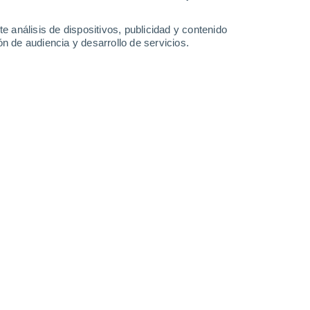
Lunes
10
e análisis de dispositivos, publicidad y contenido
n de audiencia y desarrollo de servicios.
en Cessapalombo
23°
Cielo despejado
02:00
Sensación T.
25°
22°
Nubes y claros
05:00
Sensación T.
24°
26°
Soleado
08:00
Sensación T.
27°
31°
Soleado
11:00
Sensación T.
31°
80%