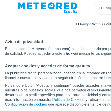
El tiempo
Noticias
Ví
Aviso de privacidad
El contenido de Meteored (tiempo.com) ha sido elaborado por pr
de calidad. Puedes acceder a este sitio web mediante las sigui
Aceptar cookies y acceder de forma gratuita
Inicio
Italia
Provincia de Macerata
Cessapalom
La publicidad digital personalizada, basada en la información r
financiar nuestra actividad para seguir ofreciéndote contenido c
El tiempo en Cessapa
Pulsando el botón "Aceptar y continuar", puedes acceder a la w
nuestras o de nuestros socios, que nos permiten el seguimiento
desarrollar un perfil específico para mostrarte publicidad y co
El Tiempo 1 - 7 días
Por horas
más información en nuestra
Política de Cookies
y retirar en cu
Configuración de cookies
que aparece disponible en el pie de n