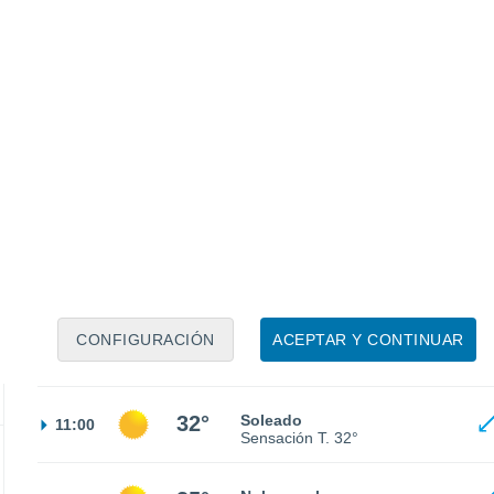
Sensación T.
25°
22°
Cielo despejado
02:00
Sensación T.
23°
22°
Cielo despejado
05:00
Sensación T.
22°
CONFIGURACIÓN
ACEPTAR Y CONTINUAR
26°
Soleado
08:00
Sensación T.
27°
32°
Soleado
11:00
Sensación T.
32°