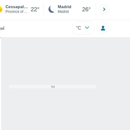
Cessapalombo
Madrid
Barcelona
22°
26°
Province of Macerata
Madrid
Barcelona
°C
uí