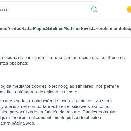
deos
Alertas
Radar
Mapas
Satélites
Modelos
Revista
Foro
El mundo
Esq
ofesionales para garantizar que la información que se ofrece es
entes opciones:
bo
Por horas
ecogida mediante cookies o tecnologías similares, nos permite
on altos estándares de calidad sin coste.
lombo por horas
eb aceptando la instalación de todas las cookies, ya sean
 y análisis del comportamiento en el sitio web, así como
ntenido personalizado en función del mismo. Puedes consultar
alquier momento el consentimiento pulsando el botón
uestra página web.