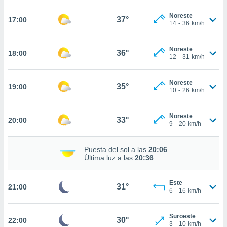
te
 de que
Noreste
37°
17:00
talarán
14
-
36
km/h
e sean
para
Noreste
a
36°
18:00
12
-
31
km/h
por el sitio
o se
cookies para
Noreste
35°
19:00
10
-
26
km/h
nto ni para
licidad o
Noreste
33°
20:00
9
-
20
km/h
ado, aunque
sualizar
general no
Puesta del sol a las
20:06
ada. Puedes
Última luz a las
20:36
 instalación
y acceder a
Este
io web a
31°
21:00
6
-
16
km/h
ste abono
 botón
.
Suroeste
30°
22:00
3
-
10
km/h