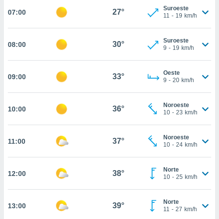
estra
Suroeste
27°
07:00
ara seguir
11
-
19
km/h
e contenido
stándares
ACEPTAR
sin coste.
Suroeste
30°
08:00
Y
9
-
19
km/h
CONTINUAR
 botón
continuar",
Oeste
der a la
33°
09:00
CONFIGURACIÓN
9
-
20
km/h
ndo la
 de todas
, ya sean
Noroeste
36°
10:00
de nuestros
10
-
23
km/h
 nos
Noroeste
 y análisis
37°
11:00
10
-
24
km/h
tamiento en
b, así como
un perfil
Norte
38°
12:00
para
10
-
25
km/h
ublicidad y
Norte
do en
39°
13:00
11
-
27
km/h
 mismo.