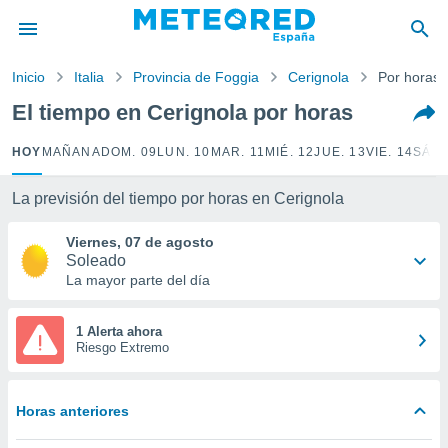
privacidad
o de
Inicio
Italia
Provincia de Foggia
Cerignola
Por horas
tiempo.com)
borado por
El tiempo en Cerignola por horas
es para
ue la
HOY
MAÑANA
DOM. 09
LUN. 10
MAR. 11
MIÉ. 12
JUE. 13
VIE. 14
SÁB.
 que se
e calidad.
eder a este
La previsión del tiempo por horas en Cerignola
ediante las
opciones:
Viernes, 07 de agosto
Soleado
ookies y
La mayor parte del día
e forma
1 Alerta ahora
d digital
Riesgo Extremo
ada, basada
mación
ediante
Horas anteriores
ecnologías
nos permite