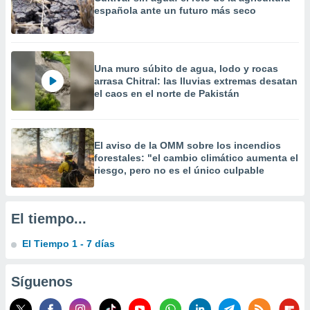
precisa e
española ante un futuro más seco
ión mediante
, publicidad
Una muro súbito de agua, lodo y rocas
dos,
arrasa Chitral: las lluvias extremas desatan
 publicidad
el caos en el norte de Pakistán
,
ón de
 desarrollo
s.
El aviso de la OMM sobre los incendios
forestales: "el cambio climático aumenta el
tros 1199
riesgo, pero no es el único culpable
ios
El tiempo...
El Tiempo 1 - 7 días
Síguenos