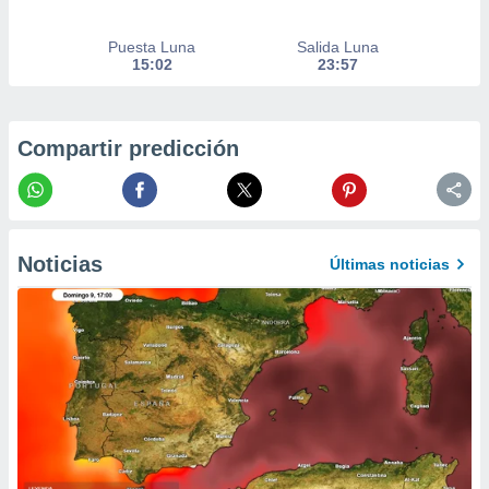
er momento
ic en
Puesta Luna
Salida Luna
o en
15:02
23:57
 Cookies
en
eb.
Compartir predicción
y
socios
el
to de
Noticias
Últimas noticias
la
 en un
 y/o acceder
 de datos
ara
 anuncios
ar perfiles
idad
a, utilizar
a