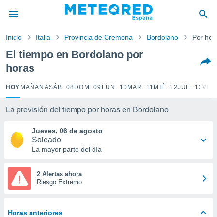
privacidad
o de
Inicio
Italia
Provincia de Cremona
Bordolano
Por hor
tiempo.com)
borado por
El tiempo en Bordolano por
es para
horas
ue la
 que se
e calidad.
HOY
MAÑANA
SÁB. 08
DOM. 09
LUN. 10
MAR. 11
MIÉ. 12
JUE. 13
VIE.
eder a este
ediante las
La previsión del tiempo por horas en Bordolano
opciones:
Jueves, 06 de agosto
ookies y
Soleado
e forma
La mayor parte del día
d digital
ada, basada
2 Alertas ahora
Riesgo Extremo
mación
ediante
ecnologías
nos permite
Horas anteriores