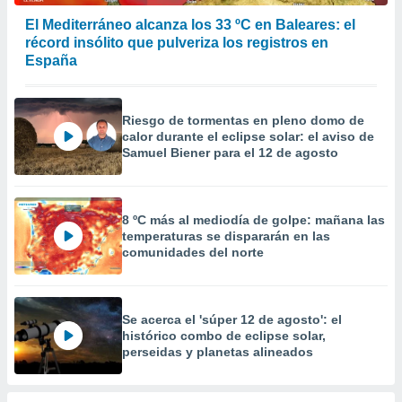
 la
El Mediterráneo alcanza los 33 ºC en Baleares: el
récord insólito que pulveriza los registros en
da, crear un
España
personalizar
o, uso de
a la
e contenido
Riesgo de tormentas en pleno domo de
do, medir el
calor durante el eclipse solar: el aviso de
 de la
Samuel Biener para el 12 de agosto
medir el
 del
 comprender
 través de
8 ºC más al mediodía de golpe: mañana las
s o a través
temperaturas se dispararán en las
nación de
comunidades del norte
edentes de
fuentes,
y mejora de
os, uso de
Se acerca el 'súper 12 de agosto': el
ados con el
histórico combo de eclipse solar,
perseidas y planetas alineados
 seleccionar
o.
calización