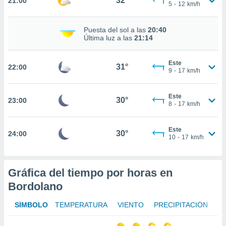
32°
21:00
te
5
-
12
km/h
 de que
talarán
Puesta del sol a las
20:40
e sean
Última luz a las
21:14
para
a
por el sitio
Este
31°
22:00
o se
9
-
17
km/h
cookies para
Este
nto ni para
30°
23:00
8
-
17
km/h
licidad o
ado, aunque
Este
30°
24:00
sualizar
10
-
17
km/h
general no
ada. Puedes
 instalación
Gráfica del tiempo por horas en
y acceder a
Bordolano
io web a
ste abono
 botón
SÍMBOLO
TEMPERATURA
VIENTO
PRECIPITACIÓN
.