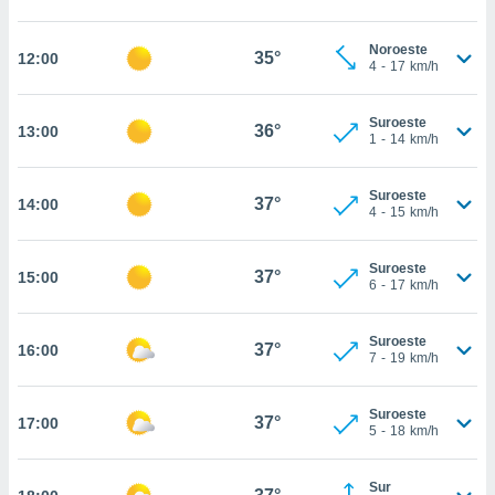
estra
ara seguir
e contenido
Noroeste
35°
12:00
4
-
17
km/h
stándares
ACEPTAR
sin coste.
Y
CONTINUAR
Suroeste
 botón
36°
13:00
1
-
14
km/h
continuar",
der a la
CONFIGURACIÓN
ndo la
Suroeste
37°
14:00
 de todas
4
-
15
km/h
, ya sean
de nuestros
Suroeste
 nos
37°
15:00
6
-
17
km/h
 y análisis
tamiento en
Suroeste
37°
16:00
b, así como
7
-
19
km/h
un perfil
para
Suroeste
ublicidad y
37°
17:00
5
-
18
km/h
do en
 mismo.
Sur