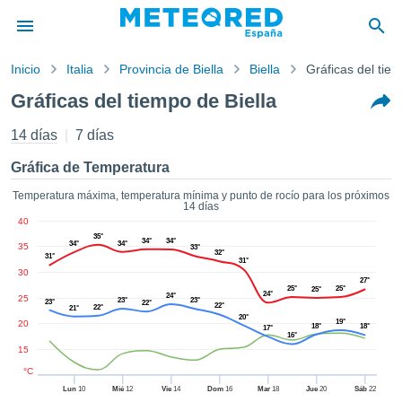
Inicio
Italia
Provincia de Biella
Biella
Gráficas del tie
privacidad
Gráficas del tiempo de Biella
enido de
tiempo.com)
14 días
7 días
aborado por
ales para
Gráfica de Temperatura
ar que la
ón que se
Temperatura máxima, temperatura mínima y punto de rocío para los próximos
14 días
de calidad.
40
eder a este
35°
34°
34°
ediante las
34°
34°
35
33°
32°
31°
 opciones:
31°
30
27°
25°
25°
25°
24°
cookies y
24°
25
23°
23°
23°
22°
22°
22°
21°
de forma
20°
19°
20
18°
18°
17°
uita
16°
15
dad digital
ada, basada
°C
formación
Lun
10
Mié
12
Vie
14
Dom
16
Mar
18
Jue
20
Sáb
22