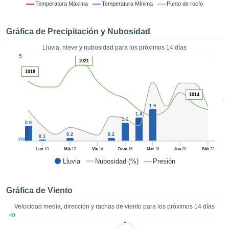
 mediante
Temperatura Máxima
Temperatura Mínima
Punto de rocío
tecnologías
nos permite
Gráfica de Precipitación y Nubosidad
r nuestra
para seguir
Lluvia, nieve y nubosidad para los próximos 14 días
e contenido
1
5
estándares
1021
ACEPTAR
 sin coste.
1018
Y
CONTINUAR
 el botón
1014
continuar",
5
ceder a la
1.9
CONFIGURACIÓN
1.4
tando la
1.1
0.9
n de todas
s, ya sean
0.2
0.2
0.1
l/m²
de nuestros
Lun
10
Mié
12
Vie
14
Dom
16
Mar
18
Jue
20
Sáb
22
 que nos
Lluvia
Nubosidad (%)
Presión
ten el
 y análisis
tamiento en
Gráfica de Viento
b, así como
r un perfil
Velocidad media, dirección y rachas de viento para los próximos 14 días
ico para
40
ublicidad y