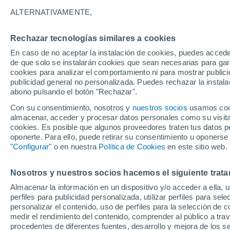
Gráfica del tiempo por horas en 
ALTERNATIVAMENTE,
SÍMBOLO
TEMPERATURA
Rechazar tecnologías similares a cookies
En caso de no aceptar la instalación de cookies, puedes acced
00
03
06
09
12
15
18
21
00
03
06
09
de que solo se instalarán cookies que sean necesarias para garan
cookies para analizar el comportamiento ni para mostrar publici
publicidad general no personalizada. Puedes rechazar la instala
abono pulsando el botón "Rechazar".
Con su consentimiento, nosotros y
nuestros socios
usamos cooki
almacenar, acceder y procesar datos personales como su visita e
cookies. Es posible que algunos proveedores traten tus datos pe
31°
25°
25°
oponerte. Para ello, puede retirar su consentimiento u oponerse
24°
24°
23°
"Configurar"
o en nuestra
Política de Cookies
en este sitio web.
22°
22°
21°
20°
20°
Nosotros y nuestros socios hacemos el siguiente trata
Almacenar la información en un dispositivo y/o acceder a ella, 
perfiles para publicidad personalizada, utilizar perfiles para sele
personalizar el contenido, uso de perfiles para la selección de c
medir el rendimiento del contenido, comprender al público a tra
0.4
0.2
procedentes de diferentes fuentes, desarrollo y mejora de los se