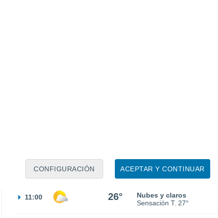
0.1 l/m²
Sensación T.
20°
30%
22°
Tormenta
02:00
1.2 l/m²
Sensación T.
22°
22°
Nubes y claros
05:00
Sensación T.
22°
30%
23°
Lluvia débil
08:00
0.1 l/m²
CONFIGURACIÓN
ACEPTAR Y CONTINUAR
Sensación T.
20°
26°
Nubes y claros
11:00
Sensación T.
27°