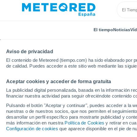
El tiempo
Noticias
Ví
Aviso de privacidad
El contenido de Meteored (tiempo.com) ha sido elaborado por pr
de calidad. Puedes acceder a este sitio web mediante las sigui
Aceptar cookies y acceder de forma gratuita
Inicio
Italia
Provincia de Como
Argegno
Por
La publicidad digital personalizada, basada en la información r
financiar nuestra actividad para seguir ofreciéndote contenido c
El tiempo en Argegno 
Pulsando el botón "Aceptar y continuar", puedes acceder a la w
nuestras o de nuestros socios, que nos permiten el seguimiento
desarrollar un perfil específico para mostrarte publicidad y co
El Tiempo 1 - 7 días
Por horas
más información en nuestra
Política de Cookies
y retirar en cu
Configuración de cookies
que aparece disponible en el pie de n