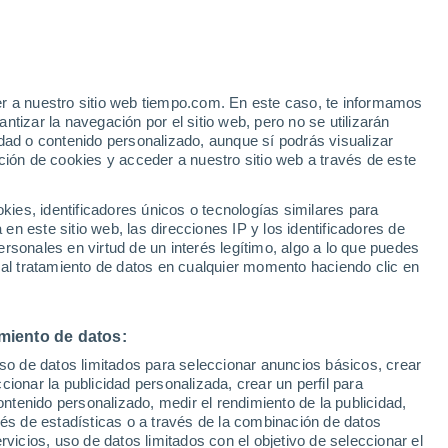
Argegno
VIENTO
PRECIPITACIÓN
er a nuestro sitio web tiempo.com. En este caso, te informamos
12
15
18
21
00
03
06
09
12
15
18
21
00
tizar la navegación por el sitio web, pero no se utilizarán
dad o contenido personalizado, aunque sí podrás visualizar
ción de cookies y acceder a nuestro sitio web a través de este
29°
es, identificadores únicos o tecnologías similares para
29°
27°
n este sitio web, las direcciones IP y los identificadores de
27°
26°
rsonales en virtud de un interés legítimo, algo a lo que puedes
26°
25°
24°
24°
 al tratamiento de datos en cualquier momento haciendo clic en
23°
23°
22°
22°
miento de datos:
uso de datos limitados para seleccionar anuncios básicos, crear
2.8
2.6
ccionar la publicidad personalizada, crear un perfil para
ontenido personalizado, medir el rendimiento de la publicidad,
1.2
1.1
vés de estadísticas o a través de la combinación de datos
0.2
rvicios, uso de datos limitados con el objetivo de seleccionar el
0.1
0.1