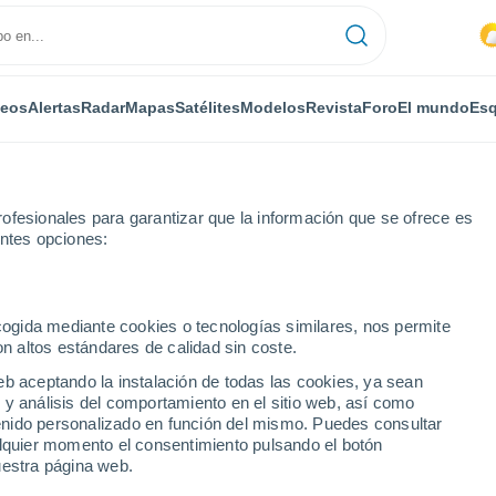
deos
Alertas
Radar
Mapas
Satélites
Modelos
Revista
Foro
El mundo
Esq
ofesionales para garantizar que la información que se ofrece es
entes opciones:
 horas
ecogida mediante cookies o tecnologías similares, nos permite
on altos estándares de calidad sin coste.
por horas
eb aceptando la instalación de todas las cookies, ya sean
 y análisis del comportamiento en el sitio web, así como
ntenido personalizado en función del mismo. Puedes consultar
alquier momento el consentimiento pulsando el botón
uestra página web.