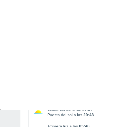
Puesta Luna
16:28
SÁBADO, 08 DE AGOSTO
1 Alerta pasado mañana
Riesgo Importante
De madrugada
Chubascos tormentosos con
cielo parcialmente nuboso
Salida del sol a las
06:14
Puesta del sol a las
20:43
Primera luz a las
05:40