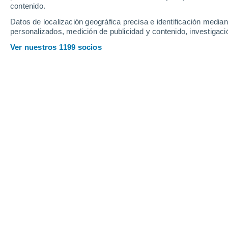
Jueves
6
Viernes
7
contenido.
Datos de localización geográfica precisa e identificación mediant
personalizados, medición de publicidad y contenido, investigació
Ver nuestros 1199 socios
La previsión del tiempo por horas 
JUEVES, 06 DE AGOSTO
2 Alertas ahora
Riesgo Extremo
Por la tarde
Lluvia débil con cielo
parcialmente nuboso
Salida del sol a las
06:12
Puesta del sol a las
20:46
Primera luz a las
05:38
Última luz a las
21:19