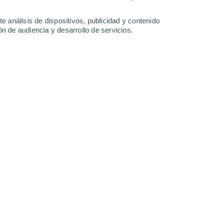
Sábado
8
e análisis de dispositivos, publicidad y contenido
n de audiencia y desarrollo de servicios.
en Argegno
25°
Cielo despejado
02:00
Sensación T.
26°
24°
Cielo despejado
05:00
Sensación T.
25°
26°
Nubes y claros
08:00
Sensación T.
28°
32°
Nubes y claros
11:00
Sensación T.
32°