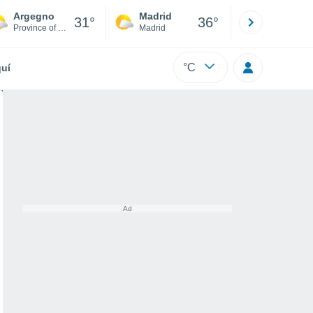
Argegno
Madrid
Barcelona
31°
36°
Province of Como
Madrid
Barcelona
°C
uí