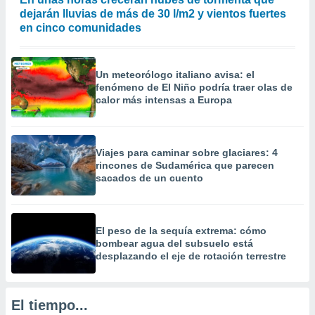
 la
dejarán lluvias de más de 30 l/m2 y vientos fuertes
en cinco comunidades
da, crear un
personalizar
o, uso de
Un meteorólogo italiano avisa: el
a la
fenómeno de El Niño podría traer olas de
e contenido
calor más intensas a Europa
do, medir el
 de la
medir el
 del
Viajes para caminar sobre glaciares: 4
 comprender
rincones de Sudamérica que parecen
 través de
sacados de un cuento
s o a través
nación de
edentes de
fuentes,
El peso de la sequía extrema: cómo
y mejora de
bombear agua del subsuelo está
os, uso de
desplazando el eje de rotación terrestre
ados con el
 seleccionar
o.
El tiempo...
calización