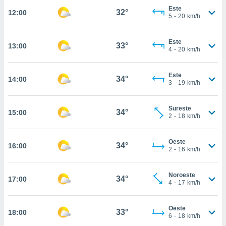
estra
Este
32°
12:00
ara seguir
5
-
20
km/h
e contenido
stándares
ACEPTAR
sin coste.
Este
33°
13:00
Y
4
-
20
km/h
CONTINUAR
 botón
continuar",
Este
der a la
34°
14:00
CONFIGURACIÓN
3
-
19
km/h
ndo la
 de todas
, ya sean
Sureste
34°
15:00
de nuestros
2
-
18
km/h
 nos
Oeste
 y análisis
34°
16:00
2
-
16
km/h
tamiento en
b, así como
un perfil
Noroeste
34°
17:00
para
4
-
17
km/h
ublicidad y
Oeste
do en
33°
18:00
6
-
18
km/h
 mismo.