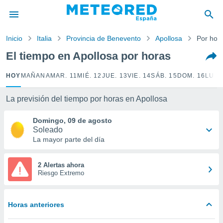
privacidad
o de
Inicio
Italia
Provincia de Benevento
Apollosa
Por hor
tiempo.com)
borado por
El tiempo en Apollosa por horas
es para
ue la
HOY
MAÑANA
MAR. 11
MIÉ. 12
JUE. 13
VIE. 14
SÁB. 15
DOM. 16
LUN.
 que se
e calidad.
eder a este
La previsión del tiempo por horas en Apollosa
ediante las
opciones:
Domingo, 09 de agosto
Soleado
ookies y
La mayor parte del día
e forma
2 Alertas ahora
d digital
Riesgo Extremo
ada, basada
mación
ediante
Horas anteriores
ecnologías
nos permite