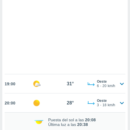
sultar más
 en nuestra
 Cookies
y
ualquier
ento
 botón
ación de
kies
 disponible
e nuestra
.
IVAMENTE,
Oeste
31°
19:00
6
-
20
km/h
as
 a cookies
Oeste
28°
20:00
 no aceptar
3
-
18
km/h
ón de
uedes
Puesta del sol a las
20:08
uestro sitio
Última luz a las
20:38
.com. En