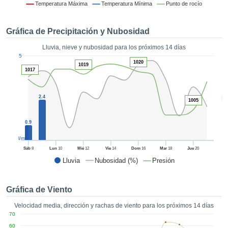
 mediante
Temperatura Máxima
Temperatura Mínima
Punto de rocío
tecnologías
nos permite
Gráfica de Precipitación y Nubosidad
r nuestra
para seguir
Lluvia, nieve y nubosidad para los próximos 14 días
e contenido
1
5
estándares
1020
ACEPTAR
1019
 sin coste.
1017
Y
CONTINUAR
 el botón
continuar",
2.4
5
1005
ceder a la
CONFIGURACIÓN
tando la
0.9
n de todas
s, ya sean
l/m²
de nuestros
Sáb
8
Lun
10
Mié
12
Vie
14
Dom
16
Mar
18
Jue
20
 que nos
Lluvia
Nubosidad (%)
Presión
ten el
 y análisis
tamiento en
Gráfica de Viento
b, así como
r un perfil
Velocidad media, dirección y rachas de viento para los próximos 14 días
ico para
70
ublicidad y
60