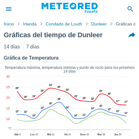
Inicio
Irlanda
Condado de Louth
Dunleer
Gráficas de
privacidad
Gráficas del tiempo de Dunleer
enido de
tiempo.com)
14 días
7 días
aborado por
ales para
Gráfica de Temperatura
ar que la
ón que se
Temperatura máxima, temperatura mínima y punto de rocío para los próximos
14 días
de calidad.
30
eder a este
ediante las
24°
25
24°
23°
 opciones:
22°
22°
22°
20°
19°
19°
19°
20
18°
18°
18°
17°
cookies y
17°
16°
15°
14°
de forma
14°
15
14°
13°
12°
12°
12°
11°
uita
11°
10°
10°
10
dad digital
ada, basada
°C
formación
Sáb
8
Lun
10
Mié
12
Vie
14
Dom
16
Mar
18
Jue
20