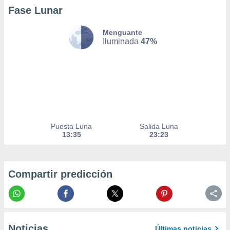
er momento
Fase Lunar
ic en
o en
Menguante
Iluminada
47%
 Cookies
en
eb.
y
socios
el
to de
Puesta Luna
Salida Luna
13:35
23:23
la
 en un
 y/o acceder
 de datos
Compartir predicción
ara
 anuncios
ar perfiles
idad
a, utilizar
a
Noticias
Últimas noticias