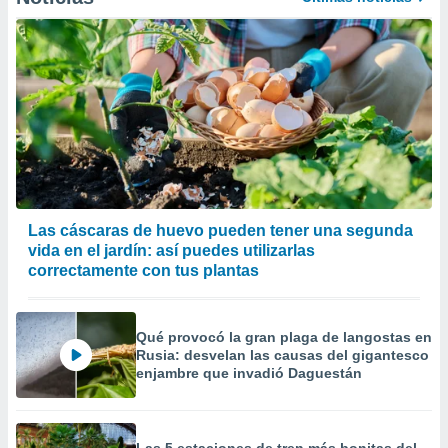
 la
da, crear un
personalizar
o, uso de
a la
e contenido
do, medir el
 de la
medir el
 del
 comprender
Las cáscaras de huevo pueden tener una segunda
 través de
vida en el jardín: así puedes utilizarlas
s o a través
correctamente con tus plantas
nación de
edentes de
fuentes,
y mejora de
Qué provocó la gran plaga de langostas en
os, uso de
Rusia: desvelan las causas del gigantesco
enjambre que invadió Daguestán
ados con el
 seleccionar
o.
calización