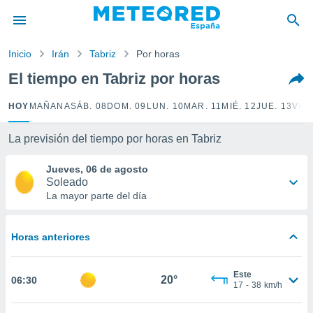
privacidad
o de
Inicio
Irán
Tabriz
Por horas
tiempo.com)
borado por
El tiempo en Tabriz por horas
es para
ue la
HOY
MAÑANA
SÁB. 08
DOM. 09
LUN. 10
MAR. 11
MIÉ. 12
JUE. 13
VIE.
 que se
e calidad.
eder a este
La previsión del tiempo por horas en Tabriz
ediante las
opciones:
Jueves, 06 de agosto
Soleado
ookies y
La mayor parte del día
e forma
Horas anteriores
d digital
ada, basada
mación
Este
ediante
20°
06:30
17
-
38
km/h
ecnologías
nos permite