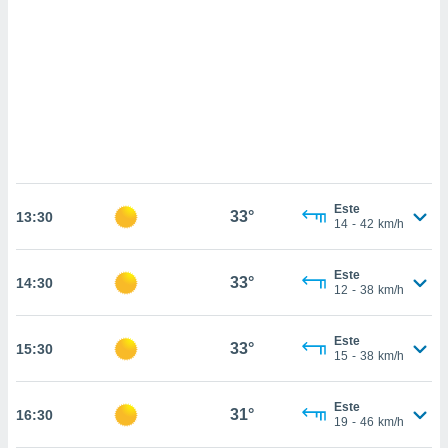
sultar más
 en nuestra
 Cookies
y
ualquier
ento
 botón
ación de
kies
 disponible
e nuestra
Este
33°
.
13:30
14
-
42
km/h
IVAMENTE,
Este
33°
14:30
12
-
38
km/h
as
 a cookies
Este
33°
15:30
15
-
38
km/h
 no aceptar
ón de
uedes
Este
31°
16:30
uestro sitio
19
-
46
km/h
.com. En