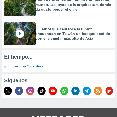
Las 5 estaciones de tren más bonitas del
precisa e
mundo: las joyas de la arquitectura donde
ión mediante
da gusto perder el viaje
, publicidad
dos,
"El árbol que casi toca la luna":
 publicidad
encuentran en Taiwán un bosque perdido
,
con el ejemplar más alto de Asia
ón de
 desarrollo
s.
El tiempo...
tros 1199
El Tiempo 1 - 7 días
ios
Síguenos