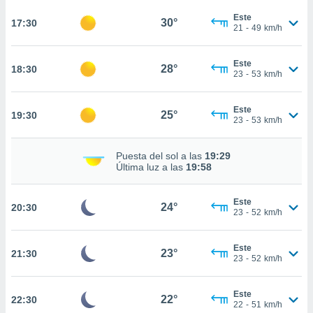
te
 de que
Este
30°
17:30
21
-
49
km/h
talarán
e sean
para
Este
28°
18:30
a
23
-
53
km/h
por el sitio
o se
Este
cookies para
25°
19:30
23
-
53
km/h
nto ni para
licidad o
Puesta del sol a las
19:29
Última luz a las
19:58
ado, aunque
sualizar
Este
general no
24°
20:30
23
-
52
km/h
ada. Puedes
 instalación
y acceder a
Este
23°
21:30
io web a
23
-
52
km/h
ste abono
 botón
Este
.
22°
22:30
22
-
51
km/h