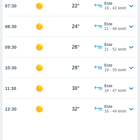
estra
Este
22°
07:30
ara seguir
18
-
42
km/h
e contenido
stándares
ACEPTAR
Este
sin coste.
24°
08:30
Y
21
-
48
km/h
CONTINUAR
 botón
continuar",
Este
26°
09:30
der a la
CONFIGURACIÓN
21
-
51
km/h
ndo la
 de todas
, ya sean
Este
28°
10:30
19
-
50
km/h
de nuestros
 nos
Este
30°
11:30
 y análisis
18
-
47
km/h
tamiento en
b, así como
un perfil
Este
32°
12:30
16
-
44
km/h
para
ublicidad y
do en
 mismo.