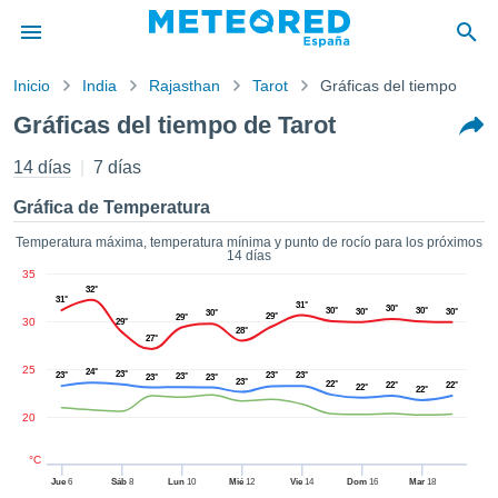
Inicio
India
Rajasthan
Tarot
Gráficas del tiempo
privacidad
Gráficas del tiempo de Tarot
enido de
tiempo.com)
14 días
7 días
aborado por
ales para
Gráfica de Temperatura
ar que la
ón que se
Temperatura máxima, temperatura mínima y punto de rocío para los próximos
14 días
de calidad.
35
eder a este
32°
31°
ediante las
31°
30°
30°
30°
30°
30°
30°
29°
29°
30
 opciones:
29°
28°
27°
cookies y
25
24°
23°
23°
23°
23°
23°
23°
23°
23°
22°
22°
22°
de forma
22°
22°
uita
20
dad digital
ada, basada
°C
formación
Jue
6
Sáb
8
Lun
10
Mié
12
Vie
14
Dom
16
Mar
18