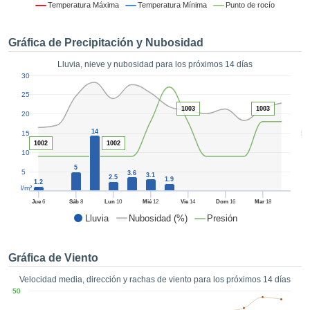
 mediante
Temperatura Máxima
Temperatura Mínima
Punto de rocío
tecnologías
nos permite
Gráfica de Precipitación y Nubosidad
r nuestra
para seguir
Lluvia, nieve y nubosidad para los próximos 14 días
e contenido
1
30
estándares
ACEPTAR
 sin coste.
25
Y
1003
1003
20
CONTINUAR
 el botón
continuar",
14
5
15
ceder a la
1002
1002
CONFIGURACIÓN
10
tando la
5
n de todas
5
3.6
3.1
2.5
1.9
s, ya sean
1.2
l/m²
de nuestros
Jue
6
Sáb
8
Lun
10
Mié
12
Vie
14
Dom
16
Mar
18
 que nos
Lluvia
Nubosidad (%)
Presión
ten el
 y análisis
tamiento en
Gráfica de Viento
b, así como
r un perfil
Velocidad media, dirección y rachas de viento para los próximos 14 días
ico para
50
ublicidad y