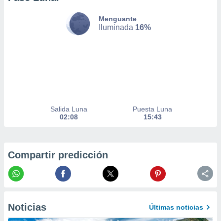
nto,
Menguante
Iluminada
16%
cios
kies,
ores únicos
as similares
nar,
rocesar
onales como
 este sitio
recciones IP
Salida Luna
Puesta Luna
ficadores de
02:08
15:43
 posible
s
 traten tus
nales en
Compartir predicción
 interés
go a lo que
nerte. Para
retirar su
ento u
Noticias
Últimas noticias
 de datos