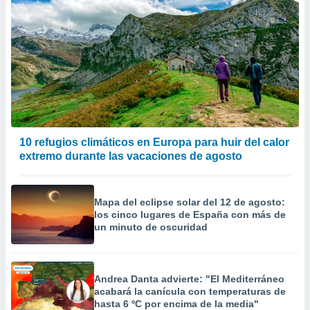
er momento
ic en
o en
 Cookies
en
eb.
y
socios
el
10 refugios climáticos en Europa para huir del calor
to de
extremo durante las vacaciones de agosto
la
 en un
Mapa del eclipse solar del 12 de agosto:
 y/o acceder
los cinco lugares de España con más de
 de datos
un minuto de oscuridad
ara
 anuncios
ar perfiles
Andrea Danta advierte: "El Mediterráneo
idad
acabará la canícula con temperaturas de
a, utilizar
hasta 6 ºC por encima de la media"
a