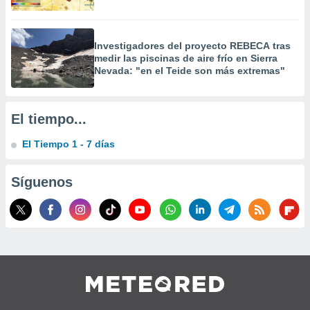
 la
da, crear un
Investigadores del proyecto REBECA tras
personalizar
medir las piscinas de aire frío en Sierra
o, uso de
Nevada: "en el Teide son más extremas"
a la
e contenido
do, medir el
 de la
El tiempo...
medir el
 del
El Tiempo 1 - 7 días
 comprender
 través de
s o a través
Síguenos
nación de
edentes de
fuentes,
y mejora de
os, uso de
ados con el
 seleccionar
o.
calización