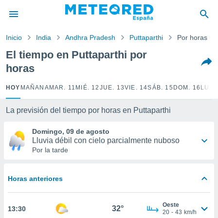
privacidad
o de
Inicio
India
Andhra Pradesh
Puttaparthi
Por horas
tiempo.com)
borado por
El tiempo en Puttaparthi por
es para
horas
ue la
 que se
e calidad.
HOY
MAÑANA
MAR. 11
MIÉ. 12
JUE. 13
VIE. 14
SÁB. 15
DOM. 16
LUN.
eder a este
ediante las
La previsión del tiempo por horas en Puttaparthi
opciones:
Domingo, 09 de agosto
ookies y
Lluvia débil con cielo parcialmente nuboso
e forma
Por la tarde
d digital
ada, basada
Horas anteriores
mación
ediante
ecnologías
Oeste
32°
13:30
nos permite
20
-
43
km/h