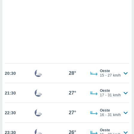
sultar más
 en nuestra
 Cookies
y
ualquier
ento
 botón
ación de
kies
 disponible
e nuestra
.
Oeste
28°
20:30
15
-
27
km/h
IVAMENTE,
Oeste
27°
21:30
as
17
-
31
km/h
 a cookies
 no aceptar
Oeste
27°
22:30
ón de
16
-
31
km/h
uedes
uestro sitio
.com. En
Oeste
26°
23:30