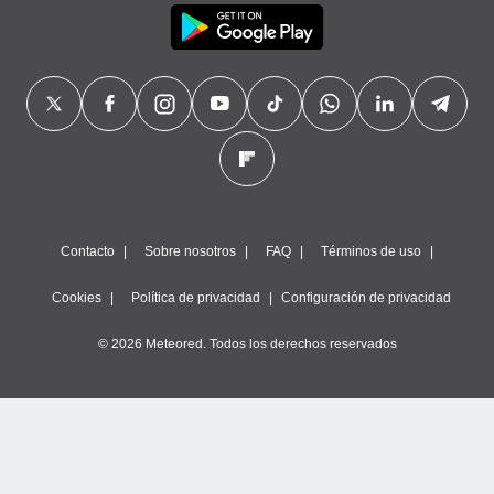
precisa e
ión mediante
, publicidad
dos,
 publicidad
,
ón de
 desarrollo
s.
Contacto
Sobre nosotros
FAQ
Términos de uso
tros 1199
ios
Cookies
Política de privacidad
Configuración de privacidad
© 2026 Meteored. Todos los derechos reservados