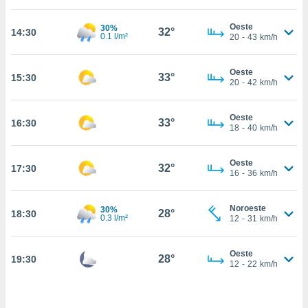
estra
ara seguir
Oeste
30%
e contenido
32°
14:30
0.1 l/m²
20
-
43
km/h
stándares
ACEPTAR
sin coste.
Y
Oeste
CONTINUAR
33°
15:30
 botón
20
-
42
km/h
continuar",
der a la
CONFIGURACIÓN
ndo la
Oeste
33°
16:30
18
-
40
km/h
 de todas
, ya sean
de nuestros
Oeste
32°
17:30
 nos
16
-
36
km/h
 y análisis
tamiento en
Noroeste
30%
28°
18:30
0.3 l/m²
12
-
31
km/h
b, así como
un perfil
para
Oeste
28°
19:30
ublicidad y
12
-
22
km/h
do en
 mismo.