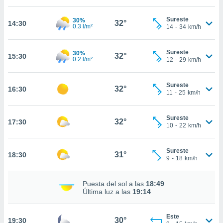
estra
ara seguir
Sureste
30%
e contenido
32°
14:30
0.3 l/m²
14
-
34
km/h
stándares
ACEPTAR
sin coste.
Y
Sureste
30%
CONTINUAR
32°
15:30
 botón
0.2 l/m²
12
-
29
km/h
continuar",
der a la
CONFIGURACIÓN
ndo la
Sureste
32°
16:30
11
-
25
km/h
 de todas
, ya sean
de nuestros
Sureste
32°
17:30
 nos
10
-
22
km/h
 y análisis
tamiento en
Sureste
31°
18:30
9
-
18
km/h
b, así como
un perfil
para
Puesta del sol a las
18:49
ublicidad y
Última luz a las
19:14
do en
Este
 mismo.
30°
19:30