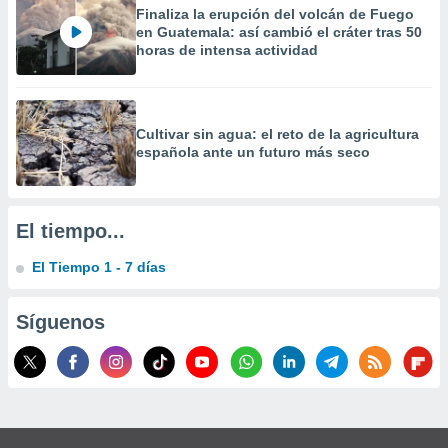
 la
Finaliza la erupción del volcán de Fuego
en Guatemala: así cambió el cráter tras 50
horas de intensa actividad
da, crear un
personalizar
o, uso de
a la
e contenido
Cultivar sin agua: el reto de la agricultura
do, medir el
española ante un futuro más seco
 de la
medir el
 del
 comprender
El tiempo...
 través de
s o a través
El Tiempo 1 - 7 días
nación de
edentes de
fuentes,
Síguenos
y mejora de
os, uso de
ados con el
 seleccionar
o.
calización