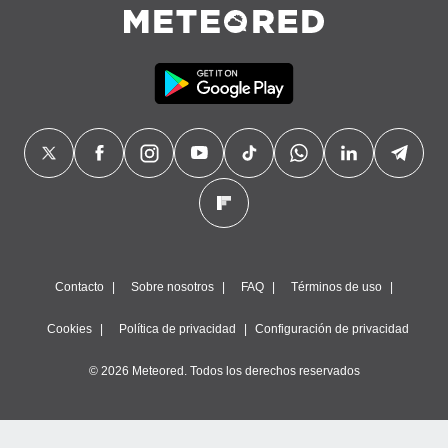
precisa e
ión mediante
, publicidad
dos,
 publicidad
,
ón de
 desarrollo
s.
tros 1199
ios
Contacto
Sobre nosotros
FAQ
Términos de uso
Cookies
Política de privacidad
Configuración de privacidad
© 2026 Meteored. Todos los derechos reservados