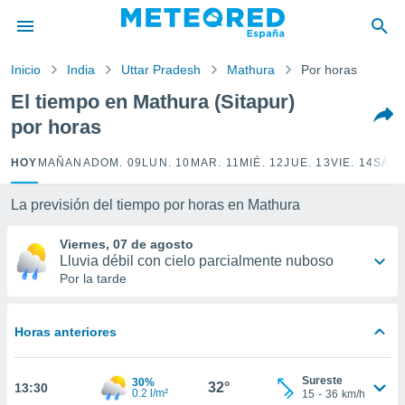
privacidad
o de
Inicio
India
Uttar Pradesh
Mathura
Por horas
tiempo.com)
borado por
El tiempo en Mathura (Sitapur)
es para
por horas
ue la
 que se
e calidad.
HOY
MAÑANA
DOM. 09
LUN. 10
MAR. 11
MIÉ. 12
JUE. 13
VIE. 14
SÁB.
eder a este
ediante las
La previsión del tiempo por horas en Mathura
opciones:
Viernes, 07 de agosto
ookies y
Lluvia débil con cielo parcialmente nuboso
e forma
Por la tarde
d digital
ada, basada
Horas anteriores
mación
ediante
ecnologías
Sureste
30%
32°
13:30
nos permite
0.2 l/m²
15
-
36
km/h