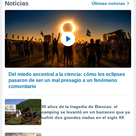
Noticias
Últimas noticias
er momento
ic en
o en
 Cookies
en
eb.
y
socios
el
to de
Del miedo ancestral a la ciencia: cómo los eclipses
pasaron de ser un mal presagio a un fenómeno
la
comunitario
 en un
 y/o acceder
 de datos
ara
30 años de la tragedia de Biescas: el
 anuncios
camping se levantó en un barranco que ya
ar perfiles
sufrió dos grandes riadas en el siglo XX
idad
a, utilizar
a