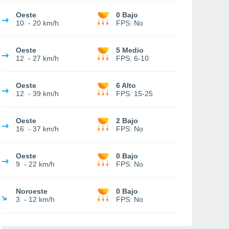
Oeste
0 Bajo
10
-
20 km/h
FPS:
No
Oeste
5 Medio
12
-
27 km/h
FPS:
6-10
Oeste
6 Alto
12
-
39 km/h
FPS:
15-25
Oeste
2 Bajo
16
-
37 km/h
FPS:
No
Oeste
0 Bajo
9
-
22 km/h
FPS:
No
Noroeste
0 Bajo
3
-
12 km/h
FPS:
No