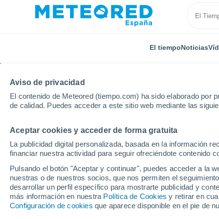
El tiempo
Noticias
Ví
Aviso de privacidad
El contenido de Meteored (tiempo.com) ha sido elaborado por pr
de calidad. Puedes acceder a este sitio web mediante las sigui
Aceptar cookies y acceder de forma gratuita
Inicio
India
Estado de Goa
Margao
Por hor
La publicidad digital personalizada, basada en la información r
financiar nuestra actividad para seguir ofreciéndote contenido c
El tiempo en Margao p
Pulsando el botón "Aceptar y continuar", puedes acceder a la w
nuestras o de nuestros socios, que nos permiten el seguimiento
desarrollar un perfil específico para mostrarte publicidad y co
El Tiempo 1 - 7 días
Por horas
más información en nuestra
Política de Cookies
y retirar en cu
Configuración de cookies
que aparece disponible en el pie de n