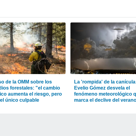
iso de la OMM sobre los
La 'rompida' de la canícula
ios forestales: "el cambio
Evelio Gómez desvela el
ico aumenta el riesgo, pero
fenómeno meteorológico 
el único culpable
marca el declive del veran