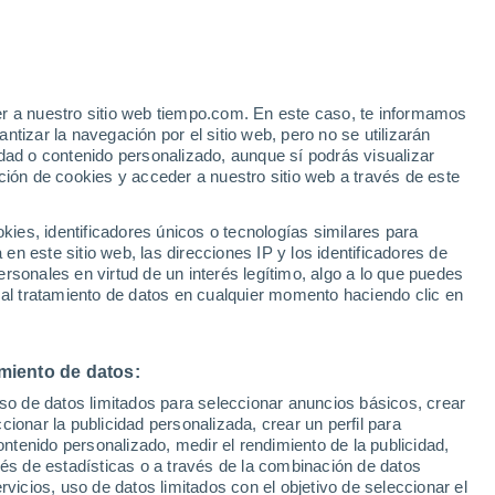
Margao
VIENTO
PRECIPITACIÓN
er a nuestro sitio web tiempo.com. En este caso, te informamos
12
15
18
21
00
03
06
09
12
15
18
21
00
tizar la navegación por el sitio web, pero no se utilizarán
dad o contenido personalizado, aunque sí podrás visualizar
ción de cookies y acceder a nuestro sitio web a través de este
es, identificadores únicos o tecnologías similares para
n este sitio web, las direcciones IP y los identificadores de
28°
28°
rsonales en virtud de un interés legítimo, algo a lo que puedes
27°
7°
27°
 al tratamiento de datos en cualquier momento haciendo clic en
26°
25°
25°
24°
24°
24°
24°
24°
miento de datos:
4.3
uso de datos limitados para seleccionar anuncios básicos, crear
ccionar la publicidad personalizada, crear un perfil para
3
2.6
2.2
ontenido personalizado, medir el rendimiento de la publicidad,
2.1
2
1.9
1.9
1.7
1.6
1.4
1.3
vés de estadísticas o a través de la combinación de datos
0.6
rvicios, uso de datos limitados con el objetivo de seleccionar el