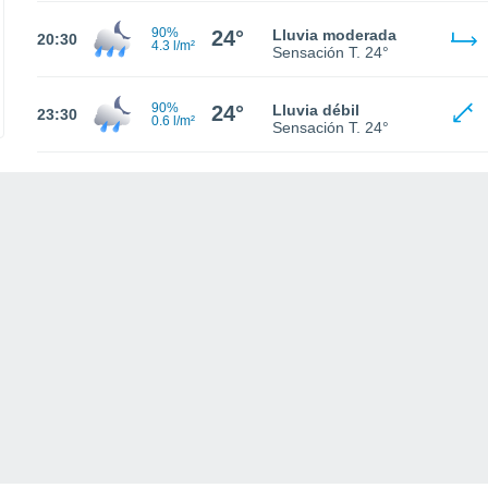
90%
24°
Lluvia moderada
20:30
4.3 l/m²
Sensación T.
24°
90%
24°
Lluvia débil
23:30
0.6 l/m²
Sensación T.
24°