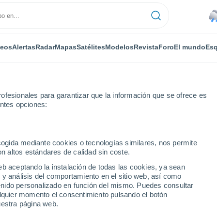
deos
Alertas
Radar
Mapas
Satélites
Modelos
Revista
Foro
El mundo
Esq
ofesionales para garantizar que la información que se ofrece es
entes opciones:
as
ecogida mediante cookies o tecnologías similares, nos permite
on altos estándares de calidad sin coste.
or horas
eb aceptando la instalación de todas las cookies, ya sean
 y análisis del comportamiento en el sitio web, así como
ntenido personalizado en función del mismo. Puedes consultar
alquier momento el consentimiento pulsando el botón
uestra página web.