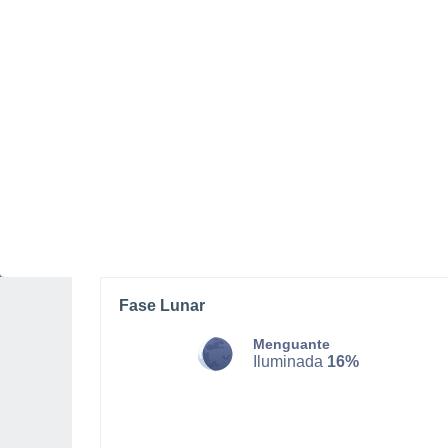
DOMINGO, 09 DE AGOSTO
Lluvia moderada con cielo
parcialmente nuboso
Salida del sol a las
06:18
Puesta del sol a las
19:00
Primera luz a las
05:55
Última luz a las
19:23
Fase Lunar
Menguante
Iluminada
16%