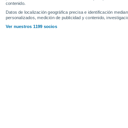
Viernes
7
Sábado
8
contenido.
Datos de localización geográfica precisa e identificación mediant
personalizados, medición de publicidad y contenido, investigació
Ver nuestros 1199 socios
La previsión del tiempo por horas 
VIERNES, 07 DE AGOSTO
De madrugada
Lluvia de barro con cielo
parcialmente nuboso
Salida del sol a las
06:17
Puesta del sol a las
19:01
Primera luz a las
05:55
Última luz a las
19:24
Fase Lunar