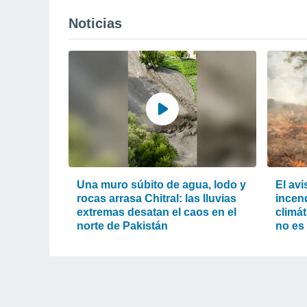
Noticias
Una muro súbito de agua, lodo y
El av
rocas arrasa Chitral: las lluvias
incend
extremas desatan el caos en el
climát
norte de Pakistán
no es 