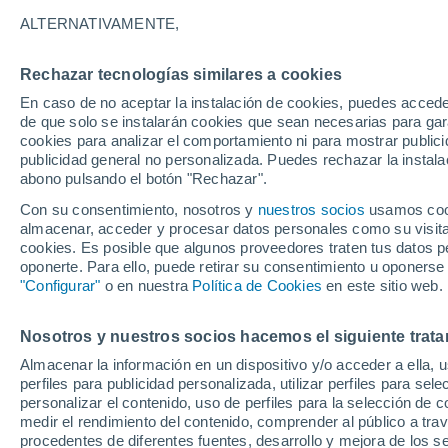
Gráfica del tiempo por horas en 
ALTERNATIVAMENTE,
SÍMBOLO
TEMPERATURA
Rechazar tecnologías similares a cookies
En caso de no aceptar la instalación de cookies, puedes acced
00
03
06
09
12
15
18
21
00
03
06
09
de que solo se instalarán cookies que sean necesarias para garan
cookies para analizar el comportamiento ni para mostrar publici
publicidad general no personalizada. Puedes rechazar la instala
abono pulsando el botón "Rechazar".
Con su consentimiento, nosotros y
nuestros socios
usamos cooki
almacenar, acceder y procesar datos personales como su visita e
cookies. Es posible que algunos proveedores traten tus datos pe
27°
2
27°
oponerte. Para ello, puede retirar su consentimiento u oponerse
26°
25°
"Configurar"
o en nuestra
Política de Cookies
en este sitio web.
25°
25°
25°
25°
25°
25°
24°
Nosotros y nuestros socios hacemos el siguiente trata
4.3
Almacenar la información en un dispositivo y/o acceder a ella, 
3.3
3.2
perfiles para publicidad personalizada, utilizar perfiles para sele
3.1
2.9
2.8
2.7
2.6
2.4
2.4
personalizar el contenido, uso de perfiles para la selección de c
1.7
medir el rendimiento del contenido, comprender al público a tra
procedentes de diferentes fuentes, desarrollo y mejora de los se