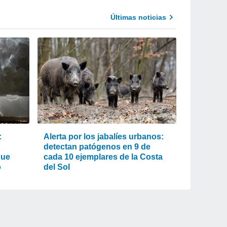
Últimas noticias
:
Alerta por los jabalíes urbanos:
detectan patógenos en 9 de
que
cada 10 ejemplares de la Costa
o
del Sol