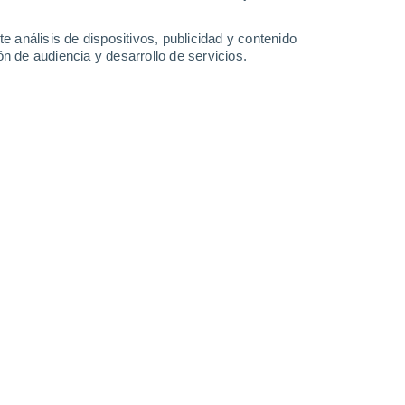
Domingo
9
e análisis de dispositivos, publicidad y contenido
n de audiencia y desarrollo de servicios.
en Margao
90%
25°
Lluvia de barro
01:30
4.3 l/m²
Sensación T.
24°
90%
24°
Lluvia débil
04:30
3.2 l/m²
Sensación T.
24°
90%
25°
Lluvia débil
07:30
2.8 l/m²
Sensación T.
26°
90%
26°
Lluvia débil
10:30
3.3 l/m²
Sensación T.
29°
90%