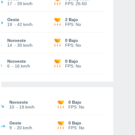
17
-
39 km/h
FPS:
25-50
Oeste
2 Bajo
19
-
42 km/h
FPS:
No
Noroeste
0 Bajo
14
-
30 km/h
FPS:
No
Noroeste
0 Bajo
6
-
16 km/h
FPS:
No
Noroeste
0 Bajo
10
-
19 km/h
FPS:
No
Oeste
0 Bajo
9
-
20 km/h
FPS:
No