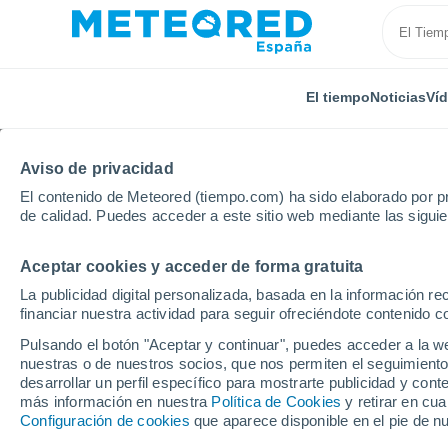
El tiempo
Noticias
Ví
Aviso de privacidad
El contenido de Meteored (tiempo.com) ha sido elaborado por pr
de calidad. Puedes acceder a este sitio web mediante las sigui
Aceptar cookies y acceder de forma gratuita
Inicio
India
Uttar Pradesh
Madarwas
Por ho
La publicidad digital personalizada, basada en la información r
financiar nuestra actividad para seguir ofreciéndote contenido c
El tiempo en Madarwa
Pulsando el botón "Aceptar y continuar", puedes acceder a la w
nuestras o de nuestros socios, que nos permiten el seguimiento
desarrollar un perfil específico para mostrarte publicidad y co
El Tiempo 1 - 7 días
Por horas
más información en nuestra
Política de Cookies
y retirar en cu
Configuración de cookies
que aparece disponible en el pie de n