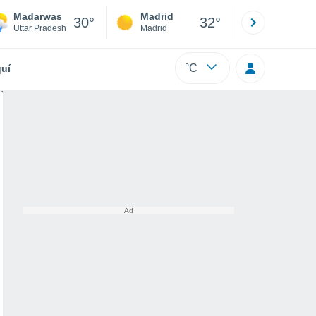
Madarwas
Madrid
Barcelona
30°
32°
Uttar Pradesh
Madrid
Barcelona
°C
uí