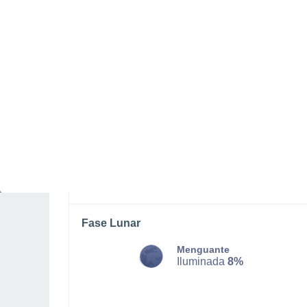
LUNES, 10 DE AGOSTO
Por la tarde
Chubascos tormentosos con
cielo parcialmente nuboso
Salida del sol a las
05:44
Puesta del sol a las
18:53
Primera luz a las
05:20
Última luz a las
19:17
Fase Lunar
Menguante
Iluminada
8%