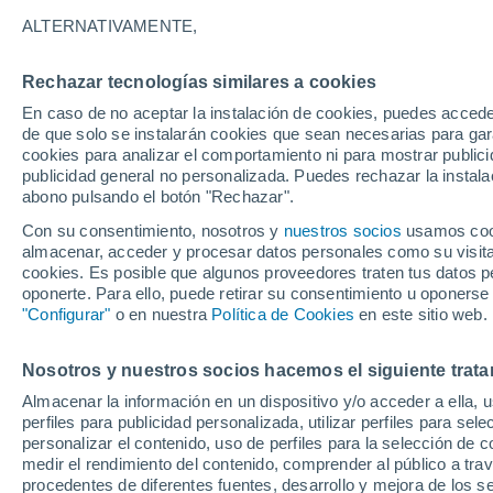
Gráfica del tiempo por horas en
ALTERNATIVAMENTE,
SÍMBOLO
TEMPERATURA
Rechazar tecnologías similares a cookies
En caso de no aceptar la instalación de cookies, puedes acced
00
03
06
09
12
15
18
21
00
03
06
09
de que solo se instalarán cookies que sean necesarias para garan
cookies para analizar el comportamiento ni para mostrar publici
publicidad general no personalizada. Puedes rechazar la instala
abono pulsando el botón "Rechazar".
Con su consentimiento, nosotros y
nuestros socios
usamos cooki
almacenar, acceder y procesar datos personales como su visita e
cookies. Es posible que algunos proveedores traten tus datos pe
oponerte. Para ello, puede retirar su consentimiento u oponerse
31°
30°
30°
"Configurar"
o en nuestra
Política de Cookies
en este sitio web.
28°
28°
Nosotros y nuestros socios hacemos el siguiente trata
27°
27°
26°
26°
26°
26°
Almacenar la información en un dispositivo y/o acceder a ella, 
perfiles para publicidad personalizada, utilizar perfiles para sele
personalizar el contenido, uso de perfiles para la selección de c
medir el rendimiento del contenido, comprender al público a tra
3.2
1.9
1.8
1.4
1.4
procedentes de diferentes fuentes, desarrollo y mejora de los se
0.4
0.2
0.3
0.1