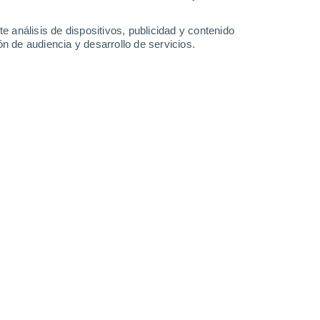
e análisis de dispositivos, publicidad y contenido
n de audiencia y desarrollo de servicios.
en Madarwas
40%
26°
Lluvia débil
01:30
0.8 l/m²
Sensación T.
28°
50%
26°
Lluvia débil
04:30
1.8 l/m²
Sensación T.
27°
80%
27°
Tormenta
07:30
1.9 l/m²
Sensación T.
30°
40%
30°
Lluvia débil
10:30
0.2 l/m²
Sensación T.
38°
60%