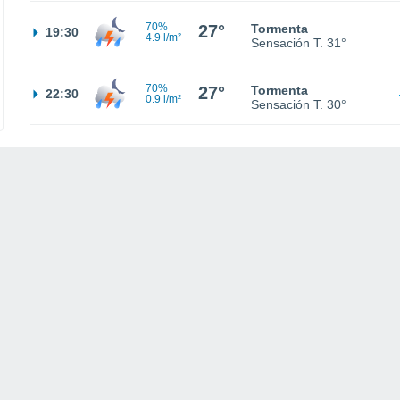
70%
27°
Tormenta
19:30
4.9 l/m²
Sensación T.
31°
70%
27°
Tormenta
22:30
0.9 l/m²
Sensación T.
30°