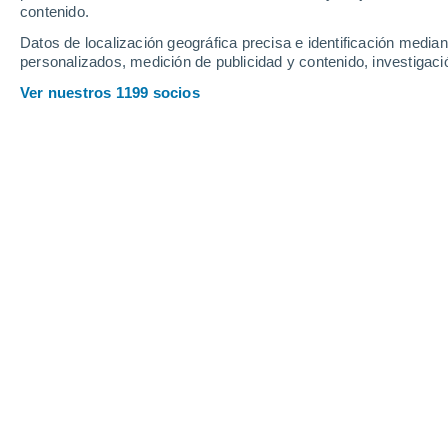
Sábado
8
Domingo
9
contenido.
Datos de localización geográfica precisa e identificación mediant
personalizados, medición de publicidad y contenido, investigació
Ver nuestros 1199 socios
La previsión del tiempo por horas 
SÁBADO, 08 DE AGOSTO
Por la tarde
Chubascos tormentosos con
cielo parcialmente nuboso
Salida del sol a las
05:43
Puesta del sol a las
18:54
Primera luz a las
05:19
Última luz a las
19:18
Fase Lunar