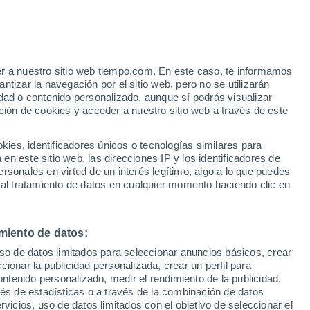
 Madarwas
VIENTO
PRECIPITACIÓN
er a nuestro sitio web tiempo.com. En este caso, te informamos
12
15
18
21
00
03
06
09
12
15
18
21
tizar la navegación por el sitio web, pero no se utilizarán
dad o contenido personalizado, aunque sí podrás visualizar
ción de cookies y acceder a nuestro sitio web a través de este
es, identificadores únicos o tecnologías similares para
n este sitio web, las direcciones IP y los identificadores de
33°
rsonales en virtud de un interés legítimo, algo a lo que puedes
32°
32°
 al tratamiento de datos en cualquier momento haciendo clic en
30°
30°
29°
27°
27°
miento de datos:
27°
26°
26°
26°
26°
uso de datos limitados para seleccionar anuncios básicos, crear
ccionar la publicidad personalizada, crear un perfil para
13
ontenido personalizado, medir el rendimiento de la publicidad,
vés de estadísticas o a través de la combinación de datos
4.9
2.3
1.7
1.4
0.9
rvicios, uso de datos limitados con el objetivo de seleccionar el
0.6
0.7
0.5
0.5
0.5