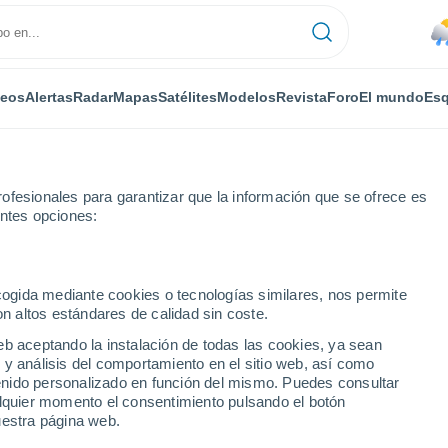
deos
Alertas
Radar
Mapas
Satélites
Modelos
Revista
Foro
El mundo
Esq
ofesionales para garantizar que la información que se ofrece es
entes opciones:
ras
ecogida mediante cookies o tecnologías similares, nos permite
on altos estándares de calidad sin coste.
s por horas
eb aceptando la instalación de todas las cookies, ya sean
 y análisis del comportamiento en el sitio web, así como
ntenido personalizado en función del mismo. Puedes consultar
alquier momento el consentimiento pulsando el botón
uestra página web.