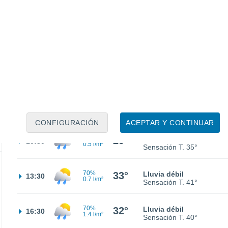
60%
26°
Lluvia débil
01:30
0.9 l/m²
Sensación T.
28°
26°
Cubierto
04:30
Sensación T.
27°
30%
26°
Lluvia débil
07:30
0.6 l/m²
Sensación T.
29°
CONFIGURACIÓN
ACEPTAR Y CONTINUAR
60%
29°
Lluvia débil
10:30
0.5 l/m²
Sensación T.
35°
70%
33°
Lluvia débil
13:30
0.7 l/m²
Sensación T.
41°
70%
32°
Lluvia débil
16:30
1.4 l/m²
Sensación T.
40°