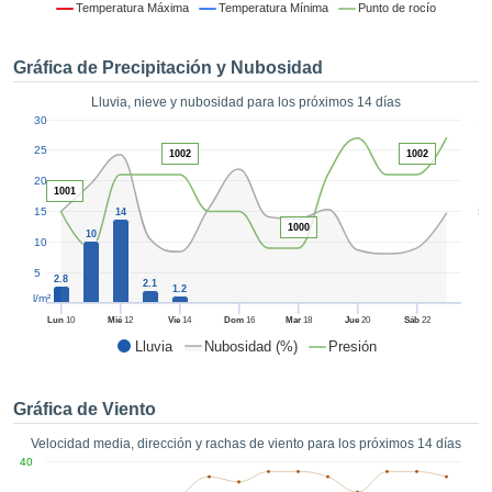
 mediante
Temperatura Máxima
Temperatura Mínima
Punto de rocío
tecnologías
nos permite
Gráfica de Precipitación y Nubosidad
r nuestra
para seguir
Lluvia, nieve y nubosidad para los próximos 14 días
e contenido
1
30
estándares
ACEPTAR
 sin coste.
25
1002
1002
Y
20
CONTINUAR
 el botón
1001
continuar",
5
15
14
ceder a la
1000
CONFIGURACIÓN
10
10
tando la
n de todas
5
2.8
2.1
s, ya sean
1.2
l/m²
de nuestros
Lun
10
Mié
12
Vie
14
Dom
16
Mar
18
Jue
20
Sáb
22
 que nos
Lluvia
Nubosidad (%)
Presión
ten el
 y análisis
tamiento en
Gráfica de Viento
b, así como
r un perfil
Velocidad media, dirección y rachas de viento para los próximos 14 días
ico para
40
ublicidad y