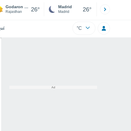
Godaron Ki Dhani
Madrid
Barcelona
26°
26°
Rajasthan
Madrid
Barcelona
°C
uí