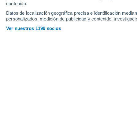
Jueves
6
Viernes
7
contenido.
Datos de localización geográfica precisa e identificación mediant
personalizados, medición de publicidad y contenido, investigació
Ver nuestros 1199 socios
La previsión del tiempo por horas 
JUEVES, 06 DE AGOSTO
La mayor parte del día
Calima con cielo despejado
Salida del sol a las
06:13
Puesta del sol a las
19:25
Primera luz a las
05:48
Última luz a las
19:49
Fase Lunar