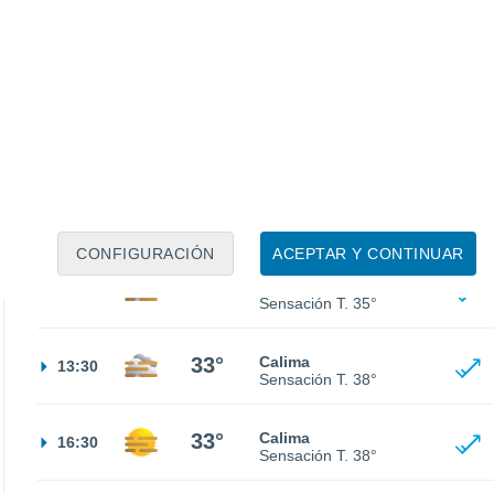
28°
Calima
01:30
Sensación T.
32°
26°
Calima
04:30
Sensación T.
28°
27°
Calima
07:30
Sensación T.
29°
CONFIGURACIÓN
ACEPTAR Y CONTINUAR
30°
Calima
10:30
Sensación T.
35°
33°
Calima
13:30
Sensación T.
38°
33°
Calima
16:30
Sensación T.
38°