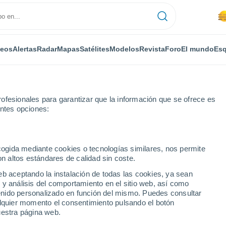
deos
Alertas
Radar
Mapas
Satélites
Modelos
Revista
Foro
El mundo
Esq
ofesionales para garantizar que la información que se ofrece es
entes opciones:
r horas
ecogida mediante cookies o tecnologías similares, nos permite
on altos estándares de calidad sin coste.
Ki Dhani por horas
eb aceptando la instalación de todas las cookies, ya sean
 y análisis del comportamiento en el sitio web, así como
ntenido personalizado en función del mismo. Puedes consultar
alquier momento el consentimiento pulsando el botón
uestra página web.