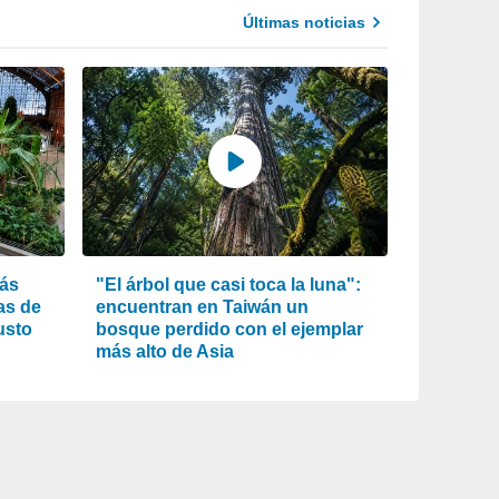
Últimas noticias
más
"El árbol que casi toca la luna":
as de
encuentran en Taiwán un
usto
bosque perdido con el ejemplar
más alto de Asia