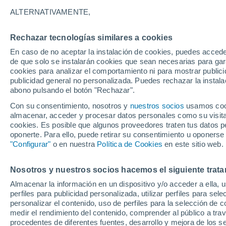
Gráfica del tiempo por horas en 
ALTERNATIVAMENTE,
SÍMBOLO
TEMPERATURA
Rechazar tecnologías similares a cookies
En caso de no aceptar la instalación de cookies, puedes acced
00
03
06
09
12
15
18
21
00
03
06
09
de que solo se instalarán cookies que sean necesarias para garan
cookies para analizar el comportamiento ni para mostrar publici
publicidad general no personalizada. Puedes rechazar la instala
abono pulsando el botón "Rechazar".
Con su consentimiento, nosotros y
nuestros socios
usamos cooki
34°
almacenar, acceder y procesar datos personales como su visita e
33°
cookies. Es posible que algunos proveedores traten tus datos pe
32°
oponerte. Para ello, puede retirar su consentimiento u oponerse
30°
"Configurar"
o en nuestra
Política de Cookies
en este sitio web.
30°
28°
28°
Nosotros y nuestros socios hacemos el siguiente trata
26°
26°
26°
26°
Almacenar la información en un dispositivo y/o acceder a ella, 
perfiles para publicidad personalizada, utilizar perfiles para sele
personalizar el contenido, uso de perfiles para la selección de c
medir el rendimiento del contenido, comprender al público a tra
procedentes de diferentes fuentes, desarrollo y mejora de los se