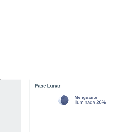
SÁBADO, 08 DE AGOSTO
La mayor parte del día
Calima con cielo despejado
Salida del sol a las
06:13
Puesta del sol a las
19:23
Primera luz a las
05:49
Última luz a las
19:47
Fase Lunar
Menguante
Iluminada
26%