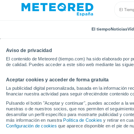
El tiempo
Noticias
Ví
Aviso de privacidad
El contenido de Meteored (tiempo.com) ha sido elaborado por pr
de calidad. Puedes acceder a este sitio web mediante las sigui
Aceptar cookies y acceder de forma gratuita
Inicio
India
Rajasthan
Godaron Ki Dhani
Po
La publicidad digital personalizada, basada en la información r
financiar nuestra actividad para seguir ofreciéndote contenido c
El tiempo en Godaron 
Pulsando el botón "Aceptar y continuar", puedes acceder a la w
nuestras o de nuestros socios, que nos permiten el seguimiento
desarrollar un perfil específico para mostrarte publicidad y co
El Tiempo 1 - 7 días
Por horas
más información en nuestra
Política de Cookies
y retirar en cu
Configuración de cookies
que aparece disponible en el pie de n