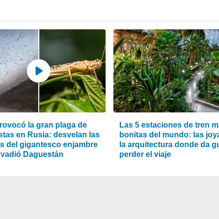
rovocó la gran plaga de
Las 5 estaciones de tren 
stas en Rusia: desvelan las
bonitas del mundo: las joy
s del gigantesco enjambre
la arquitectura donde da g
nvadió Daguestán
perder el viaje