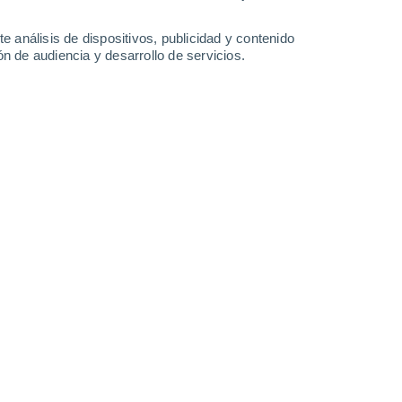
e análisis de dispositivos, publicidad y contenido
n de audiencia y desarrollo de servicios.
en Godaron Ki Dhani
28°
Calima
01:30
Sensación T.
32°
26°
Calima
04:30
Sensación T.
29°
26°
Calima
07:30
Sensación T.
29°
30°
Calima
10:30
Sensación T.
34°