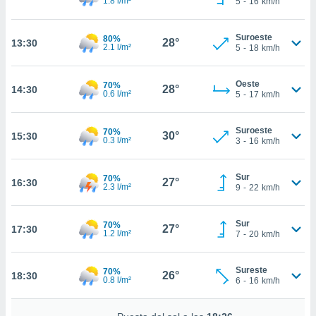
1.8 l/m²
5
-
16
km/h
te
 de que
talarán
Suroeste
80%
28°
13:30
e sean
2.1 l/m²
5
-
18
km/h
para
a
Oeste
por el sitio
70%
28°
14:30
0.6 l/m²
5
-
17
km/h
o se
cookies para
Suroeste
70%
30°
15:30
nto ni para
0.3 l/m²
3
-
16
km/h
licidad o
Sur
ado, aunque
70%
27°
16:30
2.3 l/m²
9
-
22
km/h
sualizar
general no
ada. Puedes
Sur
70%
27°
17:30
 instalación
1.2 l/m²
7
-
20
km/h
y acceder a
io web a
Sureste
70%
ste abono
26°
18:30
0.8 l/m²
6
-
16
km/h
 botón
.