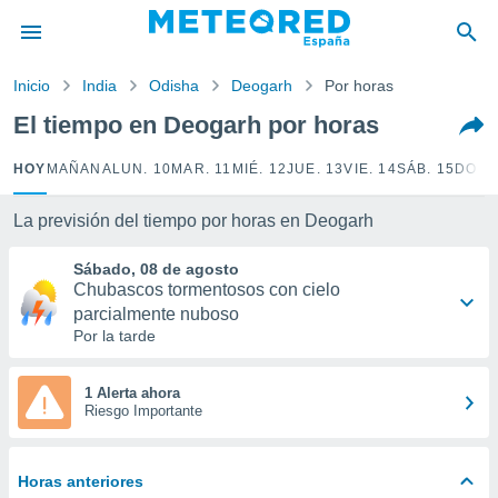
privacidad
o de
Inicio
India
Odisha
Deogarh
Por horas
tiempo.com)
borado por
El tiempo en Deogarh por horas
es para
ue la
HOY
MAÑANA
LUN. 10
MAR. 11
MIÉ. 12
JUE. 13
VIE. 14
SÁB. 15
DOM.
 que se
e calidad.
eder a este
La previsión del tiempo por horas en Deogarh
ediante las
opciones:
Sábado, 08 de agosto
Chubascos tormentosos con cielo
ookies y
parcialmente nuboso
e forma
Por la tarde
d digital
1 Alerta ahora
ada, basada
Riesgo Importante
mación
ediante
ecnologías
Horas anteriores
nos permite