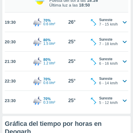
Puesta del sol a las
18:26
Última luz a las
18:50
nto,
cios
Sureste
70%
26°
19:30
0.6 l/m²
7
-
15
km/h
kies,
ores únicos
as similares
Sureste
80%
25°
nar,
20:30
1.5 l/m²
7
-
18
km/h
rocesar
onales como
 este sitio
Sureste
80%
25°
21:30
1.2 l/m²
6
-
16
km/h
recciones IP
ficadores de
 posible
Sureste
70%
25°
22:30
s
0.6 l/m²
6
-
14
km/h
 traten tus
nales en
 interés
Sureste
70%
25°
23:30
0.3 l/m²
5
-
12
km/h
go a lo que
nerte. Para
retirar su
ento u
Gráfica del tiempo por horas en
Deogarh
 de datos