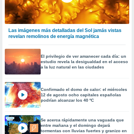
precisa e
ión mediante
, publicidad
Las imágenes más detalladas del Sol jamás vistas
dos,
revelan remolinos de energía magnética
 publicidad
,
ón de
 desarrollo
El privilegio de ver amanecer cada día: un
s.
estudio revela la desigualdad en el acceso
a la luz natural en las ciudades
tros 1199
ios
Confirmado el domo de calor: el miércoles
12 de agosto ocho capitales españolas
podrían alcanzar los 40 ºC
Se acerca rápidamente una vaguada que
entre mañana y el domingo dejará
tormentas con lluvias fuertes y granizo en