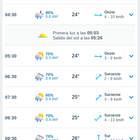
estra
ara seguir
Oeste
80%
e contenido
24°
04:30
0.6 l/m²
4
-
10
km/h
stándares
ACEPTAR
sin coste.
Y
Primera luz a las
05:03
CONTINUAR
 botón
Salida del sol a las
05:26
continuar",
der a la
CONFIGURACIÓN
ndo la
Oeste
70%
24°
05:30
0.5 l/m²
3
-
9
km/h
 de todas
, ya sean
de nuestros
Suroeste
70%
24°
06:30
 nos
0.4 l/m²
2
-
9
km/h
 y análisis
tamiento en
Suroeste
60%
25°
07:30
0.4 l/m²
3
-
9
km/h
b, así como
un perfil
para
Suroeste
70%
25°
08:30
ublicidad y
0.4 l/m²
4
-
13
km/h
do en
Sur
 mismo.
70%
26°
09:30