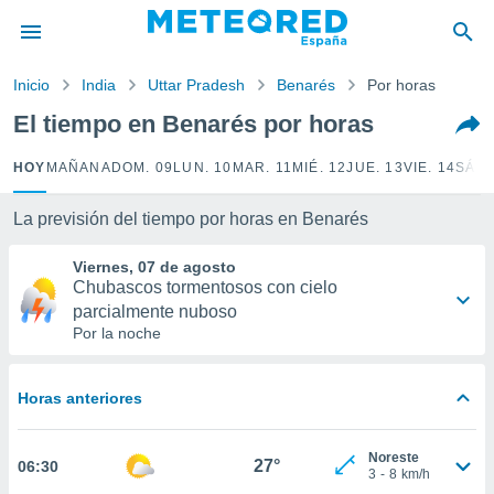
privacidad
o de
Inicio
India
Uttar Pradesh
Benarés
Por horas
tiempo.com)
borado por
El tiempo en Benarés por horas
es para
ue la
HOY
MAÑANA
DOM. 09
LUN. 10
MAR. 11
MIÉ. 12
JUE. 13
VIE. 14
SÁB.
 que se
e calidad.
eder a este
La previsión del tiempo por horas en Benarés
ediante las
opciones:
Viernes, 07 de agosto
Chubascos tormentosos con cielo
ookies y
parcialmente nuboso
e forma
Por la noche
d digital
ada, basada
Horas anteriores
mación
ediante
Noreste
ecnologías
27°
06:30
3
-
8
km/h
nos permite