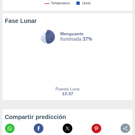
Temperatura
Lluvia
er momento
ic en
o en
Fase Lunar
 Cookies
en
eb.
Menguante
Iluminada
37%
y
socios
el
to de
la
 en un
Puesta Luna
 y/o acceder
13:37
 de datos
ara
 anuncios
ar perfiles
Compartir predicción
idad
a, utilizar
a