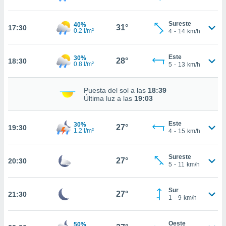
te
 de que
talarán
Sureste
40%
31°
17:30
0.2 l/m²
4
-
14
km/h
e sean
para
a
Este
30%
28°
por el sitio
18:30
0.8 l/m²
5
-
13
km/h
o se
cookies para
Puesta del sol a las
18:39
Última luz a las
19:03
nto ni para
licidad o
Este
30%
27°
19:30
ado, aunque
1.2 l/m²
4
-
15
km/h
sualizar
general no
ada. Puedes
Sureste
27°
20:30
5
-
11
km/h
 instalación
y acceder a
io web a
Sur
27°
21:30
ste abono
1
-
9
km/h
 botón
.
Oeste
50%