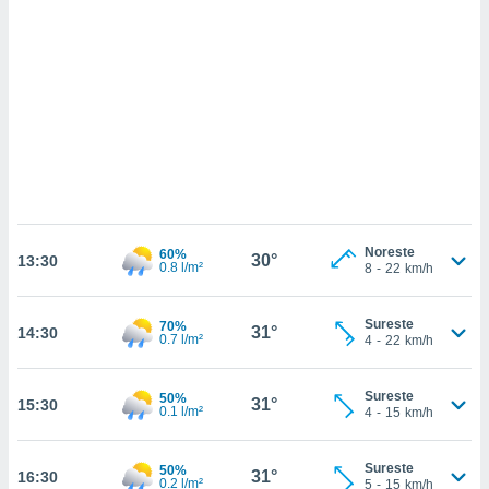
sultar más
 en nuestra
 Cookies
y
ualquier
ento
 botón
ación de
kies
 disponible
e nuestra
.
Noreste
60%
30°
13:30
0.8 l/m²
8
-
22
km/h
IVAMENTE,
Sureste
70%
31°
14:30
0.7 l/m²
4
-
22
km/h
as
 a cookies
 no aceptar
Sureste
50%
31°
15:30
0.1 l/m²
ón de
4
-
15
km/h
uedes
uestro sitio
Sureste
50%
.com. En
31°
16:30
0.2 l/m²
5
-
15
km/h