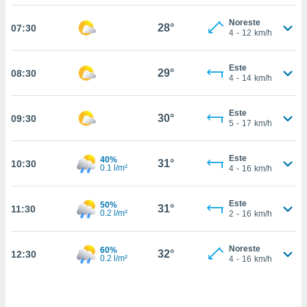
estra
ara seguir
Noreste
28°
07:30
e contenido
4
-
12
km/h
stándares
ACEPTAR
sin coste.
Y
Este
29°
08:30
CONTINUAR
 botón
4
-
14
km/h
continuar",
der a la
CONFIGURACIÓN
Este
ndo la
30°
09:30
5
-
17
km/h
 de todas
, ya sean
de nuestros
Este
40%
31°
10:30
0.1 l/m²
 nos
4
-
16
km/h
 y análisis
Este
50%
tamiento en
31°
11:30
0.2 l/m²
2
-
16
km/h
b, así como
un perfil
para
Noreste
60%
32°
12:30
0.2 l/m²
4
-
16
km/h
ublicidad y
do en
 mismo.