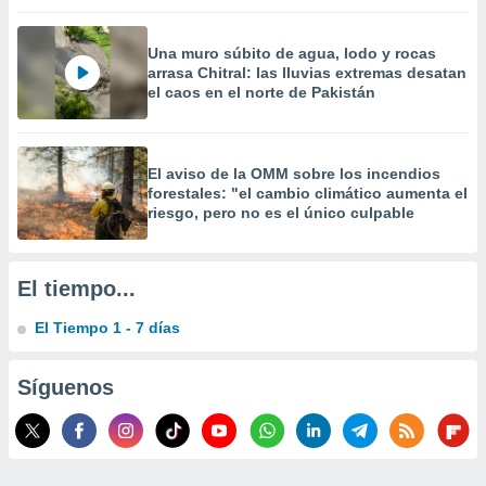
precisa e
ión mediante
Una muro súbito de agua, lodo y rocas
arrasa Chitral: las lluvias extremas desatan
, publicidad
el caos en el norte de Pakistán
dos,
 publicidad
,
El aviso de la OMM sobre los incendios
ón de
forestales: "el cambio climático aumenta el
 desarrollo
riesgo, pero no es el único culpable
s.
tros 1199
ios
El tiempo...
El Tiempo 1 - 7 días
Síguenos