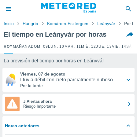
privacidad
o de
Inicio
Hungría
Komárom-Esztergom
Leányvár
Por ho
tiempo.com)
borado por
El tiempo en Leányvár por horas
es para
ue la
HOY
MAÑANA
DOM. 09
LUN. 10
MAR. 11
MIÉ. 12
JUE. 13
VIE. 14
SÁB.
 que se
e calidad.
eder a este
La previsión del tiempo por horas en Leányvár
ediante las
opciones:
Viernes, 07 de agosto
Lluvia débil con cielo parcialmente nuboso
ookies y
Por la tarde
e forma
3 Alertas ahora
d digital
Riesgo Importante
ada, basada
mación
ediante
Horas anteriores
ecnologías
nos permite