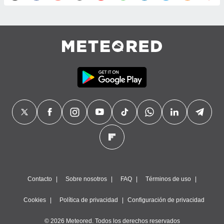
precisa e
ión mediante
, publicidad
dos,
 publicidad
,
ón de
 desarrollo
s.
tros 1199
ios
Contacto
Sobre nosotros
FAQ
Términos de uso
Cookies
Política de privacidad
Configuración de privacidad
© 2026 Meteored. Todos los derechos reservados