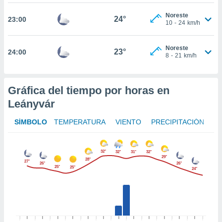
te
 de que
Noreste
24°
23:00
talarán
10
-
24
km/h
e sean
para
Noreste
a
23°
24:00
8
-
21
km/h
por el sitio
o se
cookies para
Gráfica del tiempo por horas en
nto ni para
Leányvár
licidad o
SÍMBOLO
TEMPERATURA
VIENTO
PRECIPITACIÓN
ado, aunque
sualizar
general no
32°
32°
31°
32°
ada. Puedes
29°
28°
27°
 instalación
26°
26°
25°
25°
24°
y acceder a
io web a
ste abono
 botón
.