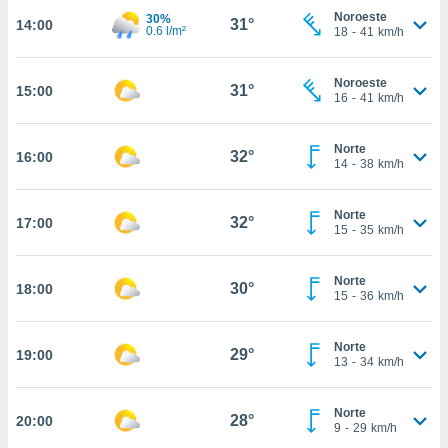
estra
Noroeste
30%
31°
14:00
ara seguir
0.6 l/m²
18
-
41
km/h
e contenido
stándares
ACEPTAR
sin coste.
Noroeste
31°
15:00
Y
16
-
41
km/h
CONTINUAR
 botón
continuar",
Norte
der a la
32°
16:00
CONFIGURACIÓN
14
-
38
km/h
ndo la
 de todas
, ya sean
Norte
32°
17:00
de nuestros
15
-
35
km/h
 nos
Norte
 y análisis
30°
18:00
15
-
36
km/h
tamiento en
b, así como
un perfil
Norte
29°
19:00
para
13
-
34
km/h
ublicidad y
Norte
do en
28°
20:00
9
-
29
km/h
 mismo.