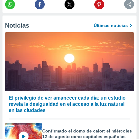
er momento
ic en
o en
Noticias
Últimas noticias
 Cookies
en
eb.
y
socios
el
to de
la
 en un
 y/o acceder
El privilegio de ver amanecer cada día: un estudio
 de datos
revela la desigualdad en el acceso a la luz natural
ara
en las ciudades
 anuncios
ar perfiles
idad
Confirmado el domo de calor: el miércoles
a, utilizar
12 de agosto ocho capitales españolas
a