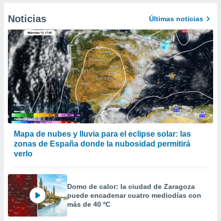
er momento
ic en
Noticias
Últimas noticias
o en
 Cookies
en
eb.
y
socios
el
to de
la
Mapa de nubes y lluvia para el eclipse solar: las
 en un
zonas de España donde la nubosidad permitirá
 y/o acceder
verlo
 de datos
ara
 anuncios
Domo de calor: la ciudad de Zaragoza
ar perfiles
puede encadenar cuatro mediodías con
idad
más de 40 ºC
a, utilizar
a