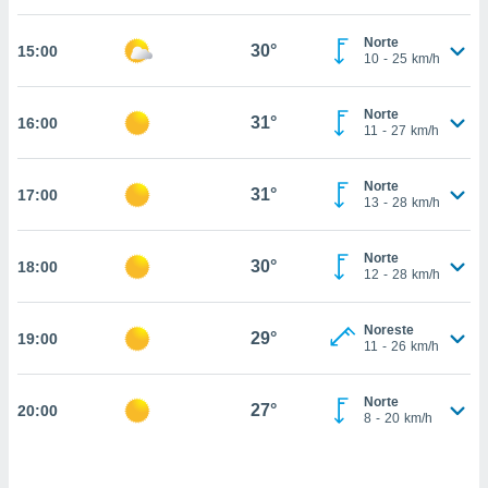
estra
ara seguir
Norte
e contenido
30°
15:00
10
-
25
km/h
stándares
ACEPTAR
sin coste.
Y
Norte
CONTINUAR
31°
16:00
 botón
11
-
27
km/h
continuar",
der a la
CONFIGURACIÓN
ndo la
Norte
31°
17:00
13
-
28
km/h
 de todas
, ya sean
de nuestros
Norte
30°
18:00
 nos
12
-
28
km/h
 y análisis
tamiento en
Noreste
29°
19:00
11
-
26
km/h
b, así como
un perfil
para
Norte
27°
20:00
ublicidad y
8
-
20
km/h
do en
 mismo.