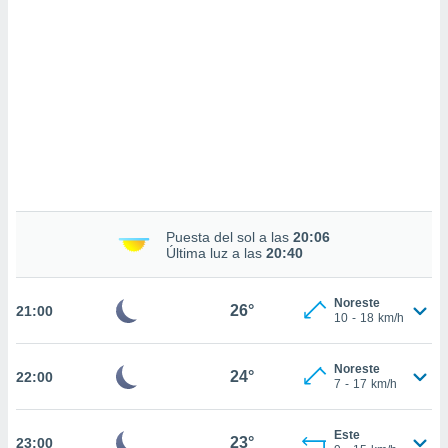
sultar más
 en nuestra
 Cookies
y
ualquier
ento
 botón
ación de
kies
 disponible
e nuestra
.
Puesta del sol a las
20:06
Última luz a las
20:40
IVAMENTE,
Noreste
26°
21:00
as
10
-
18
km/h
 a cookies
 no aceptar
Noreste
24°
22:00
ón de
7
-
17
km/h
uedes
uestro sitio
.com. En
Este
23°
23:00