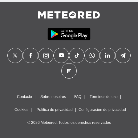
precisa e
ión mediante
, publicidad
dos,
 publicidad
,
ón de
 desarrollo
s.
tros 1199
ios
Contacto
Sobre nosotros
FAQ
Términos de uso
Cookies
Política de privacidad
Configuración de privacidad
© 2026 Meteored. Todos los derechos reservados