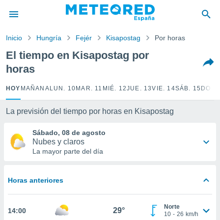
privacidad
o de
Inicio
Hungría
Fejér
Kisapostag
Por horas
tiempo.com)
borado por
El tiempo en Kisapostag por
es para
horas
ue la
 que se
e calidad.
HOY
MAÑANA
LUN. 10
MAR. 11
MIÉ. 12
JUE. 13
VIE. 14
SÁB. 15
DOM.
eder a este
ediante las
La previsión del tiempo por horas en Kisapostag
opciones:
Sábado, 08 de agosto
ookies y
Nubes y claros
e forma
La mayor parte del día
d digital
ada, basada
Horas anteriores
mación
ediante
ecnologías
Norte
29°
14:00
nos permite
10
-
26
km/h