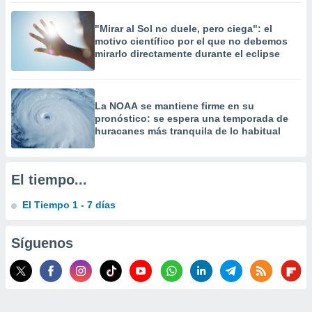
 la
"Mirar al Sol no duele, pero ciega": el
da, crear un
motivo científico por el que no debemos
personalizar
mirarlo directamente durante el eclipse
o, uso de
a la
e contenido
do, medir el
La NOAA se mantiene firme en su
 de la
pronóstico: se espera una temporada de
medir el
huracanes más tranquila de lo habitual
 del
 comprender
 través de
El tiempo...
s o a través
nación de
El Tiempo 1 - 7 días
edentes de
fuentes,
y mejora de
Síguenos
os, uso de
ados con el
 seleccionar
o.
calización