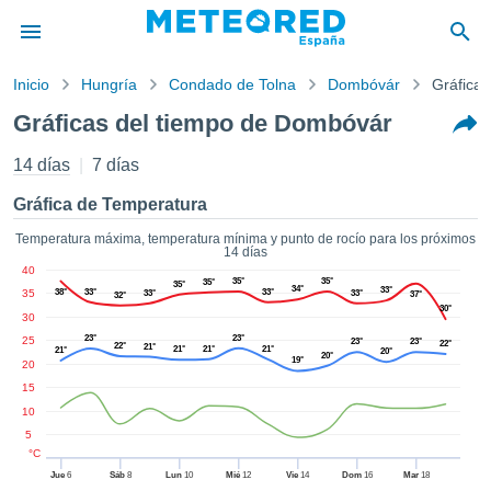
Inicio
Hungría
Condado de Tolna
Dombóvár
Gráficas
privacidad
Gráficas del tiempo de Dombóvár
enido de
tiempo.com)
14 días
7 días
aborado por
ales para
Gráfica de Temperatura
ar que la
ón que se
Temperatura máxima, temperatura mínima y punto de rocío para los próximos
14 días
de calidad.
40
eder a este
35°
35°
35°
35°
34°
33°
35
38°
33°
33°
33°
33°
37°
32°
ediante las
30°
30
 opciones:
23°
23°
25
23°
23°
22°
22°
21°
21°
21°
21°
21°
20°
20°
cookies y
19°
20
de forma
15
uita
10
dad digital
5
ada, basada
°C
formación
Jue
6
Sáb
8
Lun
10
Mié
12
Vie
14
Dom
16
Mar
18