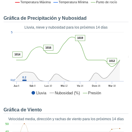
 mediante
Temperatura Máxima
Temperatura Mínima
Punto de rocío
tecnologías
nos permite
Gráfica de Precipitación y Nubosidad
r nuestra
para seguir
Lluvia, nieve y nubosidad para los próximos 14 días
e contenido
1
5
estándares
ACEPTAR
1019
 sin coste.
Y
1016
CONTINUAR
 el botón
1014
continuar",
5
ceder a la
1012
CONFIGURACIÓN
tando la
n de todas
s, ya sean
0.2
l/m²
de nuestros
Jue
6
Sáb
8
Lun
10
Mié
12
Vie
14
Dom
16
Mar
18
 que nos
Lluvia
Nubosidad (%)
Presión
ten el
 y análisis
tamiento en
Gráfica de Viento
b, así como
r un perfil
Velocidad media, dirección y rachas de viento para los próximos 14 días
ico para
50
ublicidad y
40