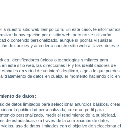
Santpoort Noord
VIENTO
PRECIPITACIÓN
er a nuestro sitio web tiempo.com. En este caso, te informamos
12
15
18
21
00
03
06
09
12
15
18
21
00
tizar la navegación por el sitio web, pero no se utilizarán
dad o contenido personalizado, aunque sí podrás visualizar
ción de cookies y acceder a nuestro sitio web a través de este
es, identificadores únicos o tecnologías similares para
24°
24°
23°
23°
n este sitio web, las direcciones IP y los identificadores de
22°
21°
rsonales en virtud de un interés legítimo, algo a lo que puedes
21°
20°
20°
20°
20°
 al tratamiento de datos en cualquier momento haciendo clic en
18°
17°
miento de datos:
uso de datos limitados para seleccionar anuncios básicos, crear
ccionar la publicidad personalizada, crear un perfil para
ontenido personalizado, medir el rendimiento de la publicidad,
vés de estadísticas o a través de la combinación de datos
0.2
0.1
rvicios, uso de datos limitados con el objetivo de seleccionar el