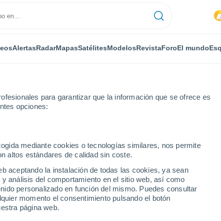
deos
Alertas
Radar
Mapas
Satélites
Modelos
Revista
Foro
El mundo
Esq
ofesionales para garantizar que la información que se ofrece es
entes opciones:
t Noord
Por horas
ecogida mediante cookies o tecnologías similares, nos permite
on altos estándares de calidad sin coste.
t Noord por horas
eb aceptando la instalación de todas las cookies, ya sean
 y análisis del comportamiento en el sitio web, así como
ntenido personalizado en función del mismo. Puedes consultar
alquier momento el consentimiento pulsando el botón
uestra página web.