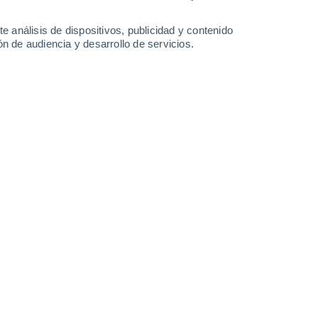
Lunes
10
e análisis de dispositivos, publicidad y contenido
n de audiencia y desarrollo de servicios.
n Santpoort Noord
16°
Nubes y claros
02:00
Sensación T.
16°
14°
Nubes y claros
05:00
Sensación T.
14°
15°
Soleado
08:00
Sensación T.
15°
20°
Soleado
11:00
Sensación T.
20°