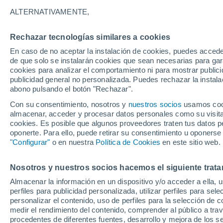
Gráfica del tiempo por horas en 
ALTERNATIVAMENTE,
SÍMBOLO
TEMPERATURA
Rechazar tecnologías similares a cookies
En caso de no aceptar la instalación de cookies, puedes acced
00
03
06
09
12
15
18
21
00
03
06
09
de que solo se instalarán cookies que sean necesarias para garan
cookies para analizar el comportamiento ni para mostrar publici
publicidad general no personalizada. Puedes rechazar la instala
abono pulsando el botón "Rechazar".
Con su consentimiento, nosotros y
nuestros socios
usamos cooki
22°
almacenar, acceder y procesar datos personales como su visita e
22°
21°
cookies. Es posible que algunos proveedores traten tus datos pe
20°
oponerte. Para ello, puede retirar su consentimiento u oponerse
18°
"Configurar"
o en nuestra
Política de Cookies
en este sitio web.
17°
17°
17°
16°
15°
Nosotros y nuestros socios hacemos el siguiente trata
14°
Almacenar la información en un dispositivo y/o acceder a ella, 
perfiles para publicidad personalizada, utilizar perfiles para sele
personalizar el contenido, uso de perfiles para la selección de c
medir el rendimiento del contenido, comprender al público a tra
procedentes de diferentes fuentes, desarrollo y mejora de los se