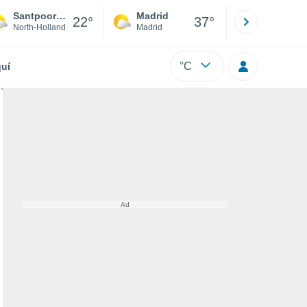
Santpoort Noord
Madrid
Barcelona
22°
37°
North-Holland
Madrid
Barcelona
°C
uí