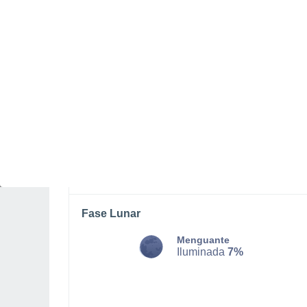
LUNES, 10 DE AGOSTO
Por la mañana
Lluvia débil con cielo
parcialmente nuboso
Salida del sol a las
06:15
Puesta del sol a las
21:16
Primera luz a las
05:36
Última luz a las
21:56
Fase Lunar
Menguante
Iluminada
7%