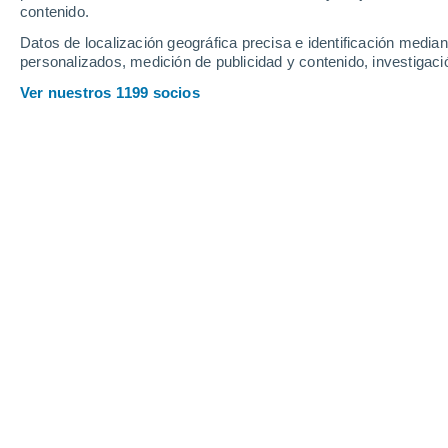
Sábado
8
Domingo
9
contenido.
Datos de localización geográfica precisa e identificación mediant
personalizados, medición de publicidad y contenido, investigació
Ver nuestros 1199 socios
La previsión del tiempo por horas e
SÁBADO, 08 DE AGOSTO
La mayor parte del día
Nubes y claros
Salida del sol a las
06:12
Puesta del sol a las
21:20
Primera luz a las
05:32
Última luz a las
22:00
Fase Lunar