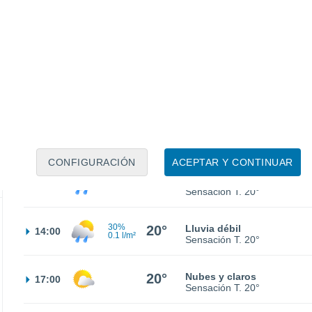
22°
Parcialmente nuboso
02:00
Sensación T.
22°
21°
Nubes y claros
05:00
Sensación T.
21°
20°
Parcialmente nuboso
08:00
Sensación T.
20°
CONFIGURACIÓN
ACEPTAR Y CONTINUAR
30%
20°
Lluvia débil
11:00
0.2 l/m²
Sensación T.
20°
30%
20°
Lluvia débil
14:00
0.1 l/m²
Sensación T.
20°
20°
Nubes y claros
17:00
Sensación T.
20°