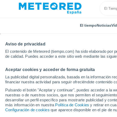
El tiempo
Noticias
Ví
Aviso de privacidad
El contenido de Meteored (tiempo.com) ha sido elaborado por pr
de calidad. Puedes acceder a este sitio web mediante las sigui
Aceptar cookies y acceder de forma gratuita
Inicio
Holanda
Holanda Septentrional
Santpoor
La publicidad digital personalizada, basada en la información r
financiar nuestra actividad para seguir ofreciéndote contenido c
El tiempo en Santpoor
Pulsando el botón "Aceptar y continuar", puedes acceder a la w
nuestras o de nuestros socios, que nos permiten el seguimiento
desarrollar un perfil específico para mostrarte publicidad y co
El Tiempo 1 - 7 días
Por horas
más información en nuestra
Política de Cookies
y retirar en cu
Configuración de cookies
que aparece disponible en el pie de n