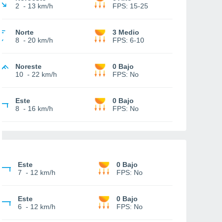
2
-
13 km/h
FPS:
15-25
Norte
3 Medio
8
-
20 km/h
FPS:
6-10
Noreste
0 Bajo
10
-
22 km/h
FPS:
No
Este
0 Bajo
8
-
16 km/h
FPS:
No
Este
0 Bajo
7
-
12 km/h
FPS:
No
Este
0 Bajo
6
-
12 km/h
FPS:
No