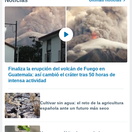
Noticias
Últimas noticias
precisa e
ión mediante
, publicidad
dos,
 publicidad
,
ón de
 desarrollo
s.
Finaliza la erupción del volcán de Fuego en
tros 1199
Guatemala: así cambió el cráter tras 50 horas de
ios
intensa actividad
Cultivar sin agua: el reto de la agricultura
española ante un futuro más seco