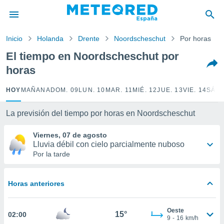
privacidad
o de
Inicio
Holanda
Drente
Noordscheschut
Por horas
tiempo.com)
borado por
El tiempo en Noordscheschut por
es para
horas
ue la
 que se
e calidad.
HOY
MAÑANA
DOM. 09
LUN. 10
MAR. 11
MIÉ. 12
JUE. 13
VIE. 14
SÁB.
eder a este
ediante las
La previsión del tiempo por horas en Noordscheschut
opciones:
Viernes, 07 de agosto
ookies y
Lluvia débil con cielo parcialmente nuboso
e forma
Por la tarde
d digital
ada, basada
Horas anteriores
mación
ediante
ecnologías
Oeste
15°
02:00
nos permite
9
-
16
km/h