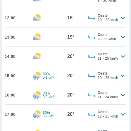
8
-
20
km/h
te
 de que
talarán
Oeste
18°
12:00
e sean
10
-
22
km/h
para
a
Oeste
por el sitio
19°
13:00
9
-
23
km/h
o se
cookies para
Oeste
20°
14:00
nto ni para
11
-
25
km/h
licidad o
Oeste
ado, aunque
30%
20°
15:00
0.1 l/m²
10
-
25
km/h
sualizar
general no
ada. Puedes
Oeste
30%
20°
16:00
 instalación
0.2 l/m²
11
-
24
km/h
y acceder a
io web a
Oeste
30%
ste abono
20°
17:00
0.2 l/m²
12
-
25
km/h
 botón
.