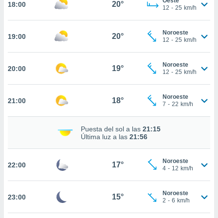
Oeste
20°
18:00
12
-
25
km/h
nto,
cios
Noroeste
20°
19:00
12
-
25
km/h
kies,
ores únicos
as similares
Noroeste
19°
nar,
20:00
12
-
25
km/h
rocesar
onales como
 este sitio
Noroeste
18°
21:00
7
-
22
km/h
recciones IP
ficadores de
 posible
Puesta del sol a las
21:15
s
Última luz a las
21:56
 traten tus
nales en
 interés
Noroeste
17°
22:00
4
-
12
km/h
go a lo que
nerte. Para
retirar su
Noroeste
15°
23:00
ento u
2
-
6
km/h
 de datos