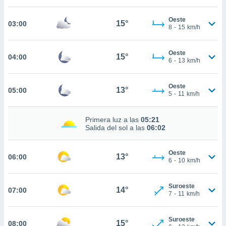
estra
ara seguir
Oeste
e contenido
15°
03:00
8
-
15
km/h
stándares
ACEPTAR
sin coste.
Y
Oeste
CONTINUAR
15°
04:00
 botón
6
-
13
km/h
continuar",
der a la
CONFIGURACIÓN
ndo la
Oeste
13°
05:00
5
-
11
km/h
 de todas
, ya sean
de nuestros
Primera luz a las
05:21
 nos
Salida del sol a las
06:02
 y análisis
tamiento en
Oeste
13°
06:00
6
-
10
km/h
b, así como
un perfil
para
Suroeste
14°
07:00
ublicidad y
7
-
11
km/h
do en
Suroeste
 mismo.
15°
08:00