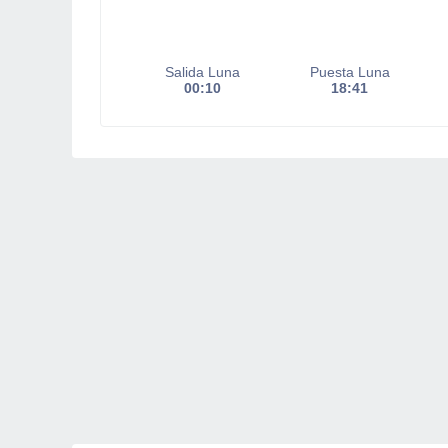
Salida Luna
Puesta Luna
00:10
18:41