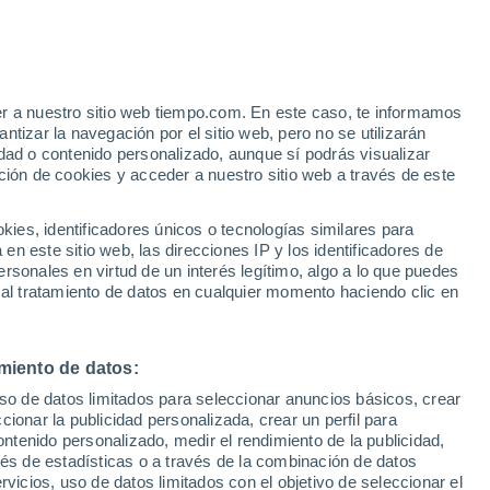
ijensleek
VIENTO
PRECIPITACIÓN
er a nuestro sitio web tiempo.com. En este caso, te informamos
12
15
18
21
00
03
06
09
12
15
18
21
00
tizar la navegación por el sitio web, pero no se utilizarán
dad o contenido personalizado, aunque sí podrás visualizar
ción de cookies y acceder a nuestro sitio web a través de este
es, identificadores únicos o tecnologías similares para
24°
23°
22°
n este sitio web, las direcciones IP y los identificadores de
rsonales en virtud de un interés legítimo, algo a lo que puedes
20°
19°
 al tratamiento de datos en cualquier momento haciendo clic en
19°
19°
19°
17°
14°
miento de datos:
13°
12°
uso de datos limitados para seleccionar anuncios básicos, crear
11°
ccionar la publicidad personalizada, crear un perfil para
ontenido personalizado, medir el rendimiento de la publicidad,
0.9
vés de estadísticas o a través de la combinación de datos
0.4
0.3
rvicios, uso de datos limitados con el objetivo de seleccionar el