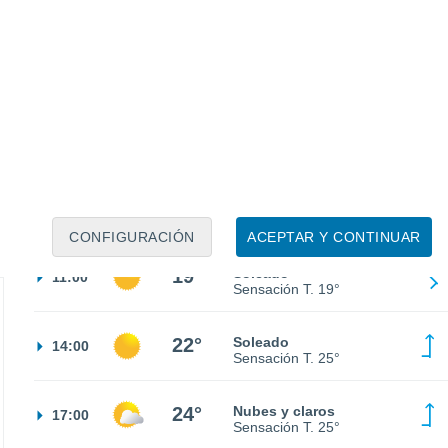
12°
Nubes y claros
02:00
Sensación T.
12°
11°
Cielo despejado
05:00
Sensación T.
11°
13°
Soleado
08:00
Sensación T.
13°
CONFIGURACIÓN
ACEPTAR Y CONTINUAR
19°
Soleado
11:00
Sensación T.
19°
22°
Soleado
14:00
Sensación T.
25°
24°
Nubes y claros
17:00
Sensación T.
25°