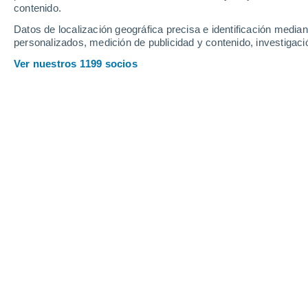
Jueves
6
Viernes
7
contenido.
Datos de localización geográfica precisa e identificación mediant
personalizados, medición de publicidad y contenido, investigació
Ver nuestros 1199 socios
La previsión del tiempo por horas e
JUEVES, 06 DE AGOSTO
Por la mañana
Lluvia débil con cielo
parcialmente nuboso
Salida del sol a las
06:01
Puesta del sol a las
21:19
Primera luz a las
05:20
Última luz a las
22:00
Fase Lunar