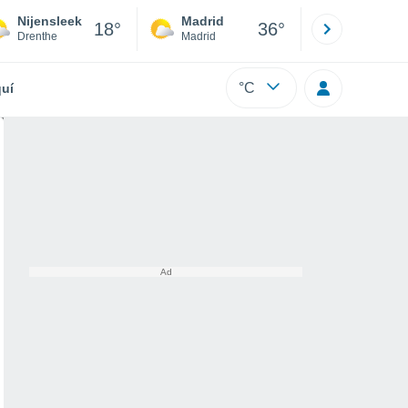
Nijensleek
Madrid
Barcelona
18°
36°
Drenthe
Madrid
Barcelona
°C
uí