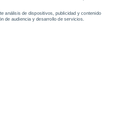
Sábado
8
e análisis de dispositivos, publicidad y contenido
n de audiencia y desarrollo de servicios.
n Nijensleek
19°
Nubes y claros
02:00
Sensación T.
19°
17°
Nubes y claros
05:00
Sensación T.
17°
18°
Nubes y claros
08:00
Sensación T.
18°
30%
20°
Lluvia débil
11:00
0.4 l/m²
Sensación T.
20°