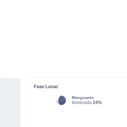
SÁBADO, 08 DE AGOSTO
La mayor parte del día
Nubes y claros
Salida del sol a las
06:05
Puesta del sol a las
21:15
Primera luz a las
05:24
Última luz a las
21:56
Fase Lunar
Menguante
Iluminada
24%