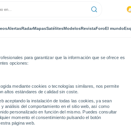
deos
Alertas
Radar
Mapas
Satélites
Modelos
Revista
Foro
El mundo
Esq
ofesionales para garantizar que la información que se ofrece es
entes opciones:
ecogida mediante cookies o tecnologías similares, nos permite
on altos estándares de calidad sin coste.
k por horas
eb aceptando la instalación de todas las cookies, ya sean
 y análisis del comportamiento en el sitio web, así como
ntenido personalizado en función del mismo. Puedes consultar
alquier momento el consentimiento pulsando el botón
uestra página web.