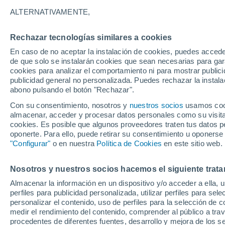
Gráfica del tiempo por horas en N
ALTERNATIVAMENTE,
SÍMBOLO
TEMPERATURA
Rechazar tecnologías similares a cookies
En caso de no aceptar la instalación de cookies, puedes acced
00
03
06
09
12
15
18
21
00
03
06
09
de que solo se instalarán cookies que sean necesarias para garan
cookies para analizar el comportamiento ni para mostrar publici
publicidad general no personalizada. Puedes rechazar la instala
abono pulsando el botón "Rechazar".
Con su consentimiento, nosotros y
nuestros socios
usamos cooki
almacenar, acceder y procesar datos personales como su visita e
21°
cookies. Es posible que algunos proveedores traten tus datos pe
20°
20°
oponerte. Para ello, puede retirar su consentimiento u oponerse
19°
18°
18°
"Configurar"
o en nuestra
Política de Cookies
en este sitio web.
17°
16°
15°
15°
Nosotros y nuestros socios hacemos el siguiente trata
13°
Almacenar la información en un dispositivo y/o acceder a ella, 
perfiles para publicidad personalizada, utilizar perfiles para sele
personalizar el contenido, uso de perfiles para la selección de c
medir el rendimiento del contenido, comprender al público a tra
0.4
procedentes de diferentes fuentes, desarrollo y mejora de los se