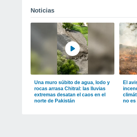
Noticias
Una muro súbito de agua, lodo y
El av
rocas arrasa Chitral: las lluvias
incend
extremas desatan el caos en el
climát
norte de Pakistán
no es 