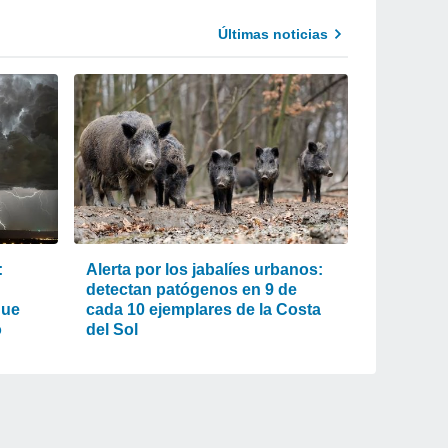
Últimas noticias
:
Alerta por los jabalíes urbanos:
detectan patógenos en 9 de
que
cada 10 ejemplares de la Costa
o
del Sol