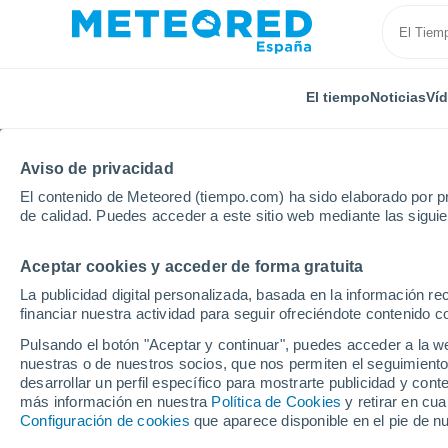
El tiempo
Noticias
Ví
Aviso de privacidad
El contenido de Meteored (tiempo.com) ha sido elaborado por pr
de calidad. Puedes acceder a este sitio web mediante las sigui
Aceptar cookies y acceder de forma gratuita
Inicio
Holanda
Drente
Nijensleek
Por horas
La publicidad digital personalizada, basada en la información r
financiar nuestra actividad para seguir ofreciéndote contenido c
El tiempo en Nijenslee
Pulsando el botón "Aceptar y continuar", puedes acceder a la w
nuestras o de nuestros socios, que nos permiten el seguimiento
desarrollar un perfil específico para mostrarte publicidad y co
El Tiempo 1 - 7 días
Por horas
más información en nuestra
Política de Cookies
y retirar en cu
Configuración de cookies
que aparece disponible en el pie de n