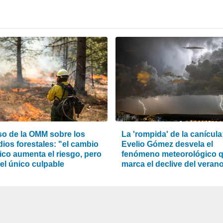
iso de la OMM sobre los
La 'rompida' de la canícula
ios forestales: "el cambio
Evelio Gómez desvela el
ico aumenta el riesgo, pero
fenómeno meteorológico 
el único culpable
marca el declive del veran