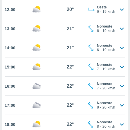
te
 de que
Oeste
20°
12:00
6
-
19
km/h
talarán
e sean
para
Noroeste
21°
13:00
a
6
-
19
km/h
por el sitio
o se
Noroeste
cookies para
21°
14:00
6
-
19
km/h
nto ni para
licidad o
Noroeste
22°
15:00
7
-
19
km/h
ado, aunque
sualizar
Noroeste
general no
22°
16:00
7
-
20
km/h
ada. Puedes
 instalación
y acceder a
Noroeste
22°
17:00
io web a
8
-
20
km/h
ste abono
 botón
Noroeste
.
22°
18:00
8
-
20
km/h