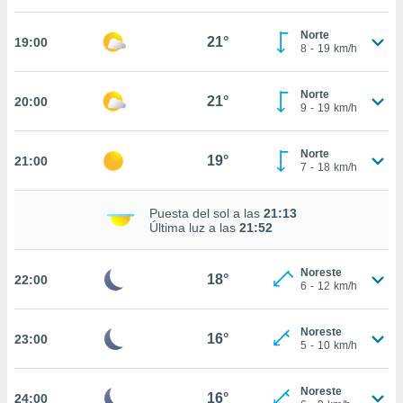
nto,
Norte
21°
19:00
8
-
19
km/h
cios
kies,
ores únicos
Norte
21°
20:00
9
-
19
km/h
as similares
nar,
rocesar
Norte
19°
onales como
21:00
7
-
18
km/h
 este sitio
recciones IP
ficadores de
Puesta del sol a las
21:13
Última luz a las
21:52
 posible
s
 traten tus
Noreste
18°
22:00
nales en
6
-
12
km/h
 interés
go a lo que
nerte. Para
Noreste
16°
23:00
5
-
10
km/h
retirar su
ento u
Noreste
16°
24:00
 de datos