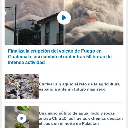
precisa e
ión mediante
, publicidad
dos,
 publicidad
,
ón de
Finaliza la erupción del volcán de Fuego en
 desarrollo
Guatemala: así cambió el cráter tras 50 horas de
s.
intensa actividad
tros 1199
ios
Cultivar sin agua: el reto de la agricultura
española ante un futuro más seco
Una muro súbito de agua, lodo y rocas
arrasa Chitral: las lluvias extremas desatan
el caos en el norte de Pakistán