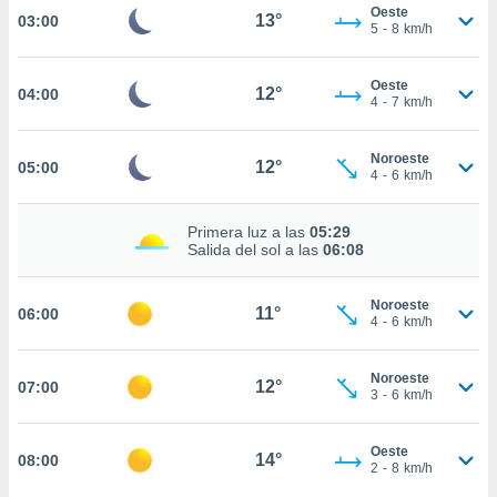
estra
Oeste
13°
03:00
ara seguir
5
-
8
km/h
e contenido
stándares
ACEPTAR
Oeste
sin coste.
12°
04:00
Y
4
-
7
km/h
CONTINUAR
 botón
continuar",
Noroeste
12°
05:00
der a la
CONFIGURACIÓN
4
-
6
km/h
ndo la
 de todas
, ya sean
Primera luz a las
05:29
Salida del sol a las
06:08
de nuestros
 nos
Noroeste
11°
06:00
 y análisis
4
-
6
km/h
tamiento en
b, así como
un perfil
Noroeste
12°
07:00
3
-
6
km/h
para
ublicidad y
Oeste
14°
08:00
do en
2
-
8
km/h
 mismo.