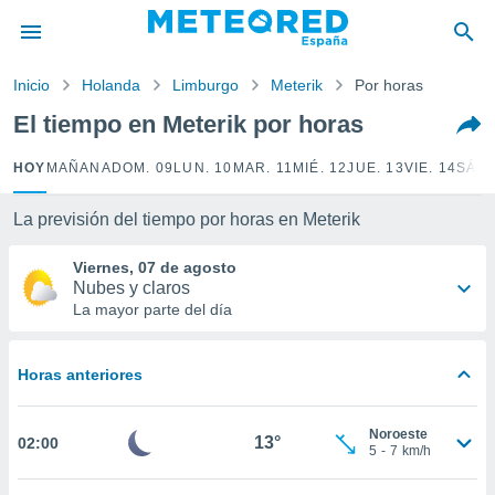
privacidad
o de
Inicio
Holanda
Limburgo
Meterik
Por horas
tiempo.com)
borado por
El tiempo en Meterik por horas
es para
ue la
HOY
MAÑANA
DOM. 09
LUN. 10
MAR. 11
MIÉ. 12
JUE. 13
VIE. 14
SÁB.
 que se
e calidad.
eder a este
La previsión del tiempo por horas en Meterik
ediante las
opciones:
Viernes, 07 de agosto
Nubes y claros
ookies y
La mayor parte del día
e forma
Horas anteriores
d digital
ada, basada
mación
Noroeste
ediante
13°
02:00
5
-
7
km/h
ecnologías
nos permite