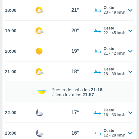
te
 de que
Oeste
21°
18:00
23
-
49
km/h
talarán
e sean
para
Oeste
20°
19:00
a
22
-
45
km/h
por el sitio
o se
Oeste
cookies para
19°
20:00
21
-
42
km/h
nto ni para
licidad o
Oeste
18°
21:00
18
-
39
km/h
ado, aunque
sualizar
Puesta del sol a las
21:16
general no
Última luz a las
21:57
ada. Puedes
 instalación
y acceder a
Oeste
17°
22:00
io web a
16
-
33
km/h
ste abono
 botón
Oeste
.
16°
23:00
12
-
28
km/h