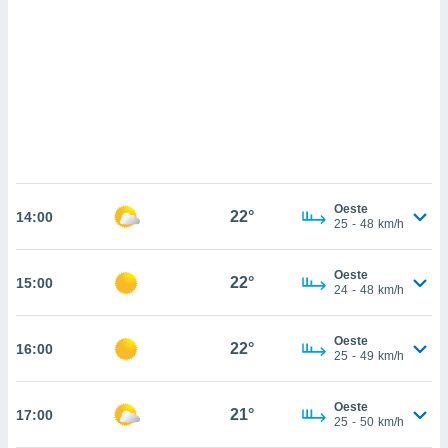
sultar más
 en nuestra
 Cookies
y
ualquier
ento
 botón
ación de
kies
 disponible
e nuestra
Oeste
22°
.
14:00
25
-
48
km/h
IVAMENTE,
Oeste
22°
15:00
24
-
48
km/h
as
 a cookies
Oeste
22°
16:00
25
-
49
km/h
 no aceptar
ón de
uedes
Oeste
21°
17:00
uestro sitio
25
-
50
km/h
.com. En