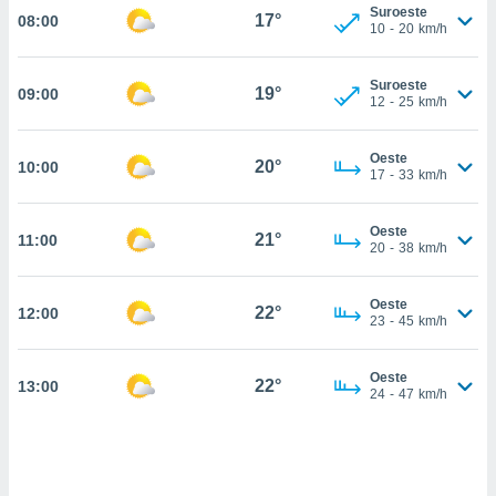
estra
Suroeste
17°
08:00
ara seguir
10
-
20
km/h
e contenido
stándares
ACEPTAR
Suroeste
sin coste.
19°
09:00
Y
12
-
25
km/h
CONTINUAR
 botón
continuar",
Oeste
20°
10:00
der a la
CONFIGURACIÓN
17
-
33
km/h
ndo la
 de todas
, ya sean
Oeste
21°
11:00
20
-
38
km/h
de nuestros
 nos
Oeste
22°
12:00
 y análisis
23
-
45
km/h
tamiento en
b, así como
un perfil
Oeste
22°
13:00
24
-
47
km/h
para
ublicidad y
do en
 mismo.