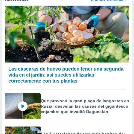
 la
da, crear un
personalizar
o, uso de
a la
e contenido
do, medir el
 de la
medir el
 del
 comprender
Las cáscaras de huevo pueden tener una segunda
 través de
vida en el jardín: así puedes utilizarlas
s o a través
correctamente con tus plantas
nación de
edentes de
fuentes,
y mejora de
Qué provocó la gran plaga de langostas en
os, uso de
Rusia: desvelan las causas del gigantesco
enjambre que invadió Daguestán
ados con el
 seleccionar
o.
calización