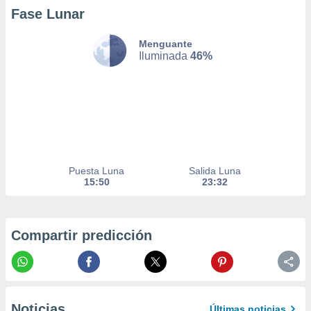
er momento
Fase Lunar
ic en
o en
Menguante
Iluminada
46%
 Cookies
en
eb.
y
socios
el
to de
Puesta Luna
Salida Luna
15:50
23:32
la
 en un
 y/o acceder
 de datos
Compartir predicción
ara
 anuncios
ar perfiles
idad
a, utilizar
a
Noticias
Últimas noticias