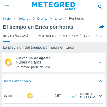
privacidad
o de
Inicio
Holanda
Drente
Erica
Por horas
tiempo.com)
borado por
El tiempo en Erica por horas
es para
ue la
HOY
MAÑANA
SÁB. 08
DOM. 09
LUN. 10
MAR. 11
MIÉ. 12
JUE. 13
VIE.
 que se
e calidad.
eder a este
La previsión del tiempo por horas en Erica
ediante las
opciones:
Jueves, 06 de agosto
Nubes y claros
ookies y
La mayor parte del día
e forma
Horas anteriores
d digital
ada, basada
mación
Suroeste
ediante
16°
07:00
11
-
19
km/h
ecnologías
nos permite