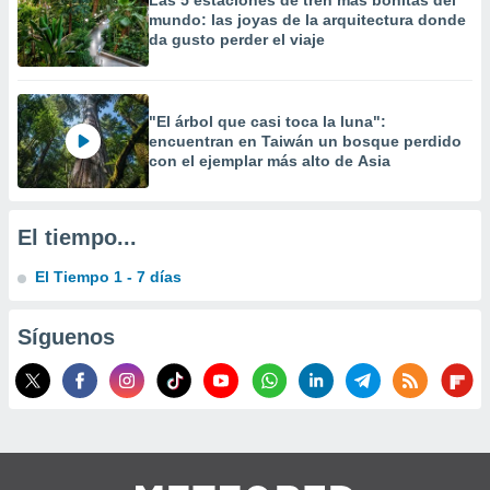
Las 5 estaciones de tren más bonitas del
precisa e
mundo: las joyas de la arquitectura donde
ión mediante
da gusto perder el viaje
, publicidad
dos,
"El árbol que casi toca la luna":
 publicidad
encuentran en Taiwán un bosque perdido
,
con el ejemplar más alto de Asia
ón de
 desarrollo
s.
El tiempo...
tros 1199
El Tiempo 1 - 7 días
ios
Síguenos