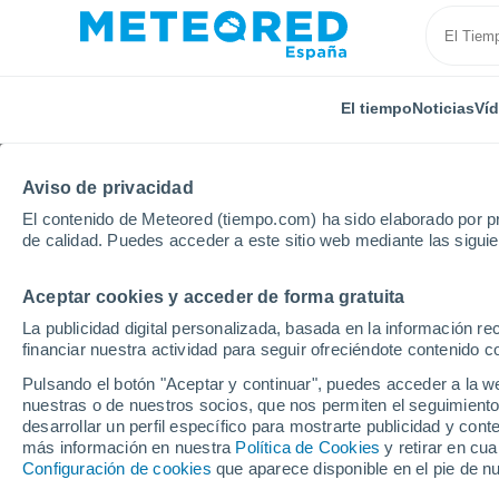
El tiempo
Noticias
Ví
Aviso de privacidad
El contenido de Meteored (tiempo.com) ha sido elaborado por pr
de calidad. Puedes acceder a este sitio web mediante las sigui
Aceptar cookies y acceder de forma gratuita
Inicio
Holanda
Holanda Meridional
Dordrecht
La publicidad digital personalizada, basada en la información r
financiar nuestra actividad para seguir ofreciéndote contenido c
El tiempo en Dordrech
Pulsando el botón "Aceptar y continuar", puedes acceder a la w
nuestras o de nuestros socios, que nos permiten el seguimiento
desarrollar un perfil específico para mostrarte publicidad y co
El Tiempo 1 - 7 días
Por horas
más información en nuestra
Política de Cookies
y retirar en cu
Configuración de cookies
que aparece disponible en el pie de n