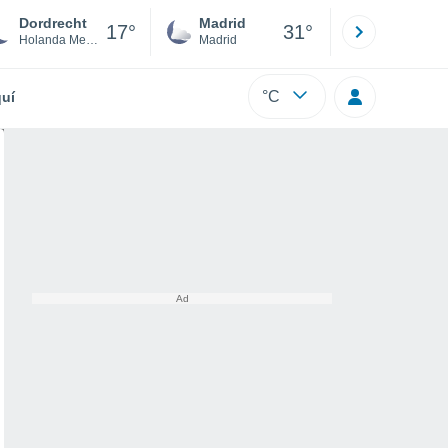
Dordrecht
Madrid
Barcelona
17°
31°
Holanda Meridional
Madrid
Barcelona
°C
uí