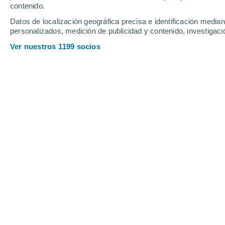
Domingo
9
Lunes
10
contenido.
Datos de localización geográfica precisa e identificación mediant
personalizados, medición de publicidad y contenido, investigació
Ver nuestros 1199 socios
La previsión del tiempo por horas e
DOMINGO, 09 DE AGOSTO
La mayor parte del día
Nubes y claros
Salida del sol a las
06:16
Puesta del sol a las
21:16
Primera luz a las
05:37
Última luz a las
21:55
Fase Lunar