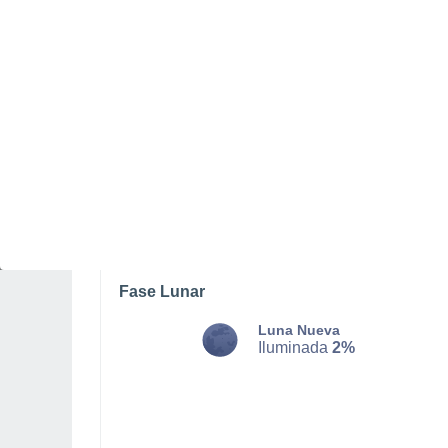
MARTES, 11 DE AGOSTO
La mayor parte del día
Nubes y claros
Salida del sol a las
06:19
Puesta del sol a las
21:12
Primera luz a las
05:40
Última luz a las
21:51
Fase Lunar
Luna Nueva
Iluminada
2%