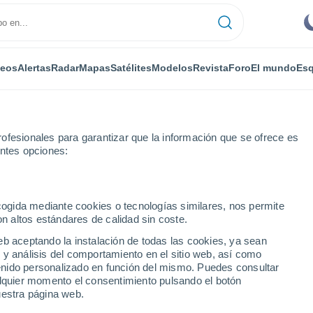
deos
Alertas
Radar
Mapas
Satélites
Modelos
Revista
Foro
El mundo
Esq
ofesionales para garantizar que la información que se ofrece es
entes opciones:
Por horas
ecogida mediante cookies o tecnologías similares, nos permite
on altos estándares de calidad sin coste.
t por horas
eb aceptando la instalación de todas las cookies, ya sean
 y análisis del comportamiento en el sitio web, así como
ntenido personalizado en función del mismo. Puedes consultar
alquier momento el consentimiento pulsando el botón
uestra página web.