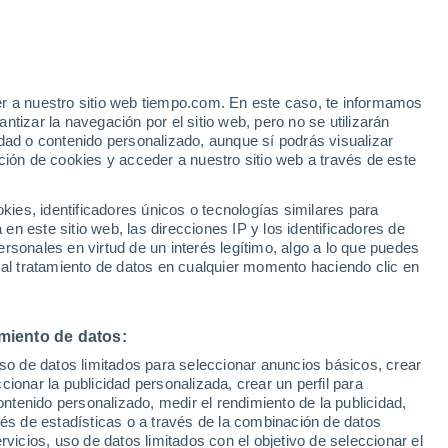
Dordrecht
VIENTO
PRECIPITACIÓN
er a nuestro sitio web tiempo.com. En este caso, te informamos
12
15
18
21
00
03
06
09
12
15
18
21
00
tizar la navegación por el sitio web, pero no se utilizarán
dad o contenido personalizado, aunque sí podrás visualizar
ción de cookies y acceder a nuestro sitio web a través de este
es, identificadores únicos o tecnologías similares para
n este sitio web, las direcciones IP y los identificadores de
rsonales en virtud de un interés legítimo, algo a lo que puedes
23°
23°
22°
 al tratamiento de datos en cualquier momento haciendo clic en
22°
20°
20°
20°
18°
17°
17°
15°
miento de datos:
15°
14°
uso de datos limitados para seleccionar anuncios básicos, crear
ccionar la publicidad personalizada, crear un perfil para
ontenido personalizado, medir el rendimiento de la publicidad,
vés de estadísticas o a través de la combinación de datos
rvicios, uso de datos limitados con el objetivo de seleccionar el