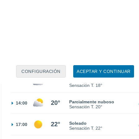
15°
Nubes y claros
02:00
Sensación T.
15°
14°
Cielo despejado
05:00
Sensación T.
14°
15°
Nubes y claros
08:00
Sensación T.
15°
CONFIGURACIÓN
ACEPTAR Y CONTINUAR
18°
Cubierto
11:00
Sensación T.
18°
20°
Parcialmente nuboso
14:00
Sensación T.
20°
22°
Soleado
17:00
Sensación T.
22°