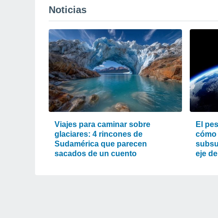
Noticias
Viajes para caminar sobre
El pes
glaciares: 4 rincones de
cómo 
Sudamérica que parecen
subsu
sacados de un cuento
eje de