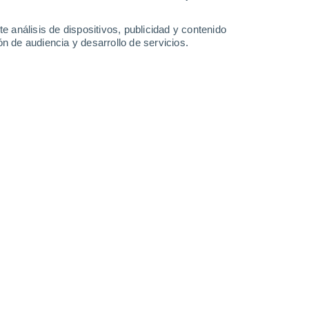
Martes
11
e análisis de dispositivos, publicidad y contenido
n de audiencia y desarrollo de servicios.
n Dordrecht
16°
Cielo despejado
02:00
Sensación T.
16°
15°
Nubes y claros
05:00
Sensación T.
15°
17°
Nubes y claros
08:00
Sensación T.
17°
24°
Nubes y claros
11:00
Sensación T.
25°