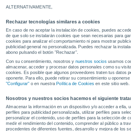
Gráfica del tiempo por horas en 
ALTERNATIVAMENTE,
SÍMBOLO
TEMPERATURA
Rechazar tecnologías similares a cookies
En caso de no aceptar la instalación de cookies, puedes acced
00
03
06
09
12
15
18
21
00
03
06
09
de que solo se instalarán cookies que sean necesarias para garan
cookies para analizar el comportamiento ni para mostrar publici
publicidad general no personalizada. Puedes rechazar la instala
abono pulsando el botón "Rechazar".
29°
28°
Con su consentimiento, nosotros y
nuestros socios
usamos cooki
27°
almacenar, acceder y procesar datos personales como su visita e
24°
cookies. Es posible que algunos proveedores traten tus datos pe
22°
oponerte. Para ello, puede retirar su consentimiento u oponerse
21°
20°
"Configurar"
o en nuestra
Política de Cookies
en este sitio web.
19°
17°
16°
Nosotros y nuestros socios hacemos el siguiente trata
15°
Almacenar la información en un dispositivo y/o acceder a ella, 
perfiles para publicidad personalizada, utilizar perfiles para sele
personalizar el contenido, uso de perfiles para la selección de c
medir el rendimiento del contenido, comprender al público a tra
procedentes de diferentes fuentes, desarrollo y mejora de los se