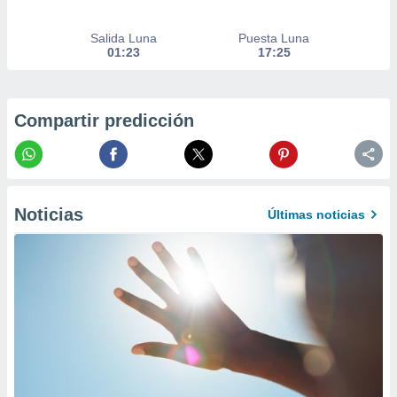
er momento
ic en
Salida Luna
Puesta Luna
o en
01:23
17:25
 Cookies
en
eb.
Compartir predicción
y
socios
el
to de
Noticias
Últimas noticias
la
 en un
 y/o acceder
 de datos
ara
 anuncios
ar perfiles
idad
a, utilizar
a