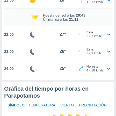
28°
21:00
te
1
-
12
km/h
 de que
talarán
Puesta del sol a las
20:43
e sean
Última luz a las
21:12
para
a
por el sitio
Este
27°
22:00
o se
3
-
7
km/h
cookies para
Este
nto ni para
26°
23:00
3
-
9
km/h
licidad o
ado, aunque
Noreste
25°
24:00
sualizar
4
-
10
km/h
general no
ada. Puedes
 instalación
Gráfica del tiempo por horas en
y acceder a
Parapotamos
io web a
ste abono
 botón
SÍMBOLO
TEMPERATURA
VIENTO
PRECIPITACIÓN
.