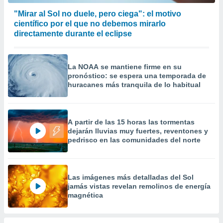
 la
"Mirar al Sol no duele, pero ciega": el motivo
científico por el que no debemos mirarlo
da, crear un
directamente durante el eclipse
personalizar
o, uso de
a la
e contenido
La NOAA se mantiene firme en su
do, medir el
pronóstico: se espera una temporada de
 de la
huracanes más tranquila de lo habitual
medir el
 del
 comprender
 través de
A partir de las 15 horas las tormentas
s o a través
dejarán lluvias muy fuertes, reventones y
nación de
pedrisco en las comunidades del norte
edentes de
fuentes,
y mejora de
os, uso de
Las imágenes más detalladas del Sol
ados con el
jamás vistas revelan remolinos de energía
magnética
 seleccionar
o.
calización