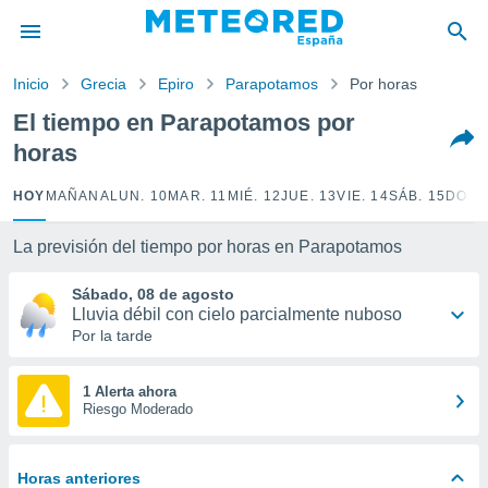
privacidad
o de
Inicio
Grecia
Epiro
Parapotamos
Por horas
tiempo.com)
borado por
El tiempo en Parapotamos por
es para
horas
ue la
 que se
e calidad.
HOY
MAÑANA
LUN. 10
MAR. 11
MIÉ. 12
JUE. 13
VIE. 14
SÁB. 15
DOM.
eder a este
ediante las
La previsión del tiempo por horas en Parapotamos
opciones:
Sábado, 08 de agosto
ookies y
Lluvia débil con cielo parcialmente nuboso
e forma
Por la tarde
d digital
ada, basada
1 Alerta ahora
Riesgo Moderado
mación
ediante
ecnologías
nos permite
Horas anteriores