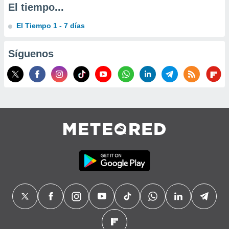
El tiempo...
precisa e
ión mediante
El Tiempo 1 - 7 días
, publicidad
Síguenos
dos,
 publicidad
,
ón de
 desarrollo
s.
tros 1199
ios