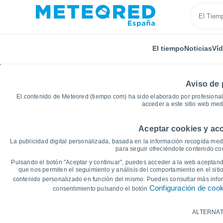
El tiempo
Noticias
Ví
Aviso de 
El contenido de Meteored (tiempo.com) ha sido elaborado por profesional
acceder a este sitio web med
Aceptar cookies y acc
Inicio
Grecia
Macedonia Occidental
Kastraki
La publicidad digital personalizada, basada en la información recogida medi
para seguir ofreciéndote contenido con
Gráficas del tiempo de
Pulsando el botón "Aceptar y continuar", puedes acceder a la web aceptando
que nos permiten el seguimiento y análisis del comportamiento en el sitio
contenido personalizado en función del mismo. Puedes consultar más inf
14 días
7 días
Configuración de coo
consentimiento pulsando el botón
Gráfica de Temperatura
ALTERNAT
Temperatura máxima, temperatura mínim