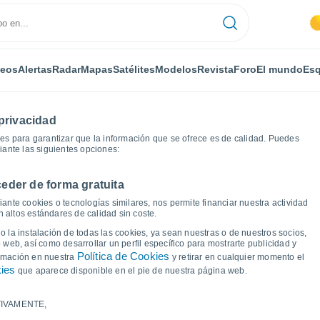
deos
Alertas
Radar
Mapas
Satélites
Modelos
Revista
Foro
El mundo
Esq
privacidad
es para garantizar que la información que se ofrece es de calidad. Puedes
iante las siguientes opciones:
eder de forma gratuita
Gráficas del tiempo
ante cookies o tecnologías similares, nos permite financiar nuestra actividad
 altos estándares de calidad sin coste.
 Kastraki
 la instalación de todas las cookies, ya sean nuestras o de nuestros socios,
 web, así como desarrollar un perfil específico para mostrarte publicidad y
Política de Cookies
ormación en nuestra
y retirar en cualquier momento el
kies
que aparece disponible en el pie de nuestra página web.
IVAMENTE,
a y punto de rocío para los próximos 14 días