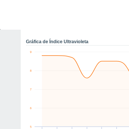
0
N
NE
NE
SE
SE
E
km/h
Vie
7
Sáb
8
Dom
9
Lun
10
Mar
11
Mié
12
J
Rachas máximas de vien
Gráfica de Índice Ultravioleta
9
8
7
6
5