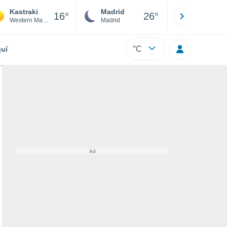
Kastraki
Madrid
Barcelona
16°
26°
Western Macedonia
Madrid
Barcelona
°C
uí