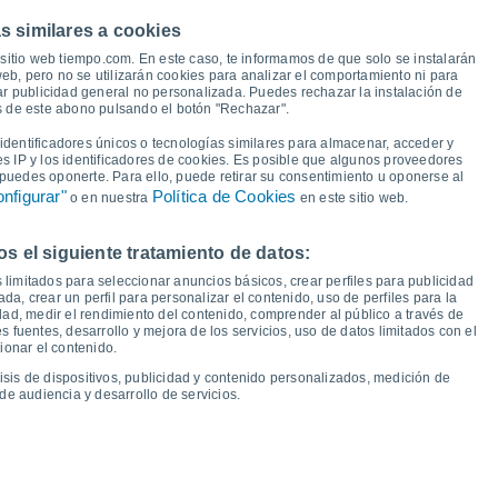
31°
s similares a cookies
30°
30°
30°
29°
28°
28°
28°
sitio web tiempo.com. En este caso, te informamos de que solo se instalarán
eb, pero no se utilizarán cookies para analizar el comportamiento ni para
ar publicidad general no personalizada. Puedes rechazar la instalación de
és de este abono pulsando el botón "Rechazar".
16°
16°
16°
16°
15°
15°
14°
14°
dentificadores únicos o tecnologías similares para almacenar, acceder y
es IP y los identificadores de cookies. Es posible que algunos proveedores
e puedes oponerte. Para ello, puede retirar su consentimiento u oponerse al
nfigurar"
Política de Cookies
o en nuestra
en este sitio web.
 el siguiente tratamiento de datos:
ue
13
Vie
14
Sáb
15
Dom
16
Lun
17
Mar
18
Mié
19
Jue
20
 limitados para seleccionar anuncios básicos, crear perfiles para publicidad
emperatura Mínima
Punto de rocío
ada, crear un perfil para personalizar el contenido, uso de perfiles para la
dad, medir el rendimiento del contenido, comprender al público a través de
 fuentes, desarrollo y mejora de los servicios, uso de datos limitados con el
ionar el contenido.
isis de dispositivos, publicidad y contenido personalizados, medición de
idad para los próximos 14 días
de audiencia y desarrollo de servicios.
100
19
1017
75