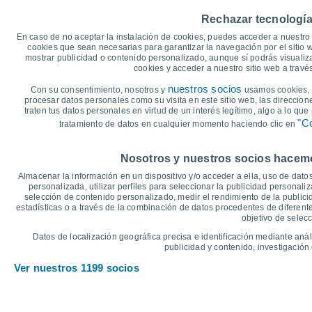
35
31°
31°
30°
30°
Rechazar tecnología
30°
30
29°
En caso de no aceptar la instalación de cookies, puedes acceder a nuestro 
25
cookies que sean necesarias para garantizar la navegación por el sitio w
mostrar publicidad o contenido personalizado, aunque sí podrás visualiz
20
cookies y acceder a nuestro sitio web a trav
17°
17°
16°
16°
16°
15°
15
nuestros socios
Con su consentimiento, nosotros y
usamos cookies, i
procesar datos personales como su visita en este sitio web, las direccion
10
traten tus datos personales en virtud de un interés legítimo, algo a lo qu
"Co
tratamiento de datos en cualquier momento haciendo clic en
5
°C
Nosotros y nuestros socios hacemos
Vie
7
Sáb
8
Dom
9
Lun
10
Mar
11
Mié
12
J
Almacenar la información en un dispositivo y/o acceder a ella, uso de datos
Temperatura Máxima
T
personalizada, utilizar perfiles para seleccionar la publicidad personaliz
selección de contenido personalizado, medir el rendimiento de la publici
estadísticas o a través de la combinación de datos procedentes de diferentes
objetivo de selecc
Gráfica de Precipitación y Nubosidad
Datos de localización geográfica precisa e identificación mediante anál
Lluvia, nieve y nubos
publicidad y contenido, investigación 
5
Ver nuestros 1199 socios
10
1017
1016