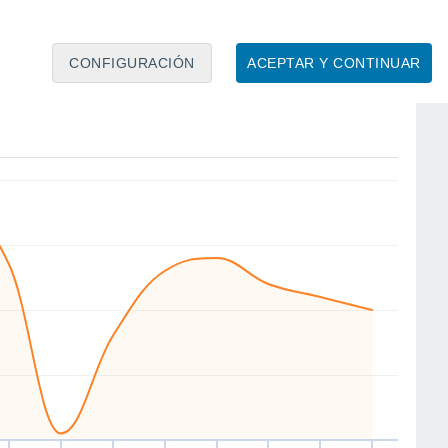
3
CONFIGURACIÓN
ACEPTAR Y CONTINUAR
E
SE
E
NE
NW
SW
W
W
ue
13
Vie
14
Sáb
15
Dom
16
Lun
17
Mar
18
Mié
19
Jue
20
to
Velocidad media del viento