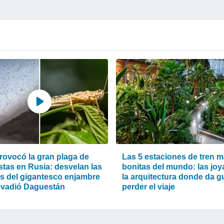
rovocó la gran plaga de
Las 5 estaciones de tren 
stas en Rusia: desvelan las
bonitas del mundo: las joy
s del gigantesco enjambre
la arquitectura donde da g
nvadió Daguestán
perder el viaje