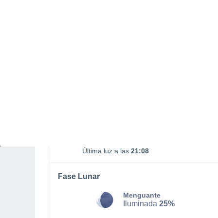
SÁBADO, 08 DE AGOSTO
Por la tarde
Lluvia débil con cielo
parcialmente nuboso
Salida del sol a las
06:38
Puesta del sol a las
20:38
Primera luz a las
06:09
Última luz a las
21:08
Fase Lunar
Menguante
Iluminada
25%