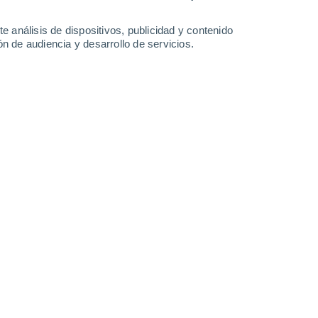
Sábado
8
e análisis de dispositivos, publicidad y contenido
n de audiencia y desarrollo de servicios.
en Kalampaka
24°
Cielo despejado
02:00
Sensación T.
25°
21°
Cielo despejado
05:00
Sensación T.
21°
24°
Soleado
08:00
Sensación T.
25°
32°
Nubes y claros
11:00
Sensación T.
31°