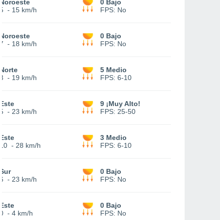
Noroeste
0 Bajo
5
-
15 km/h
FPS:
No
Noroeste
0 Bajo
7
-
18 km/h
FPS:
No
Norte
5 Medio
3
-
19 km/h
FPS:
6-10
Este
9 ¡Muy Alto!
5
-
23 km/h
FPS:
25-50
Este
3 Medio
10
-
28 km/h
FPS:
6-10
Sur
0 Bajo
6
-
23 km/h
FPS:
No
Este
0 Bajo
0
-
4 km/h
FPS:
No