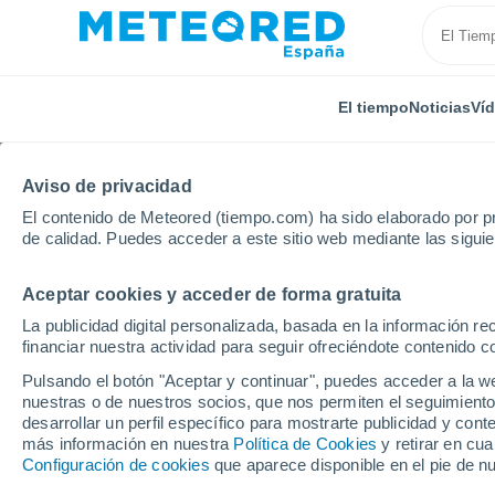
El tiempo
Noticias
Ví
Aviso de privacidad
El contenido de Meteored (tiempo.com) ha sido elaborado por pr
de calidad. Puedes acceder a este sitio web mediante las sigui
Aceptar cookies y acceder de forma gratuita
Inicio
Grecia
Tesalia
Kalampaka
Por horas
La publicidad digital personalizada, basada en la información r
financiar nuestra actividad para seguir ofreciéndote contenido c
El tiempo en Kalampak
Pulsando el botón "Aceptar y continuar", puedes acceder a la w
nuestras o de nuestros socios, que nos permiten el seguimiento
desarrollar un perfil específico para mostrarte publicidad y co
El Tiempo 1 - 7 días
Por horas
más información en nuestra
Política de Cookies
y retirar en cu
Configuración de cookies
que aparece disponible en el pie de n