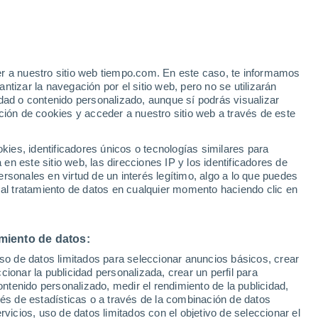
 Kalampaka
VIENTO
PRECIPITACIÓN
er a nuestro sitio web tiempo.com. En este caso, te informamos
12
15
18
21
00
03
06
09
12
15
18
21
00
tizar la navegación por el sitio web, pero no se utilizarán
dad o contenido personalizado, aunque sí podrás visualizar
ción de cookies y acceder a nuestro sitio web a través de este
35°
35°
35°
35°
es, identificadores únicos o tecnologías similares para
33°
n este sitio web, las direcciones IP y los identificadores de
32°
31°
31°
rsonales en virtud de un interés legítimo, algo a lo que puedes
 al tratamiento de datos en cualquier momento haciendo clic en
28°
27°
25°
24°
miento de datos:
22°
uso de datos limitados para seleccionar anuncios básicos, crear
ccionar la publicidad personalizada, crear un perfil para
ontenido personalizado, medir el rendimiento de la publicidad,
vés de estadísticas o a través de la combinación de datos
rvicios, uso de datos limitados con el objetivo de seleccionar el
0.1