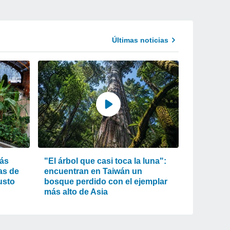
Últimas noticias
más
"El árbol que casi toca la luna":
as de
encuentran en Taiwán un
usto
bosque perdido con el ejemplar
más alto de Asia