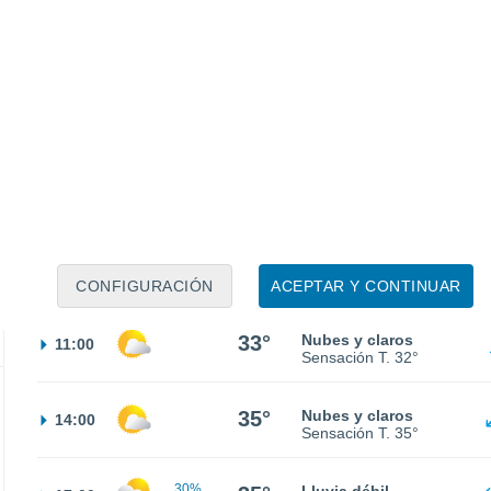
24°
Cielo despejado
02:00
Sensación T.
25°
22°
Cielo despejado
05:00
Sensación T.
24°
25°
Soleado
08:00
Sensación T.
26°
CONFIGURACIÓN
ACEPTAR Y CONTINUAR
33°
Nubes y claros
11:00
Sensación T.
32°
35°
Nubes y claros
14:00
Sensación T.
35°
30%