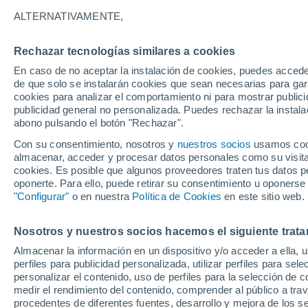
Gráfica del tiempo por horas en
ALTERNATIVAMENTE,
SÍMBOLO
TEMPERATURA
Rechazar tecnologías similares a cookies
En caso de no aceptar la instalación de cookies, puedes acced
00
03
06
09
12
15
18
21
00
03
06
09
de que solo se instalarán cookies que sean necesarias para garan
cookies para analizar el comportamiento ni para mostrar publici
publicidad general no personalizada. Puedes rechazar la instala
abono pulsando el botón "Rechazar".
Con su consentimiento, nosotros y
nuestros socios
usamos cooki
34°
33°
almacenar, acceder y procesar datos personales como su visita e
32°
31°
cookies. Es posible que algunos proveedores traten tus datos pe
oponerte. Para ello, puede retirar su consentimiento u oponerse
"Configurar"
o en nuestra
Política de Cookies
en este sitio web.
27°
24°
24°
24°
Nosotros y nuestros socios hacemos el siguiente trata
23°
21°
Almacenar la información en un dispositivo y/o acceder a ella, 
21°
perfiles para publicidad personalizada, utilizar perfiles para sele
personalizar el contenido, uso de perfiles para la selección de c
medir el rendimiento del contenido, comprender al público a tra
procedentes de diferentes fuentes, desarrollo y mejora de los se