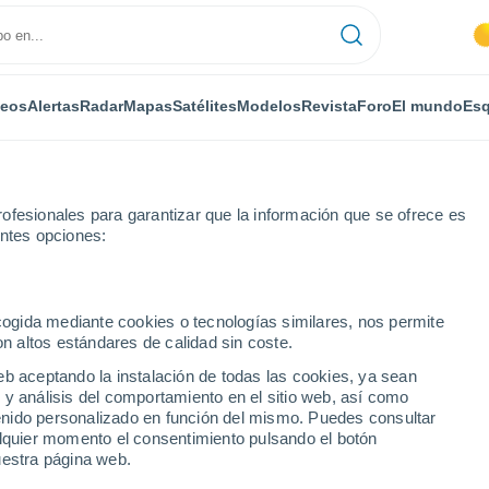
deos
Alertas
Radar
Mapas
Satélites
Modelos
Revista
Foro
El mundo
Esq
ofesionales para garantizar que la información que se ofrece es
entes opciones:
ecogida mediante cookies o tecnologías similares, nos permite
on altos estándares de calidad sin coste.
a por horas
eb aceptando la instalación de todas las cookies, ya sean
 y análisis del comportamiento en el sitio web, así como
ntenido personalizado en función del mismo. Puedes consultar
alquier momento el consentimiento pulsando el botón
uestra página web.