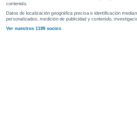
Jueves
6
Viernes
7
contenido.
Datos de localización geográfica precisa e identificación mediant
personalizados, medición de publicidad y contenido, investigació
Ver nuestros 1199 socios
La previsión del tiempo por horas 
JUEVES, 06 DE AGOSTO
1 Alerta ahora
Riesgo Moderado
La mayor parte del día
Soleado
Salida del sol a las
06:37
Puesta del sol a las
20:41
Primera luz a las
06:07
Última luz a las
21:10