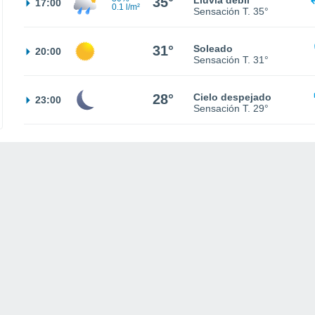
35°
Lluvia débil
17:00
0.1 l/m²
Sensación T.
35°
31°
Soleado
20:00
Sensación T.
31°
28°
Cielo despejado
23:00
Sensación T.
29°