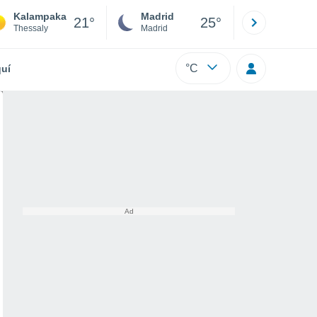
Kalampaka
Madrid
Barcelona
21°
25°
Thessaly
Madrid
Barcelona
°C
uí