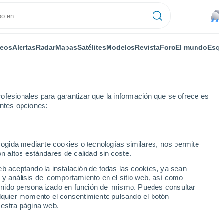
deos
Alertas
Radar
Mapas
Satélites
Modelos
Revista
Foro
El mundo
Esq
ofesionales para garantizar que la información que se ofrece es
entes opciones:
ecogida mediante cookies o tecnologías similares, nos permite
on altos estándares de calidad sin coste.
r horas
eb aceptando la instalación de todas las cookies, ya sean
 y análisis del comportamiento en el sitio web, así como
ntenido personalizado en función del mismo. Puedes consultar
alquier momento el consentimiento pulsando el botón
uestra página web.