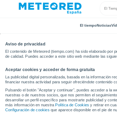
El tiempo
Noticias
Ví
Aviso de privacidad
El contenido de Meteored (tiempo.com) ha sido elaborado por pr
de calidad. Puedes acceder a este sitio web mediante las sigui
Aceptar cookies y acceder de forma gratuita
Inicio
Ghana
Yendi
Por horas
La publicidad digital personalizada, basada en la información r
financiar nuestra actividad para seguir ofreciéndote contenido c
El tiempo en Yendi po
Pulsando el botón "Aceptar y continuar", puedes acceder a la w
nuestras o de nuestros socios, que nos permiten el seguimiento
desarrollar un perfil específico para mostrarte publicidad y co
El Tiempo 1 - 7 días
Por horas
más información en nuestra
Política de Cookies
y retirar en cu
Configuración de cookies
que aparece disponible en el pie de n