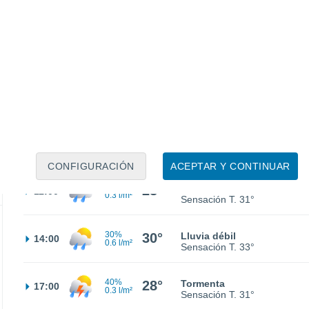
23°
Cubierto
02:00
Sensación T.
20°
22°
Parcialmente nuboso
05:00
Sensación T.
19°
30%
24°
Lluvia débil
08:00
0.1 l/m²
Sensación T.
24°
CONFIGURACIÓN
ACEPTAR Y CONTINUAR
30%
28°
Lluvia débil
11:00
0.3 l/m²
Sensación T.
31°
30%
30°
Lluvia débil
14:00
0.6 l/m²
Sensación T.
33°
40%
28°
Tormenta
17:00
0.3 l/m²
Sensación T.
31°