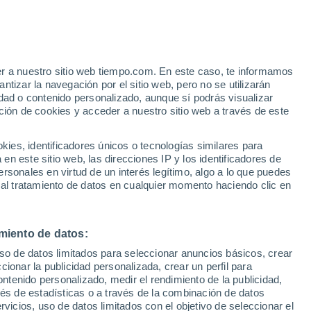
endi
VIENTO
PRECIPITACIÓN
er a nuestro sitio web tiempo.com. En este caso, te informamos
12
15
18
21
00
03
06
09
12
15
18
21
00
tizar la navegación por el sitio web, pero no se utilizarán
dad o contenido personalizado, aunque sí podrás visualizar
ción de cookies y acceder a nuestro sitio web a través de este
es, identificadores únicos o tecnologías similares para
30°
n este sitio web, las direcciones IP y los identificadores de
28°
28°
rsonales en virtud de un interés legítimo, algo a lo que puedes
 al tratamiento de datos en cualquier momento haciendo clic en
25°
24°
24°
24°
24°
23°
23°
23°
23°
22°
miento de datos:
uso de datos limitados para seleccionar anuncios básicos, crear
11
ccionar la publicidad personalizada, crear un perfil para
ontenido personalizado, medir el rendimiento de la publicidad,
6
vés de estadísticas o a través de la combinación de datos
1
0.6
rvicios, uso de datos limitados con el objetivo de seleccionar el
0.3
0.3
0.1