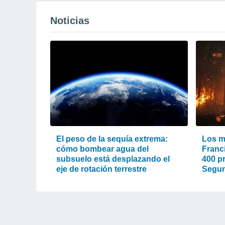
Noticias
El peso de la sequía extrema:
Los m
cómo bombear agua del
Franc
subsuelo está desplazando el
400 pr
eje de rotación terrestre
Segun