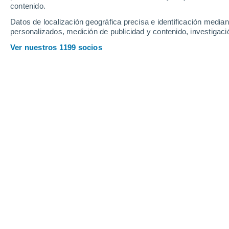
Sábado
8
Domingo
9
contenido.
Datos de localización geográfica precisa e identificación mediant
personalizados, medición de publicidad y contenido, investigació
Ver nuestros 1199 socios
La previsión del tiempo por horas e
SÁBADO, 08 DE AGOSTO
Por la noche
Chubascos tormentosos con
cielo parcialmente nuboso
Salida del sol a las
05:51
Puesta del sol a las
18:20
Primera luz a las
05:29
Última luz a las
18:42
Fase Lunar