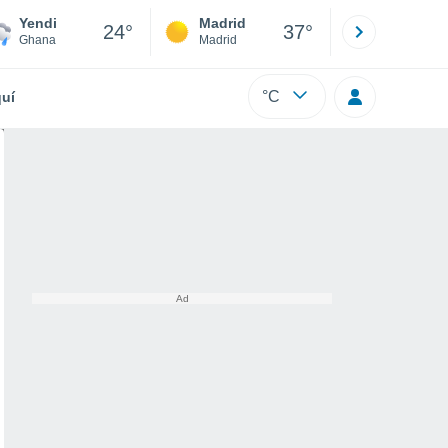
Yendi
Madrid
Barcelona
24°
37°
Ghana
Madrid
Barcelona
°C
uí