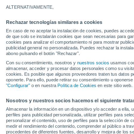
Gráfica del tiempo por horas en Y
ALTERNATIVAMENTE,
SÍMBOLO
TEMPERATURA
Rechazar tecnologías similares a cookies
En caso de no aceptar la instalación de cookies, puedes acced
00
03
06
09
12
15
18
21
00
03
06
09
de que solo se instalarán cookies que sean necesarias para garan
cookies para analizar el comportamiento ni para mostrar publici
publicidad general no personalizada. Puedes rechazar la instala
abono pulsando el botón "Rechazar".
Con su consentimiento, nosotros y
nuestros socios
usamos cooki
29°
almacenar, acceder y procesar datos personales como su visita e
cookies. Es posible que algunos proveedores traten tus datos pe
oponerte. Para ello, puede retirar su consentimiento u oponerse
26°
"Configurar"
o en nuestra
Política de Cookies
en este sitio web.
25°
25°
24°
24°
24°
24°
23°
23°
23°
Nosotros y nuestros socios hacemos el siguiente trata
Almacenar la información en un dispositivo y/o acceder a ella, 
12
perfiles para publicidad personalizada, utilizar perfiles para sele
9.2
personalizar el contenido, uso de perfiles para la selección de c
6.1
5.1
4.1
medir el rendimiento del contenido, comprender al público a tra
1.5
0.6
procedentes de diferentes fuentes, desarrollo y mejora de los se
0.4
0.1