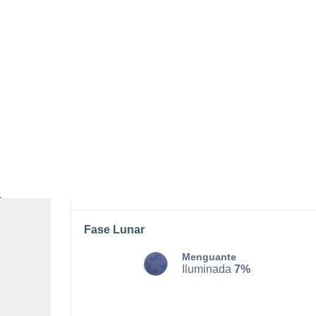
LUNES, 10 DE AGOSTO
Por la tarde
Chubascos tormentosos con
cielo parcialmente nuboso
Salida del sol a las
05:51
Puesta del sol a las
18:19
Primera luz a las
05:29
Última luz a las
18:41
Fase Lunar
Menguante
Iluminada
7%