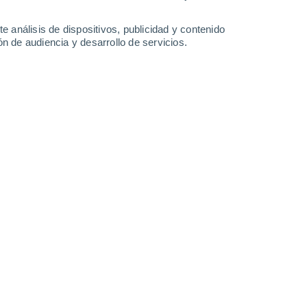
Lunes
10
e análisis de dispositivos, publicidad y contenido
n de audiencia y desarrollo de servicios.
n Yendi
25°
Nubes y claros
02:00
Sensación T.
25°
40%
24°
Tormenta
05:00
0.6 l/m²
Sensación T.
24°
26°
Nubes y claros
08:00
Sensación T.
28°
60%
29°
Lluvia débil
11:00
0.4 l/m²
Sensación T.
34°
90%