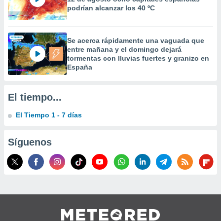
precisa e
podrían alcanzar los 40 ºC
ión mediante
, publicidad
Se acerca rápidamente una vaguada que
entre mañana y el domingo dejará
dos,
tormentas con lluvias fuertes y granizo en
 publicidad
España
,
ón de
 desarrollo
El tiempo...
s.
El Tiempo 1 - 7 días
tros 1199
ios
Síguenos