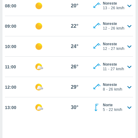
estra
Noreste
20°
08:00
ara seguir
13
-
26
km/h
e contenido
stándares
ACEPTAR
Noreste
sin coste.
22°
09:00
Y
12
-
26
km/h
CONTINUAR
 botón
continuar",
Noreste
24°
10:00
der a la
CONFIGURACIÓN
12
-
27
km/h
ndo la
 de todas
, ya sean
Noreste
26°
11:00
11
-
27
km/h
de nuestros
 nos
Noreste
29°
12:00
 y análisis
8
-
26
km/h
tamiento en
b, así como
un perfil
Norte
30°
13:00
5
-
22
km/h
para
ublicidad y
do en
 mismo.