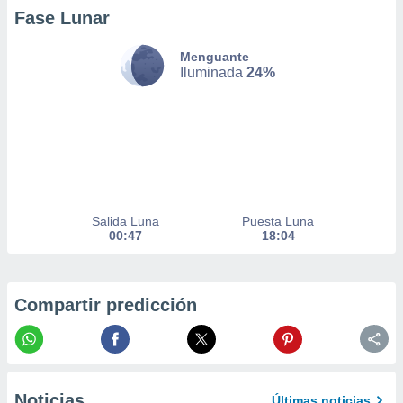
er momento
Fase Lunar
ic en
o en
Menguante
Iluminada
24%
 Cookies
en
eb.
y
socios
el
to de
Salida Luna
Puesta Luna
00:47
18:04
la
 en un
 y/o acceder
 de datos
Compartir predicción
ara
 anuncios
ar perfiles
idad
a, utilizar
a
Noticias
Últimas noticias