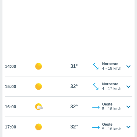
sultar más
 en nuestra
 Cookies
y
ualquier
ento
 botón
ación de
kies
 disponible
e nuestra
Noroeste
31°
.
14:00
4
-
18
km/h
IVAMENTE,
Noroeste
32°
15:00
4
-
17
km/h
as
 a cookies
Oeste
32°
16:00
5
-
18
km/h
 no aceptar
ón de
uedes
Oeste
32°
17:00
uestro sitio
5
-
18
km/h
.com. En