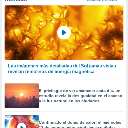
 la
da, crear un
personalizar
o, uso de
a la
e contenido
do, medir el
 de la
medir el
 del
 comprender
Las imágenes más detalladas del Sol jamás vistas
 través de
revelan remolinos de energía magnética
s o a través
nación de
edentes de
fuentes,
El privilegio de ver amanecer cada día: un
estudio revela la desigualdad en el acceso
y mejora de
a la luz natural en las ciudades
os, uso de
ados con el
 seleccionar
o.
Confirmado el domo de calor: el miércoles
calización
12 de agosto ocho capitales españolas