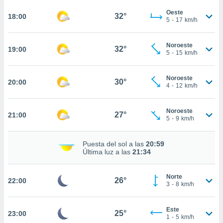
te
 de que
Oeste
32°
18:00
5
-
17
km/h
talarán
e sean
para
Noroeste
32°
19:00
a
5
-
15
km/h
por el sitio
o se
Noroeste
cookies para
30°
20:00
4
-
12
km/h
nto ni para
licidad o
Noroeste
27°
21:00
5
-
9
km/h
ado, aunque
sualizar
Puesta del sol a las
20:59
general no
Última luz a las
21:34
ada. Puedes
 instalación
y acceder a
Norte
26°
22:00
io web a
3
-
8
km/h
ste abono
 botón
Este
.
25°
23:00
1
-
5
km/h