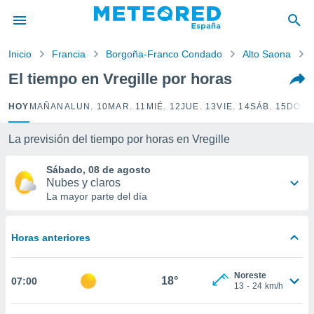
privacidad
o de
Inicio
Francia
Borgoña-Franco Condado
Alto Saona
tiempo.com)
borado por
El tiempo en Vregille por horas
es para
ue la
HOY
MAÑANA
LUN. 10
MAR. 11
MIÉ. 12
JUE. 13
VIE. 14
SÁB. 15
DOM.
 que se
e calidad.
eder a este
La previsión del tiempo por horas en Vregille
ediante las
opciones:
Sábado, 08 de agosto
Nubes y claros
ookies y
La mayor parte del día
e forma
Horas anteriores
d digital
ada, basada
mación
Noreste
ediante
18°
07:00
13
-
24
km/h
ecnologías
nos permite