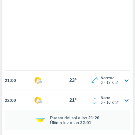
sultar más
 en nuestra
 Cookies
y
ualquier
ento
 botón
ación de
kies
 disponible
e nuestra
.
IVAMENTE,
Noreste
23°
21:00
6
-
18
km/h
as
Norte
21°
 a cookies
22:00
6
-
10
km/h
 no aceptar
ón de
Puesta del sol a las
21:26
uedes
Última luz a las
22:01
uestro sitio
.com. En