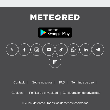
precisa e
ión mediante
, publicidad
dos,
 publicidad
,
ón de
 desarrollo
s.
tros 1199
ios
Contacto
Sobre nosotros
FAQ
Términos de uso
Cookies
Política de privacidad
Configuración de privacidad
© 2026 Meteored. Todos los derechos reservados