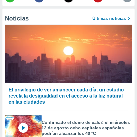
er momento
ic en
o en
Noticias
Últimas noticias
 Cookies
en
eb.
y
socios
el
to de
la
 en un
El privilegio de ver amanecer cada día: un estudio
 y/o acceder
revela la desigualdad en el acceso a la luz natural
 de datos
en las ciudades
ara
 anuncios
ar perfiles
Confirmado el domo de calor: el miércoles
idad
12 de agosto ocho capitales españolas
a, utilizar
podrían alcanzar los 40 ºC
a