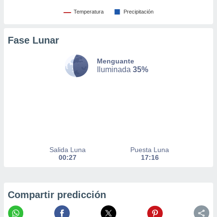
nto,
Temperatura
Precipitación
cios
Fase Lunar
kies,
ores únicos
as similares
Menguante
nar,
Iluminada
35%
rocesar
onales como
 este sitio
recciones IP
ficadores de
 posible
s
 traten tus
Salida Luna
Puesta Luna
nales en
00:27
17:16
 interés
go a lo que
nerte. Para
retirar su
Compartir predicción
ento u
 de datos