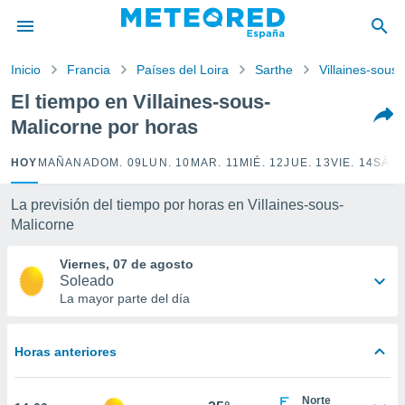
privacidad
o de
Inicio
Francia
Países del Loira
Sarthe
Villaines-sous
tiempo.com)
borado por
El tiempo en Villaines-sous-
es para
Malicorne por horas
ue la
 que se
e calidad.
HOY
MAÑANA
DOM. 09
LUN. 10
MAR. 11
MIÉ. 12
JUE. 13
VIE. 14
SÁB.
eder a este
ediante las
La previsión del tiempo por horas en Villaines-sous-
opciones:
Malicorne
ookies y
Viernes, 07 de agosto
e forma
Soleado
La mayor parte del día
d digital
ada, basada
mación
Horas anteriores
ediante
ecnologías
nos permite
Norte