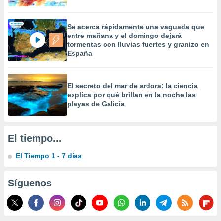
 la
da, crear un
Se acerca rápidamente una vaguada que
personalizar
entre mañana y el domingo dejará
o, uso de
tormentas con lluvias fuertes y granizo en
a la
España
e contenido
do, medir el
 de la
El secreto del mar de ardora: la ciencia
medir el
explica por qué brillan en la noche las
 del
playas de Galicia
 comprender
 través de
s o a través
El tiempo...
nación de
edentes de
El Tiempo 1 - 7 días
fuentes,
y mejora de
os, uso de
Síguenos
ados con el
 seleccionar
o.
calización