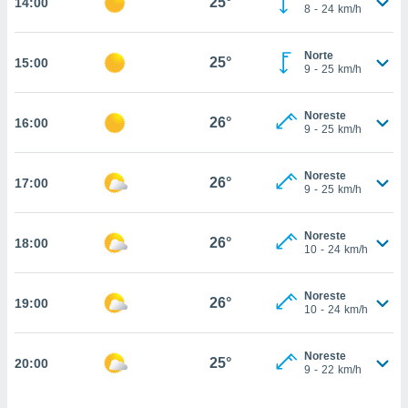
25°
14:00
estra
8
-
24
km/h
ara seguir
e contenido
Norte
stándares
25°
15:00
ACEPTAR
9
-
25
km/h
sin coste.
Y
CONTINUAR
 botón
Noreste
continuar",
26°
16:00
9
-
25
km/h
der a la
CONFIGURACIÓN
ndo la
 de todas
Noreste
26°
17:00
, ya sean
9
-
25
km/h
de nuestros
 nos
Noreste
26°
18:00
10
-
24
km/h
 y análisis
tamiento en
b, así como
Noreste
26°
19:00
10
-
24
km/h
un perfil
para
ublicidad y
Noreste
25°
20:00
9
-
22
km/h
do en
 mismo.