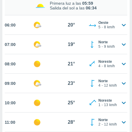
estra
Primera luz a las
05:59
ara seguir
Salida del sol a las
06:34
e contenido
stándares
ACEPTAR
Oeste
sin coste.
20°
06:00
Y
5
-
8
km/h
CONTINUAR
 botón
continuar",
Norte
19°
07:00
der a la
CONFIGURACIÓN
5
-
9
km/h
ndo la
 de todas
, ya sean
Noreste
21°
08:00
4
-
8
km/h
de nuestros
 nos
Norte
23°
09:00
 y análisis
4
-
12
km/h
tamiento en
b, así como
un perfil
Noreste
25°
10:00
1
-
13
km/h
para
ublicidad y
Norte
28°
11:00
do en
2
-
12
km/h
 mismo.