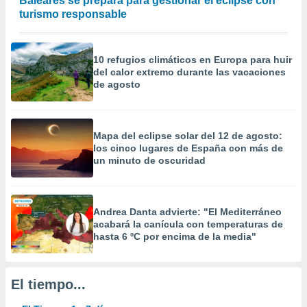
Baleares se prepara para gestionar el eclipse con
precisa e
turismo responsable
ión mediante
, publicidad
10 refugios climáticos en Europa para huir
del calor extremo durante las vacaciones
dos,
de agosto
 publicidad
,
ón de
 desarrollo
Mapa del eclipse solar del 12 de agosto:
s.
los cinco lugares de España con más de
un minuto de oscuridad
tros 1199
ios
Andrea Danta advierte: "El Mediterráneo
acabará la canícula con temperaturas de
hasta 6 ºC por encima de la media"
El tiempo...