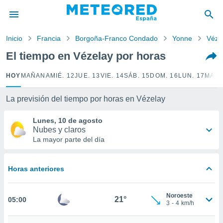
privacidad
o de
Inicio
Francia
Borgoña-Franco Condado
Yonne
Véze
tiempo.com)
borado por
El tiempo en Vézelay por horas
es para
ue la
HOY
MAÑANA
MIÉ. 12
JUE. 13
VIE. 14
SÁB. 15
DOM. 16
LUN. 17
MAR.
 que se
e calidad.
eder a este
La previsión del tiempo por horas en Vézelay
ediante las
opciones:
Lunes, 10 de agosto
Nubes y claros
ookies y
La mayor parte del día
e forma
Horas anteriores
d digital
ada, basada
mación
Noroeste
ediante
21°
05:00
3
-
4
km/h
ecnologías
nos permite