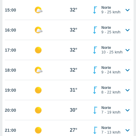
te
 de que
Norte
32°
15:00
9
-
25
km/h
talarán
e sean
para
Norte
32°
16:00
a
9
-
25
km/h
por el sitio
o se
Norte
cookies para
32°
17:00
10
-
25
km/h
nto ni para
licidad o
Norte
32°
18:00
9
-
24
km/h
ado, aunque
sualizar
Norte
general no
31°
19:00
8
-
22
km/h
ada. Puedes
 instalación
y acceder a
Norte
30°
20:00
io web a
7
-
19
km/h
ste abono
 botón
Norte
.
27°
21:00
7
-
13
km/h