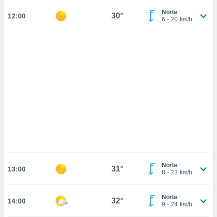
sultar más
Norte
 en nuestra
30°
12:00
6
-
20
km/h
 Cookies
y
ualquier
ento
 botón
ación de
kies
 disponible
e nuestra
.
IVAMENTE,
as
 a cookies
Norte
31°
13:00
8
-
23
km/h
 no aceptar
ón de
uedes
Norte
32°
14:00
uestro sitio
9
-
24
km/h
.com. En